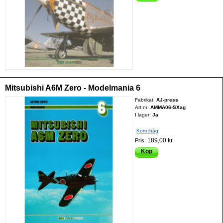
Mitsubishi A6M Zero - Modelmania 6
Fabrikat:
AJ-press
Art.nr:
AMMA06-SXag
I lager:
Ja
Kom ihåg
189,00 kr
Pris:
Köp