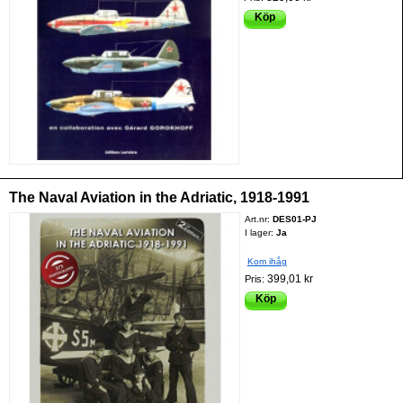
Köp
The Naval Aviation in the Adriatic, 1918-1991
Art.nr:
DES01-PJ
I lager:
Ja
Kom ihåg
399,01 kr
Pris:
Köp