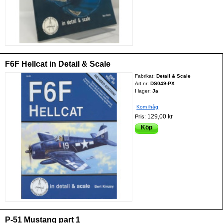
F6F Hellcat in Detail & Scale
Fabrikat:
Detail & Scale
Art.nr:
DS049-PX
I lager:
Ja
Kom ihåg
129,00 kr
Pris:
Köp
P-51 Mustang part 1