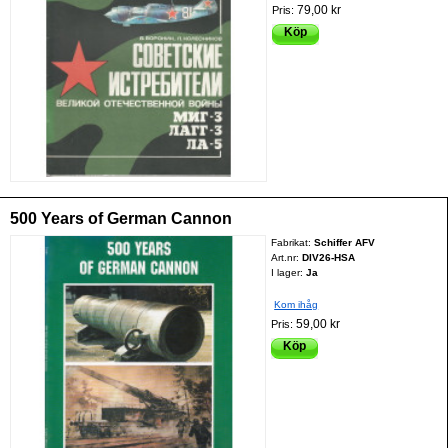
79,00 kr
Pris:
Köp
500 Years of German Cannon
Fabrikat:
Schiffer AFV
Art.nr:
DIV26-HSA
I lager:
Ja
Kom ihåg
59,00 kr
Pris:
Köp