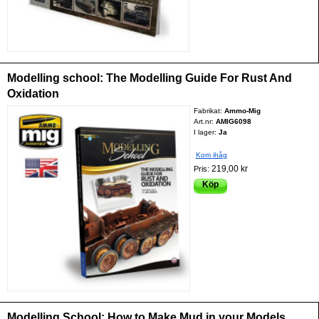
Modelling school: The Modelling Guide For Rust And
Oxidation
Fabrikat:
Ammo-Mig
Art.nr:
AMIG6098
I lager:
Ja
Kom ihåg
219,00 kr
Pris:
Köp
Modelling School: How to Make Mud in your Models