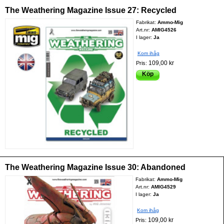
The Weathering Magazine Issue 27: Recycled
Fabrikat:
Ammo-Mig
Art.nr:
AMIG4526
I lager:
Ja
Kom ihåg
109,00 kr
Pris:
Köp
The Weathering Magazine Issue 30: Abandoned
Fabrikat:
Ammo-Mig
Art.nr:
AMIG4529
I lager:
Ja
Kom ihåg
109,00 kr
Pris: