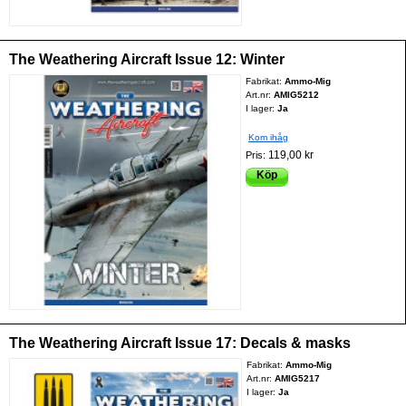
The Weathering Aircraft Issue 12: Winter
Fabrikat:
Ammo-Mig
Art.nr:
AMIG5212
I lager:
Ja
Kom ihåg
119,00 kr
Pris:
Köp
The Weathering Aircraft Issue 17: Decals & masks
Fabrikat:
Ammo-Mig
Art.nr:
AMIG5217
I lager:
Ja