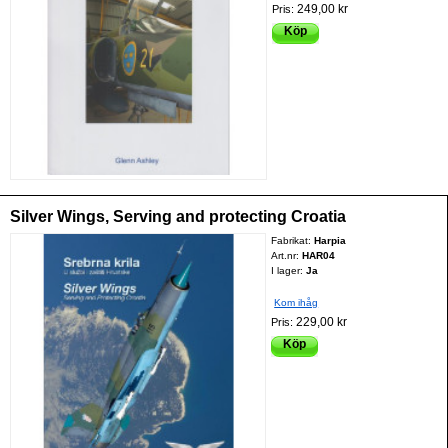
249,00 kr
Pris:
Köp
Silver Wings, Serving and protecting Croatia
Fabrikat:
Harpia
Art.nr:
HAR04
I lager:
Ja
Kom ihåg
229,00 kr
Pris:
Köp