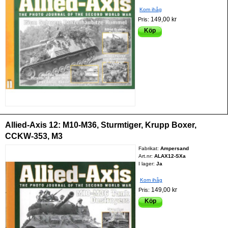
Kom ihåg
149,00 kr
Pris:
Köp
Allied-Axis 12: M10-M36, Sturmtiger, Krupp Boxer,
CCKW-353, M3
Fabrikat:
Ampersand
Art.nr:
ALAX12-SXa
I lager:
Ja
Kom ihåg
149,00 kr
Pris:
Köp