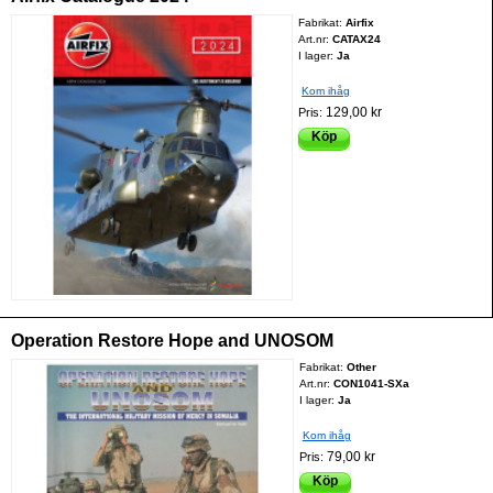
Fabrikat:
Airfix
Art.nr:
CATAX24
I lager:
Ja
Kom ihåg
129,00 kr
Pris:
Köp
Operation Restore Hope and UNOSOM
Fabrikat:
Other
Art.nr:
CON1041-SXa
I lager:
Ja
Kom ihåg
79,00 kr
Pris:
Köp