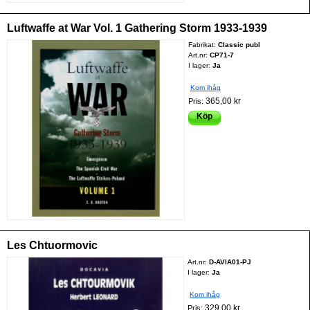
Luftwaffe at War Vol. 1 Gathering Storm 1933-1939
Fabrikat:
Classic publ
Art.nr:
CP71-7
I lager:
Ja
Kom ihåg
365,00 kr
Pris:
Köp
Les Chtuormovic
Art.nr:
D-AVIA01-PJ
I lager:
Ja
Kom ihåg
329,00 kr
Pris: