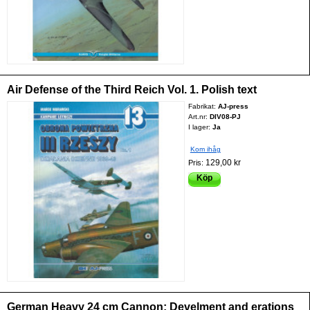
Air Defense of the Third Reich Vol. 1. Polish text
Fabrikat:
AJ-press
Art.nr:
DIV08-PJ
I lager:
Ja
Kom ihåg
129,00 kr
Pris:
Köp
German Heavy 24 cm Cannon: Develment and erations