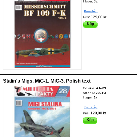
I lager:
Ja
Kom ihåg
129,00 kr
Pris:
Köp
Stalin's Migs. MiG-1, MiG-3. Polish text
Fabrikat:
AJaKS
Art.nr:
DIV06-PJ
I lager:
Ja
Kom ihåg
129,00 kr
Pris:
Köp