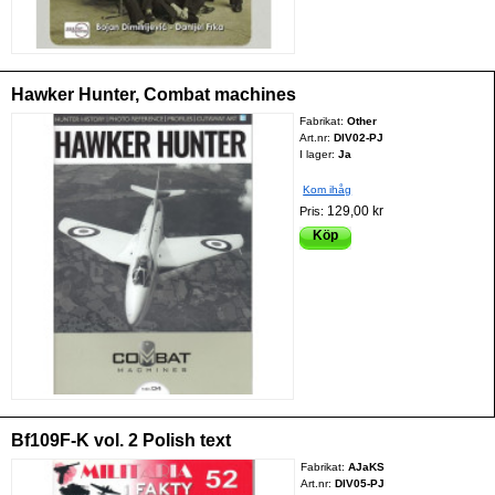
Hawker Hunter, Combat machines
Fabrikat:
Other
Art.nr:
DIV02-PJ
I lager:
Ja
Kom ihåg
129,00 kr
Pris:
Köp
Bf109F-K vol. 2 Polish text
Fabrikat:
AJaKS
Art.nr:
DIV05-PJ