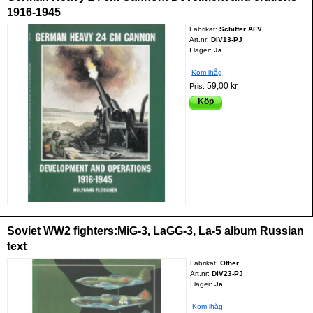
1916-1945
Fabrikat:
Schiffer AFV
Art.nr:
DIV13-PJ
I lager:
Ja
Kom ihåg
59,00 kr
Pris:
Köp
Soviet WW2 fighters:MiG-3, LaGG-3, La-5 album Russian
text
Fabrikat:
Other
Art.nr:
DIV23-PJ
I lager:
Ja
Kom ihåg