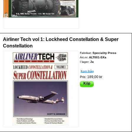
Airliner Tech vol 1: Lockheed Constellation & Super
Constellation
Fabrikat:
Speciality Press
Art.nr:
ALT001-SXa
I lager:
Ja
Kom ihåg
189,00 kr
Pris:
Köp