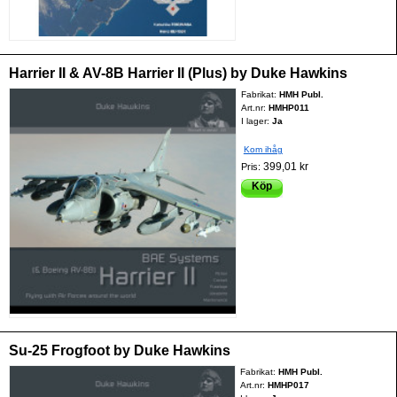
Harrier II & AV-8B Harrier II (Plus) by Duke Hawkins
Fabrikat:
HMH Publ.
Art.nr:
HMHP011
I lager:
Ja
Kom ihåg
399,01 kr
Pris:
Köp
Su-25 Frogfoot by Duke Hawkins
Fabrikat:
HMH Publ.
Art.nr:
HMHP017