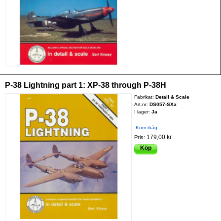
P-38 Lightning part 1: XP-38 through P-38H
Fabrikat:
Detail & Scale
Art.nr:
DS057-SXa
I lager:
Ja
Kom ihåg
179,00 kr
Pris:
Köp