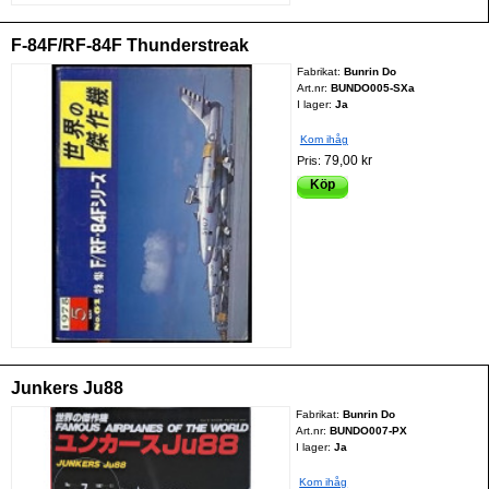
F-84F/RF-84F Thunderstreak
Fabrikat:
Bunrin Do
Art.nr:
BUNDO005-SXa
I lager:
Ja
Kom ihåg
79,00 kr
Pris:
Köp
Junkers Ju88
Fabrikat:
Bunrin Do
Art.nr:
BUNDO007-PX
I lager:
Ja
Kom ihåg