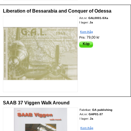
Liberation of Bessarabia and Conquer of Odessa
Art.nr:
GAL0001-SXa
I lager:
Ja
Kom ihåg
79,00 kr
Pris:
Köp
SAAB 37 Viggen Walk Around
Fabrikat:
GA publishing
Art.nr:
GAP01-37
I lager:
Ja
Kom ihåg