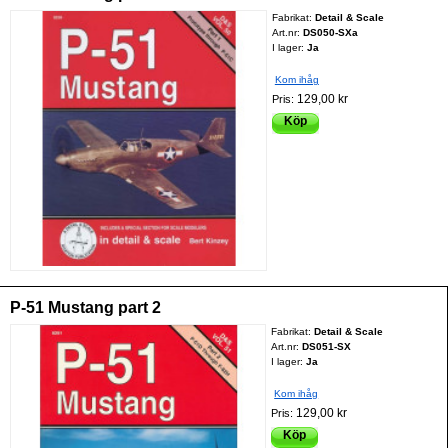
Fabrikat:
Detail & Scale
Art.nr:
DS050-SXa
I lager:
Ja
Kom ihåg
129,00 kr
Pris:
Köp
P-51 Mustang part 2
Fabrikat:
Detail & Scale
Art.nr:
DS051-SX
I lager:
Ja
Kom ihåg
129,00 kr
Pris:
Köp