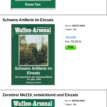
Schwere Artillerie im Einzats
Art.nr:
DIV27-HSA
I lager:
Ja
Kom ihåg
59,00 kr
Pris:
Köp
Zerstörer Me210, entwicklund und Einzats
Art.nr:
DIV35-HSA
I lager:
Ja