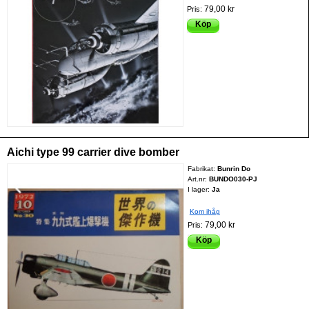
79,00 kr
Pris:
Köp
Aichi type 99 carrier dive bomber
Fabrikat:
Bunrin Do
Art.nr:
BUNDO030-PJ
I lager:
Ja
Kom ihåg
79,00 kr
Pris:
Köp