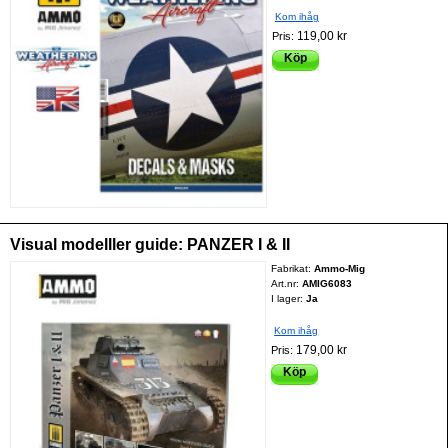
Kom ihåg
119,00 kr
Pris:
Köp
Visual modelller guide: PANZER I & II
Fabrikat:
Ammo-Mig
Art.nr:
AMIG6083
I lager:
Ja
Kom ihåg
179,00 kr
Pris:
Köp