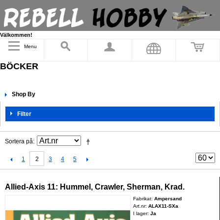
Välkommen!
Menu
BÖCKER
Shop By
Filter
Sortera på
2
1
3
4
5
Allied-Axis 11: Hummel, Crawler, Sherman, Krad.
Fabrikat:
Ampersand
Art.nr:
ALAX11-SXa
I lager:
Ja