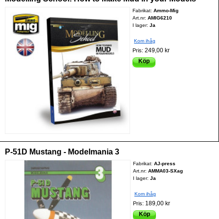
Fabrikat:
Ammo-Mig
Art.nr:
AMIG6210
I lager:
Ja
Kom ihåg
249,00 kr
Pris:
Köp
P-51D Mustang - Modelmania 3
Fabrikat:
AJ-press
Art.nr:
AMMA03-SXag
I lager:
Ja
Kom ihåg
189,00 kr
Pris:
Köp