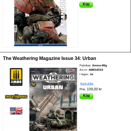
Köp
The Weathering Magazine Issue 34: Urban
Fabrikat:
Ammo-Mig
Art.nr:
AMIG4533
I lager:
Ja
Kom ihåg
109,00 kr
Pris:
Köp