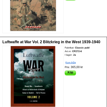
Luftwaffe at War Vol. 2 Blitzkrieg in the West 1939-1940
Fabrikat:
Classic publ
Art.nr:
CP272-6
I lager:
Ja
Kom ihåg
365,00 kr
Pris:
Köp