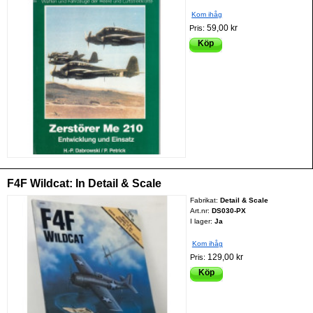
Kom ihåg
59,00 kr
Pris:
Köp
F4F Wildcat: In Detail & Scale
Fabrikat:
Detail & Scale
Art.nr:
DS030-PX
I lager:
Ja
Kom ihåg
129,00 kr
Pris:
Köp