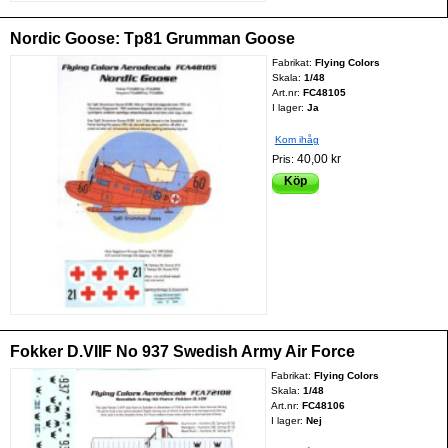
Nordic Goose: Tp81 Grumman Goose
Fabrikat:
Flying Colors
Skala:
1/48
Art.nr:
FC48105
I lager:
Ja
Kom ihåg
40,00 kr
Pris:
Köp
Fokker D.VIIF No 937 Swedish Army Air Force
Fabrikat:
Flying Colors
Skala:
1/48
Art.nr:
FC48106
I lager:
Nej