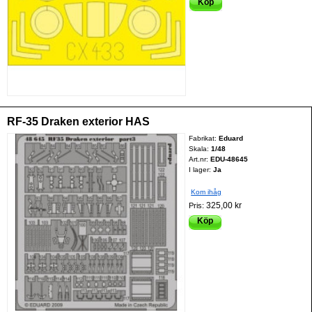
Köp
RF-35 Draken exterior HAS
Fabrikat:
Eduard
Skala:
1/48
Art.nr:
EDU-48645
I lager:
Ja
Kom ihåg
325,00 kr
Pris:
Köp