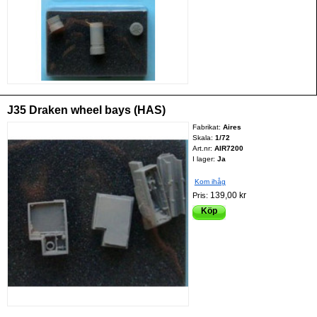
J35 Draken wheel bays (HAS)
Fabrikat:
Aires
Skala:
1/72
Art.nr:
AIR7200
I lager:
Ja
Kom ihåg
139,00 kr
Pris:
Köp