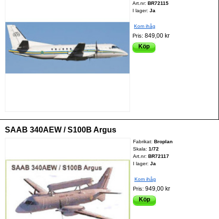
Art.nr:
BR72115
I lager:
Ja
Kom ihåg
849,00 kr
Pris:
Köp
SAAB 340AEW / S100B Argus
Fabrikat:
Broplan
Skala:
1/72
Art.nr:
BR72117
I lager:
Ja
Kom ihåg
949,00 kr
Pris:
Köp