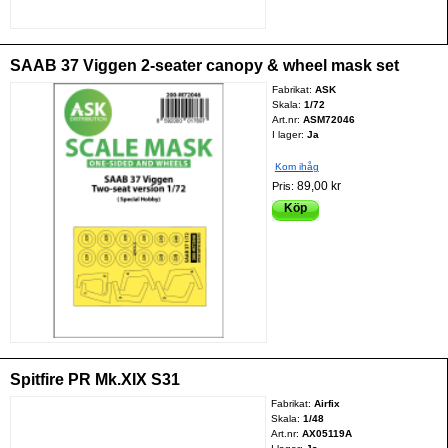
SAAB 37 Viggen 2-seater canopy & wheel mask set
Fabrikat:
ASK
Skala:
1/72
Art.nr:
ASM72046
I lager:
Ja
Kom ihåg
89,00 kr
Pris:
Köp
Spitfire PR Mk.XIX S31
Fabrikat:
Airfix
Skala:
1/48
Art.nr:
AX05119A