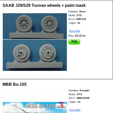
SAAB J29/S29 Tunnan wheels + paint mask
Fabrikat:
Aires
Skala:
1/72
Art.nr:
AIR7211
I lager:
Ja
Kom ihåg
89,00 kr
Pris:
Köp
MBB Bo-105
Fabrikat:
A-model
Skala:
1/72
Art.nr:
AMU72255
I lager:
Ja
Kom ihåg