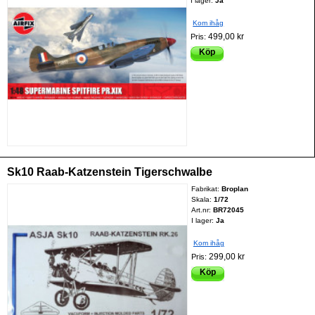
I lager:
Ja
Kom ihåg
499,00 kr
Pris:
Köp
Sk10 Raab-Katzenstein Tigerschwalbe
Fabrikat:
Broplan
Skala:
1/72
Art.nr:
BR72045
I lager:
Ja
Kom ihåg
299,00 kr
Pris:
Köp