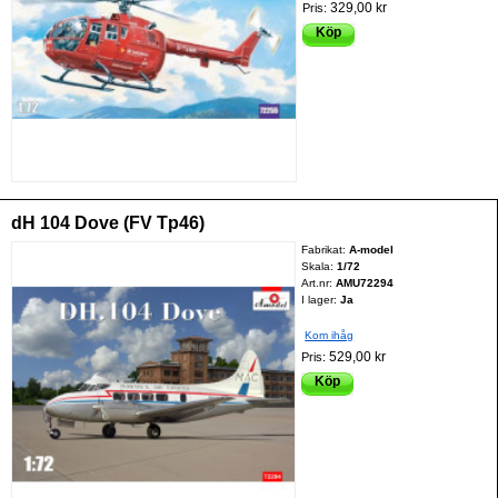
329,00 kr
Pris:
Köp
dH 104 Dove (FV Tp46)
Fabrikat:
A-model
Skala:
1/72
Art.nr:
AMU72294
I lager:
Ja
Kom ihåg
529,00 kr
Pris:
Köp