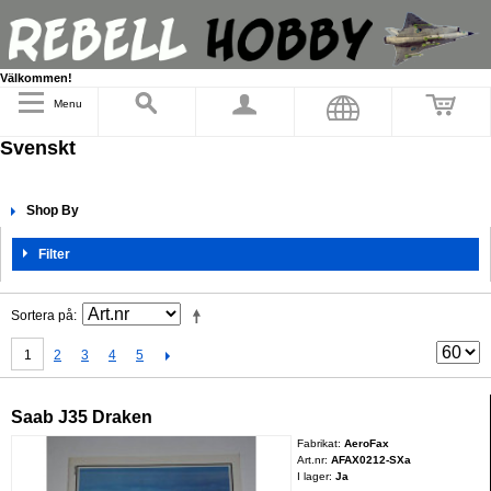
Välkommen!
Menu
Svenskt
Shop By
Filter
Sortera på
1
2
3
4
5
Saab J35 Draken
Fabrikat:
AeroFax
Art.nr:
AFAX0212-SXa
I lager:
Ja