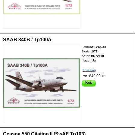
SAAB 340B / Tp100A
Fabrikat:
Broplan
Skala:
1/72
Art.nr:
BR72118
I lager:
Ja
Kom ihåg
849,00 kr
Pris:
Köp
Cessna 550 Citation II (SwAF Tp103)