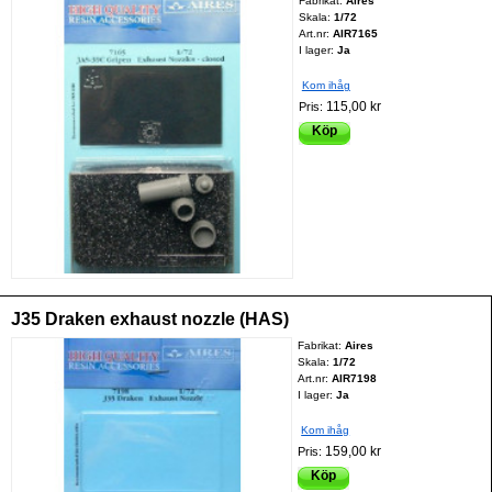
Fabrikat:
Aires
Skala:
1/72
Art.nr:
AIR7165
I lager:
Ja
Kom ihåg
115,00 kr
Pris:
Köp
J35 Draken exhaust nozzle (HAS)
Fabrikat:
Aires
Skala:
1/72
Art.nr:
AIR7198
I lager:
Ja
Kom ihåg
159,00 kr
Pris:
Köp