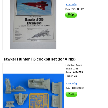
Kom ihåg
229,00 kr
Pris:
Köp
Hawker Hunter F.6 cockpit set (for Airfix)
Fabrikat:
Aires
Skala:
1/48
Art.nr:
AIR4773
I lager:
Ja
Kom ihåg
189,00 kr
Pris:
Köp