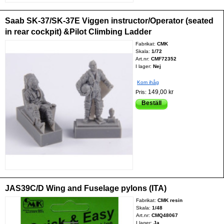
Saab SK-37/SK-37E Viggen instructor/Operator (seated
in rear cockpit) &Pilot Climbing Ladder
Fabrikat:
CMK
Skala:
1/72
Art.nr:
CMF72352
I lager:
Nej
Kom ihåg
149,00 kr
Pris:
Beställ
JAS39C/D Wing and Fuselage pylons (ITA)
Fabrikat:
CMK resin
Skala:
1/48
Art.nr:
CMQ48067
I lager:
Ja