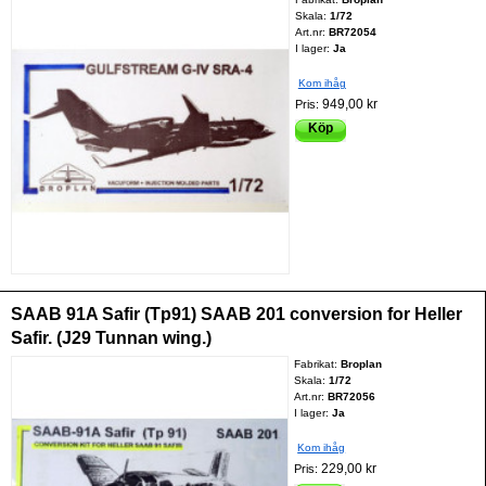
Skala:
1/72
Art.nr:
BR72054
I lager:
Ja
Kom ihåg
949,00 kr
Pris:
Köp
SAAB 91A Safir (Tp91) SAAB 201 conversion for Heller
Safir. (J29 Tunnan wing.)
Fabrikat:
Broplan
Skala:
1/72
Art.nr:
BR72056
I lager:
Ja
Kom ihåg
229,00 kr
Pris: