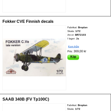
Fokker CVE Finnish decals
Fabrikat:
Broplan
Skala:
1/72
Art.nr:
BR72103
I lager:
Ja
Kom ihåg
369,00 kr
Pris:
Köp
SAAB 340B (FV Tp100C)
Fabrikat:
Broplan
Skala:
1/72