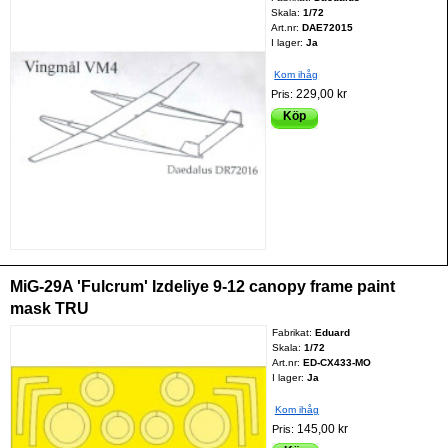
Skala:
1/72
Art.nr:
DAE72015
I lager:
Ja
Kom ihåg
229,00 kr
Pris:
Köp
MiG-29A 'Fulcrum' Izdeliye 9-12 canopy frame paint
mask TRU
Fabrikat:
Eduard
Skala:
1/72
Art.nr:
ED-CX433-MO
I lager:
Ja
Kom ihåg
145,00 kr
Pris: