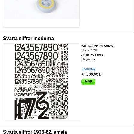
Svarta siffror moderna
Fabrikat:
Flying Colors
Skala:
1/48
Art.nr:
FC48002
I lager:
Ja
Kom ihåg
69,00 kr
Pris:
Köp
Svarta siffror 1936-62, smala