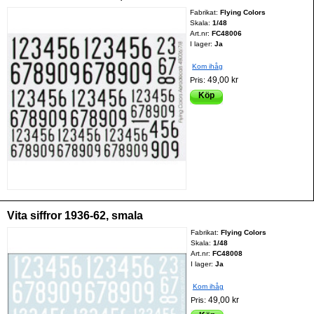
Fabrikat:
Flying Colors
Skala:
1/48
Art.nr:
FC48006
I lager:
Ja
Kom ihåg
49,00 kr
Pris:
Köp
Vita siffror 1936-62, smala
Fabrikat:
Flying Colors
Skala:
1/48
Art.nr:
FC48008
I lager:
Ja
Kom ihåg
49,00 kr
Pris: