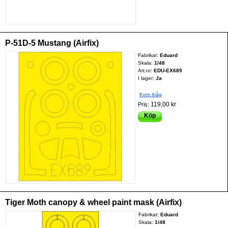
P-51D-5 Mustang (Airfix)
Fabrikat:
Eduard
Skala:
1/48
Art.nr:
EDU-EX689
I lager:
Ja
Kom ihåg
119,00 kr
Pris:
Köp
Tiger Moth canopy & wheel paint mask (Airfix)
Fabrikat:
Eduard
Skala:
1/48