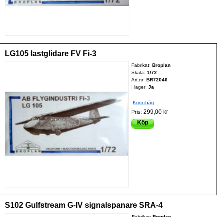
LG105 lastglidare FV Fi-3
Fabrikat:
Broplan
Skala:
1/72
Art.nr:
BR72046
I lager:
Ja
Kom ihåg
299,00 kr
Pris:
Köp
S102 Gulfstream G-IV signalspanare SRA-4
Fabrikat:
Broplan