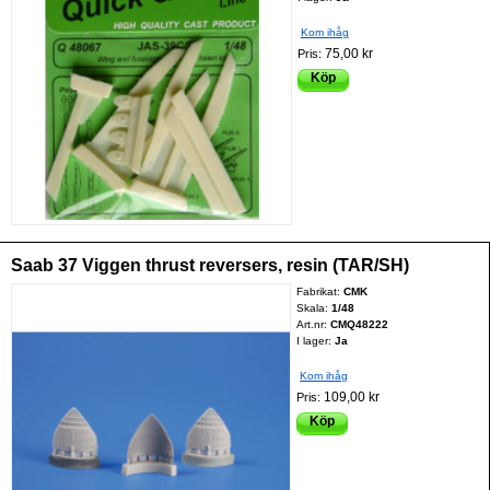
Kom ihåg
75,00 kr
Pris:
Köp
Saab 37 Viggen thrust reversers, resin (TAR/SH)
Fabrikat:
CMK
Skala:
1/48
Art.nr:
CMQ48222
I lager:
Ja
Kom ihåg
109,00 kr
Pris:
Köp