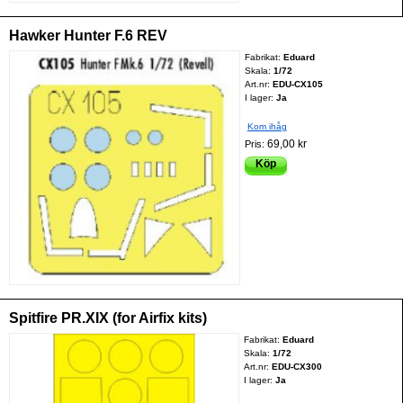
Hawker Hunter F.6 REV
Fabrikat:
Eduard
Skala:
1/72
Art.nr:
EDU-CX105
I lager:
Ja
Kom ihåg
69,00 kr
Pris:
Köp
Spitfire PR.XIX (for Airfix kits)
Fabrikat:
Eduard
Skala:
1/72
Art.nr:
EDU-CX300
I lager:
Ja