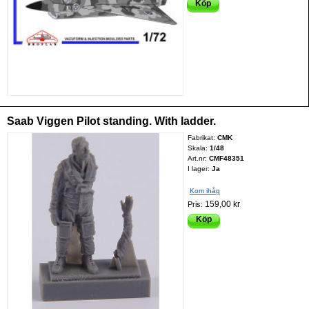
Köp
Saab Viggen Pilot standing. With ladder.
Fabrikat:
CMK
Skala:
1/48
Art.nr:
CMF48351
I lager:
Ja
Kom ihåg
159,00 kr
Pris:
Köp