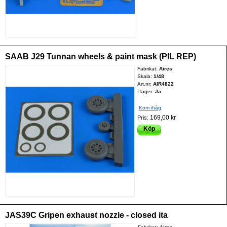
SAAB J29 Tunnan wheels & paint mask (PIL REP)
Fabrikat:
Aires
Skala:
1/48
Art.nr:
AIR4822
I lager:
Ja
Kom ihåg
169,00 kr
Pris:
Köp
JAS39C Gripen exhaust nozzle - closed ita