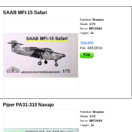
SAAB MFI-15 Safari
Fabrikat:
Broplan
Skala:
1/72
Art.nr:
BR72064
I lager:
Ja
Kom ihåg
449,00 kr
Pris:
Köp
Piper PA31-310 Navajo
Fabrikat:
Broplan
Skala:
1/72
Art.nr:
BR72069
I lager:
Ja