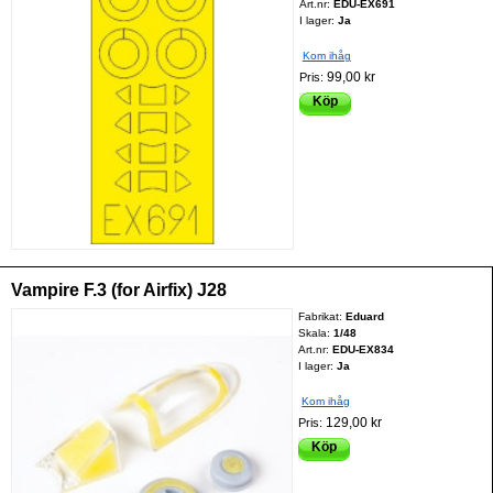
Art.nr:
EDU-EX691
I lager:
Ja
Kom ihåg
99,00 kr
Pris:
Köp
Vampire F.3 (for Airfix) J28
Fabrikat:
Eduard
Skala:
1/48
Art.nr:
EDU-EX834
I lager:
Ja
Kom ihåg
129,00 kr
Pris:
Köp