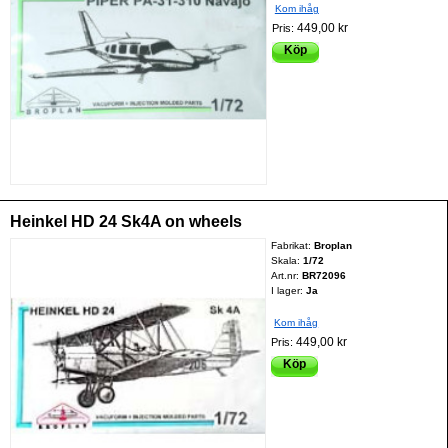
Kom ihåg
449,00 kr
Pris:
Köp
Heinkel HD 24 Sk4A on wheels
Fabrikat:
Broplan
Skala:
1/72
Art.nr:
BR72096
I lager:
Ja
Kom ihåg
449,00 kr
Pris:
Köp