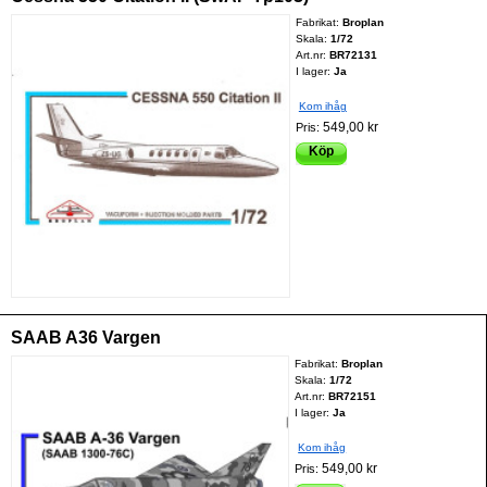
Fabrikat:
Broplan
Skala:
1/72
Art.nr:
BR72131
I lager:
Ja
Kom ihåg
549,00 kr
Pris:
Köp
SAAB A36 Vargen
Fabrikat:
Broplan
Skala:
1/72
Art.nr:
BR72151
I lager:
Ja
Kom ihåg
549,00 kr
Pris: