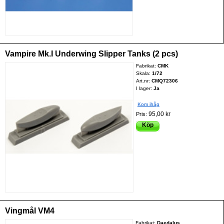
Vampire Mk.I Underwing Slipper Tanks (2 pcs)
Fabrikat:
CMK
Skala:
1/72
Art.nr:
CMQ72306
I lager:
Ja
Kom ihåg
95,00 kr
Pris:
Köp
Vingmål VM4
Fabrikat:
Daedalus