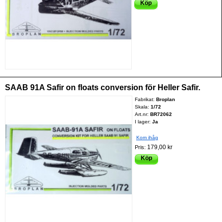
Köp
SAAB 91A Safir on floats conversion för Heller Safir.
Fabrikat:
Broplan
Skala:
1/72
Art.nr:
BR72062
I lager:
Ja
Kom ihåg
179,00 kr
Pris:
Köp