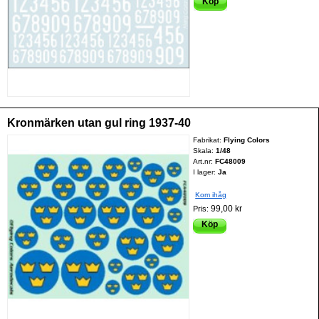
Köp
Kronmärken utan gul ring 1937-40
Fabrikat:
Flying Colors
Skala:
1/48
Art.nr:
FC48009
I lager:
Ja
Kom ihåg
99,00 kr
Pris:
Köp