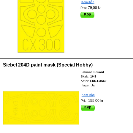
Kom ihåg
79,00 kr
Pris:
Köp
Siebel 204D paint mask (Special Hobby)
Fabrikat:
Eduard
Skala:
1/48
Art.nr:
EDU-EX660
I lager:
Ja
Kom ihåg
155,00 kr
Pris:
Köp