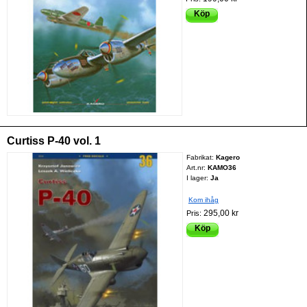
Köp
Curtiss P-40 vol. 1
Fabrikat:
Kagero
Art.nr:
KAMO36
I lager:
Ja
Kom ihåg
295,00 kr
Pris:
Köp