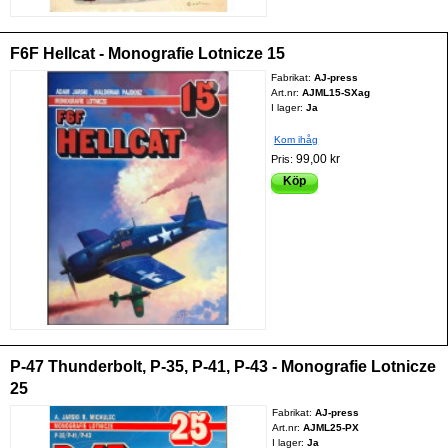
F6F Hellcat - Monografie Lotnicze 15
Fabrikat:
AJ-press
Art.nr:
AJML15-SXag
I lager:
Ja
Kom ihåg
99,00 kr
Pris:
Köp
P-47 Thunderbolt, P-35, P-41, P-43 - Monografie Lotnicze
25
Fabrikat:
AJ-press
Art.nr:
AJML25-PX
I lager:
Ja