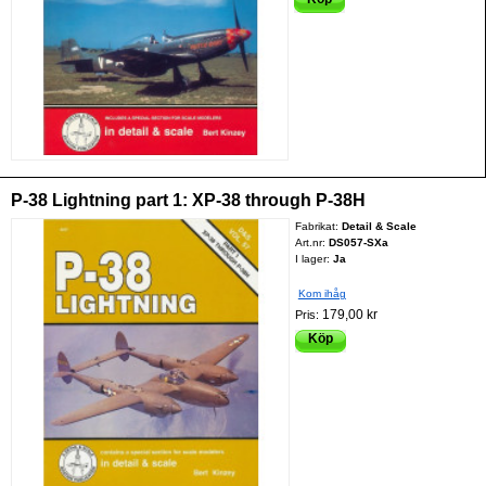
P-38 Lightning part 1: XP-38 through P-38H
Fabrikat:
Detail & Scale
Art.nr:
DS057-SXa
I lager:
Ja
Kom ihåg
179,00 kr
Pris:
Köp