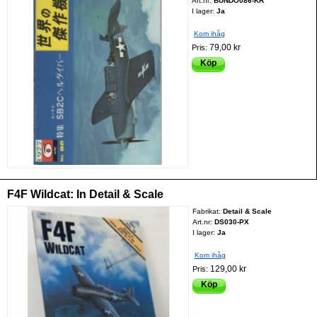
Art.nr:
BUNDO086-KR
I lager:
Ja
Kom ihåg
79,00 kr
Pris:
Köp
F4F Wildcat: In Detail & Scale
Fabrikat:
Detail & Scale
Art.nr:
DS030-PX
I lager:
Ja
Kom ihåg
129,00 kr
Pris:
Köp