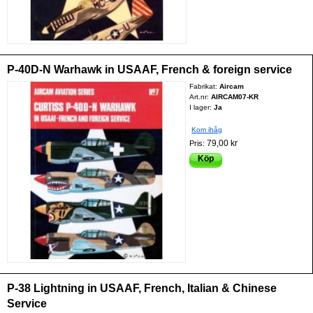
P-40D-N Warhawk in USAAF, French & foreign service
Fabrikat:
Aircam
Art.nr:
AIRCAM07-KR
I lager:
Ja
Kom ihåg
79,00 kr
Pris:
Köp
P-38 Lightning in USAAF, French, Italian & Chinese
Service