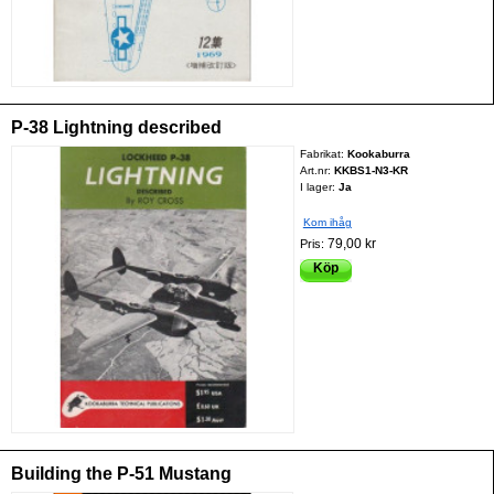
P-38 Lightning described
Fabrikat:
Kookaburra
Art.nr:
KKBS1-N3-KR
I lager:
Ja
Kom ihåg
79,00 kr
Pris:
Köp
Building the P-51 Mustang