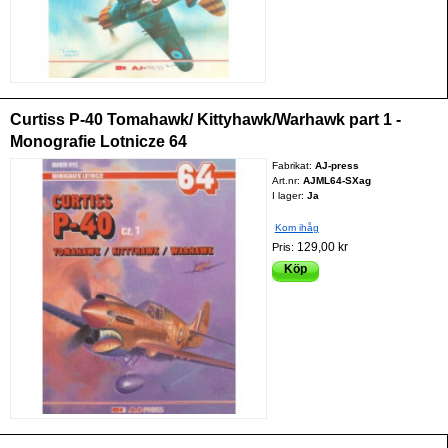
Curtiss P-40 Tomahawk/ Kittyhawk/Warhawk part 1 -
Monografie Lotnicze 64
Fabrikat:
AJ-press
Art.nr:
AJML64-SXag
I lager:
Ja
Kom ihåg
129,00 kr
Pris:
Köp