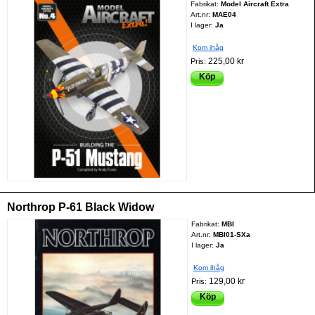
Fabrikat:
Model Aircraft Extra
Art.nr:
MAE04
I lager:
Ja
Kom ihåg
225,00 kr
Pris:
Köp
Northrop P-61 Black Widow
Fabrikat:
MBI
Art.nr:
MBI01-SXa
I lager:
Ja
Kom ihåg
129,00 kr
Pris:
Köp