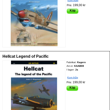
Kom ihåg
199,00 kr
Pris:
Köp
Hellcat Legend of Pacific
Fabrikat:
Kagero
Art.nr:
KAAB08
I lager:
Ja
Kom ihåg
199,00 kr
Pris:
Köp