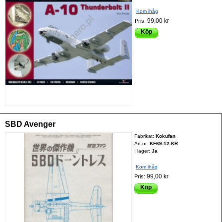
Kom ihåg
99,00 kr
Pris:
Köp
SBD Avenger
Fabrikat:
Kokufan
Art.nr:
KF69-12-KR
I lager:
Ja
Kom ihåg
99,00 kr
Pris:
Köp