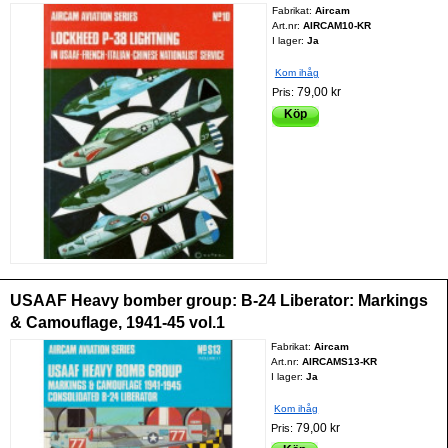
Fabrikat:
Aircam
Art.nr:
AIRCAM10-KR
I lager:
Ja
Kom ihåg
79,00 kr
Pris:
Köp
USAAF Heavy bomber group: B-24 Liberator: Markings
& Camouflage, 1941-45 vol.1
Fabrikat:
Aircam
Art.nr:
AIRCAMS13-KR
I lager:
Ja
Kom ihåg
79,00 kr
Pris: