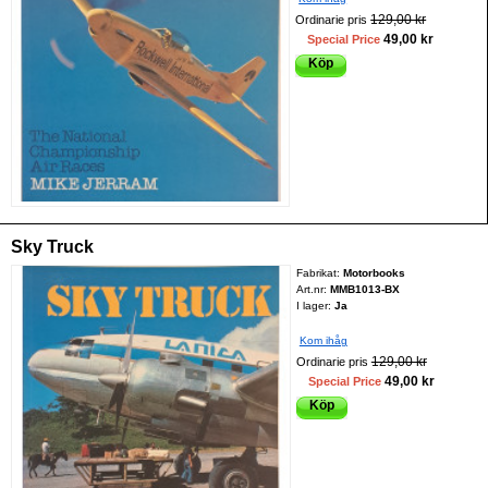
129,00 kr
Ordinarie pris
49,00 kr
Special Price
Köp
Sky Truck
Fabrikat:
Motorbooks
Art.nr:
MMB1013-BX
I lager:
Ja
Kom ihåg
129,00 kr
Ordinarie pris
49,00 kr
Special Price
Köp