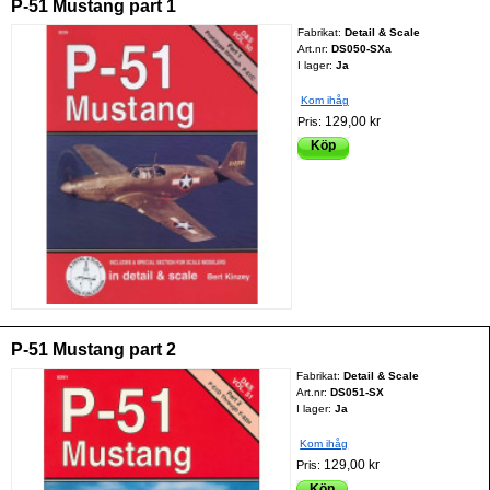
P-51 Mustang part 1
Fabrikat:
Detail & Scale
Art.nr:
DS050-SXa
I lager:
Ja
Kom ihåg
129,00 kr
Pris:
Köp
P-51 Mustang part 2
Fabrikat:
Detail & Scale
Art.nr:
DS051-SX
I lager:
Ja
Kom ihåg
129,00 kr
Pris:
Köp