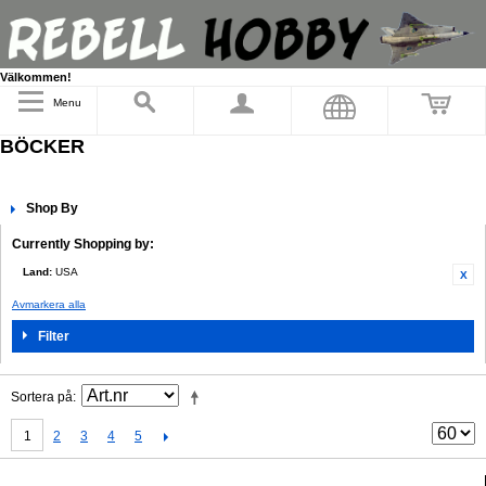
Välkommen!
Menu
BÖCKER
Shop By
Currently Shopping by:
Land:
USA
Avmarkera alla
Filter
Sortera på
1
2
3
4
5