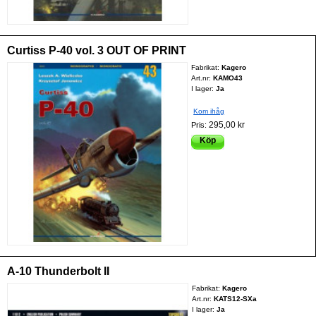
Curtiss P-40 vol. 3 OUT OF PRINT
Fabrikat:
Kagero
Art.nr:
KAMO43
I lager:
Ja
Kom ihåg
295,00 kr
Pris:
Köp
A-10 Thunderbolt II
Fabrikat:
Kagero
Art.nr:
KATS12-SXa
I lager:
Ja