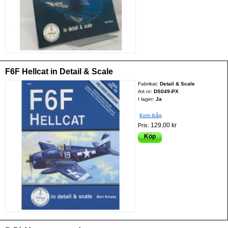
F6F Hellcat in Detail & Scale
Fabrikat:
Detail & Scale
Art.nr:
DS049-PX
I lager:
Ja
Kom ihåg
129,00 kr
Pris:
Köp