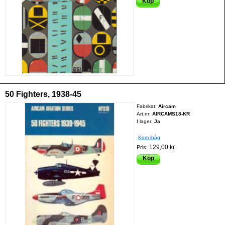
Köp
50 Fighters, 1938-45
Fabrikat:
Aircam
Art.nr:
AIRCAMS18-KR
I lager:
Ja
Kom ihåg
129,00 kr
Pris:
Köp