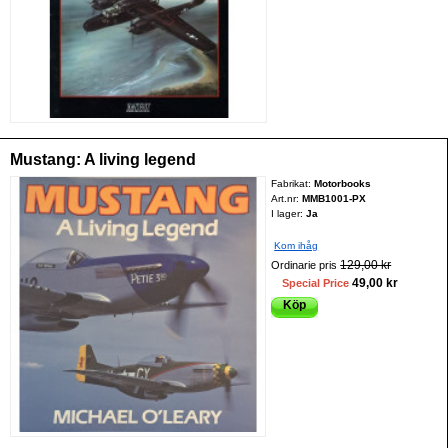
Mustang: A living legend
Fabrikat:
Motorbooks
Art.nr:
MMB1001-PX
I lager:
Ja
Kom ihåg
129,00 kr
Ordinarie pris
49,00 kr
Special Price
Köp