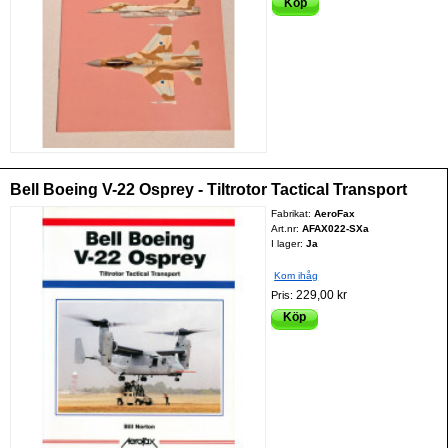
Köp
Bell Boeing V-22 Osprey - Tiltrotor Tactical Transport
Fabrikat:
AeroFax
Art.nr:
AFAX022-SXa
I lager:
Ja
Kom ihåg
229,00 kr
Pris:
Köp