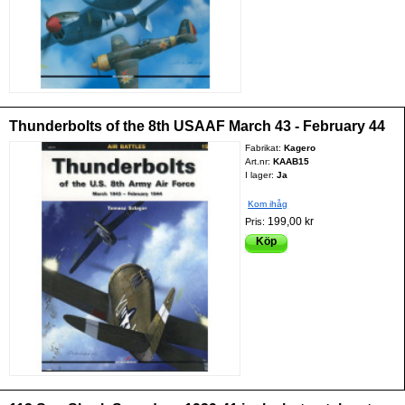
Thunderbolts of the 8th USAAF March 43 - February 44
Fabrikat:
Kagero
Art.nr:
KAAB15
I lager:
Ja
Kom ihåg
199,00 kr
Pris:
Köp