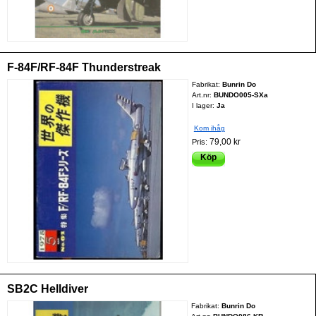
F-84F/RF-84F Thunderstreak
Fabrikat:
Bunrin Do
Art.nr:
BUNDO005-SXa
I lager:
Ja
Kom ihåg
79,00 kr
Pris:
Köp
SB2C Helldiver
Fabrikat:
Bunrin Do