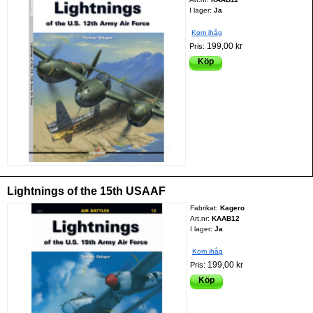
I lager:
Ja
Kom ihåg
199,00 kr
Pris:
Köp
Lightnings of the 15th USAAF
Fabrikat:
Kagero
Art.nr:
KAAB12
I lager:
Ja
Kom ihåg
199,00 kr
Pris:
Köp