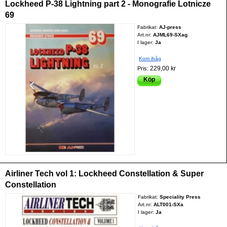
Lockheed P-38 Lightning part 2 - Monografie Lotnicze
69
Fabrikat:
AJ-press
Art.nr:
AJML69-SXag
I lager:
Ja
Kom ihåg
229,00 kr
Pris:
Köp
Airliner Tech vol 1: Lockheed Constellation & Super
Constellation
Fabrikat:
Speciality Press
Art.nr:
ALT001-SXa
I lager:
Ja