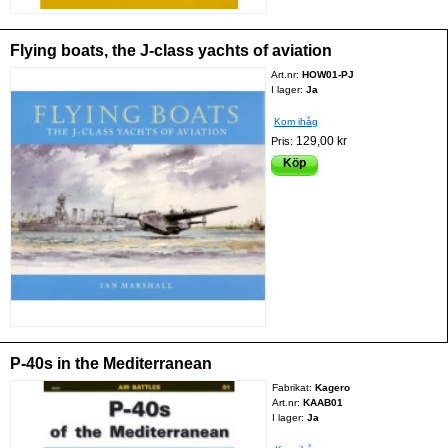
Flying boats, the J-class yachts of aviation
Art.nr:
HOW01-PJ
I lager:
Ja
Kom ihåg
129,00 kr
Pris:
Köp
P-40s in the Mediterranean
Fabrikat:
Kagero
Art.nr:
KAAB01
I lager:
Ja