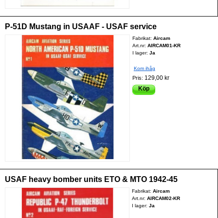
P-51D Mustang in USAAF - USAF service
Fabrikat:
Aircam
Art.nr:
AIRCAM01-KR
I lager:
Ja
Kom ihåg
129,00 kr
Pris:
Köp
USAF heavy bomber units ETO & MTO 1942-45
Fabrikat:
Aircam
Art.nr:
AIRCAM02-KR
I lager:
Ja