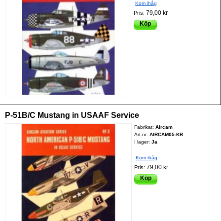
Kom ihåg
79,00 kr
Pris:
Köp
P-51B/C Mustang in USAAF Service
Fabrikat:
Aircam
Art.nr:
AIRCAM05-KR
I lager:
Ja
Kom ihåg
79,00 kr
Pris:
Köp