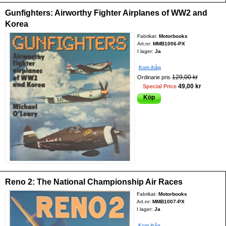
Gunfighters: Airworthy Fighter Airplanes of WW2 and
Korea
Fabrikat:
Motorbooks
Art.nr:
MMB1006-PX
I lager:
Ja
Kom ihåg
129,00 kr
Ordinarie pris
49,00 kr
Special Price
Köp
Reno 2: The National Championship Air Races
Fabrikat:
Motorbooks
Art.nr:
MMB1007-PX
I lager:
Ja
Kom ihåg