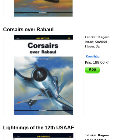
Corsairs over Rabaul
Fabrikat:
Kagero
Art.nr:
KAAB09
I lager:
Ja
Kom ihåg
199,00 kr
Pris:
Köp
Lightnings of the 12th USAAF
Fabrikat:
Kagero
Art.nr:
KAAB11