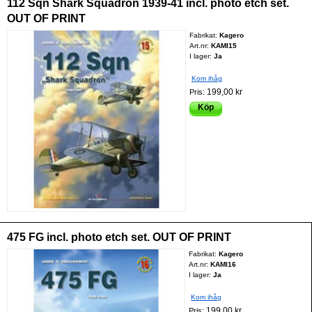
112 Sqn Shark Squadron 1939-41 incl. photo etch set.
OUT OF PRINT
Fabrikat:
Kagero
Art.nr:
KAMI15
I lager:
Ja
Kom ihåg
199,00 kr
Pris:
Köp
475 FG incl. photo etch set. OUT OF PRINT
Fabrikat:
Kagero
Art.nr:
KAMI16
I lager:
Ja
Kom ihåg
199,00 kr
Pris: