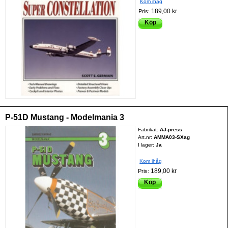
Kom ihåg
189,00 kr
Pris:
Köp
P-51D Mustang - Modelmania 3
Fabrikat:
AJ-press
Art.nr:
AMMA03-SXag
I lager:
Ja
Kom ihåg
189,00 kr
Pris:
Köp