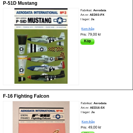
P-51D Mustang
Fabrikat:
Aerodata
Art.nr:
AED03-PX
I lager:
Ja
Kom ihåg
79,00 kr
Pris:
Köp
F-16 Fighting Falcon
Fabrikat:
Aerodata
Art.nr:
AED16-SX
I lager:
Ja
Kom ihåg
49,00 kr
Pris: