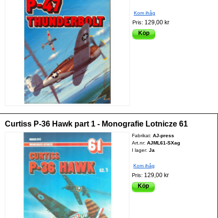
Kom ihåg
129,00 kr
Pris:
Köp
Curtiss P-36 Hawk part 1 - Monografie Lotnicze 61
Fabrikat:
AJ-press
Art.nr:
AJML61-SXag
I lager:
Ja
Kom ihåg
129,00 kr
Pris:
Köp