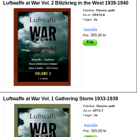
Luftwaffe at War Vol. 2 Blitzkrieg in the West 1939-1940
Fabrikat:
Classic publ
Art.nr:
CP272-6
I lager:
Ja
Kom ihåg
365,00 kr
Pris:
Köp
Luftwaffe at War Vol. 1 Gathering Storm 1933-1939
Fabrikat:
Classic publ
Art.nr:
CP71-7
I lager:
Ja
Kom ihåg
365,00 kr
Pris: