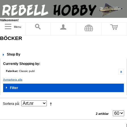
Välkommen!
Menu
BÖCKER
Shop By
Currently Shopping by:
Fabrikat:
Classic publ
Avmarkera alla
Filter
Sortera på
2 artiklar