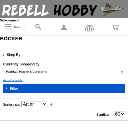
Välkommen!
Menu
BÖCKER
Shop By
Currently Shopping by:
Fabrikat:
Histoire & Collections
Avmarkera alla
Filter
Sortera på
2 artiklar