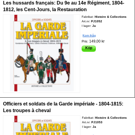
Les hussards français: Du 9e au 14e Régiment, 1804-
1812, les Cent-Jours, la Restauration
Fabrikat:
Histoire & Collections
Art.nr:
PJ1052
I lager:
Ja
Kom ihåg
149,00 kr
Pris:
Köp
Officiers et soldats de la Garde impériale - 1804-1815:
Les troupes à cheval
Fabrikat:
Histoire & Collections
Art.nr:
PJ1053
I lager:
Ja