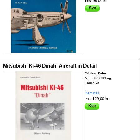
99,00 kr
Pris:
Köp
Mitsubishi Ki-46 Dinah: Aircraft in Detail
Fabrikat:
Delta
Art.nr:
SX2001-ag
I lager:
Ja
Kom ihåg
129,00 kr
Pris:
Köp