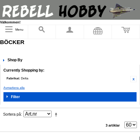
Välkommen!
Menu
BÖCKER
Shop By
Currently Shopping by:
Fabrikat:
Delta
Avmarkera alla
Filter
Sortera på
3 artiklar