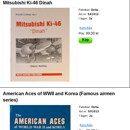
Mitsubishi Ki-46 Dinah
Fabrikat:
Delta
Art.nr:
SX1012
I lager:
Ja
Kom ihåg
99,00 kr
Pris:
Köp
American Aces of WWII and Korea (Famous airmen
series)
Fabrikat:
Delta
Art.nr:
SX1013
I lager:
Ja
Kom ihåg