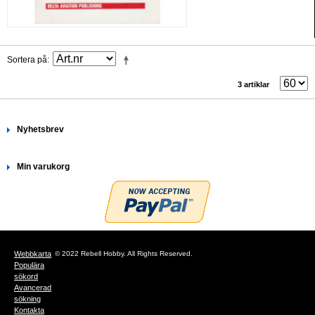
Sortera på
3 artiklar
Nyhetsbrev
Min varukorg
Webbkarta
© 2022 Rebell Hobby. All Rights Reserved.
Populära
sökord
Avancerad
sökning
Kontakta