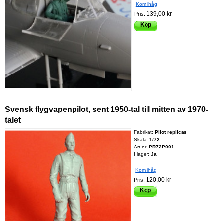
Kom ihåg
139,00 kr
Pris:
Köp
Svensk flygvapenpilot, sent 1950-tal till mitten av 1970-
talet
Fabrikat:
Pilot replicas
Skala:
1/72
Art.nr:
PR72P001
I lager:
Ja
Kom ihåg
120,00 kr
Pris:
Köp