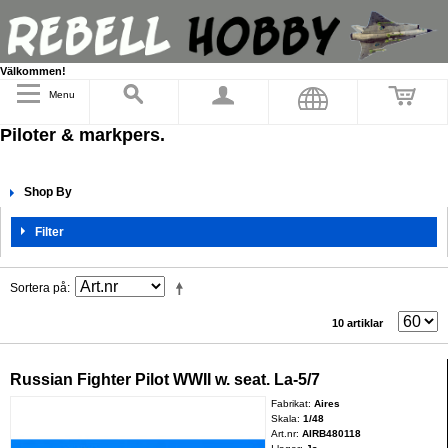
Välkommen!
Menu
Piloter & markpers.
Shop By
Filter
Sortera på
10 artiklar
Russian Fighter Pilot WWII w. seat. La-5/7
Fabrikat:
Aires
Skala:
1/48
Art.nr:
AIRB480118