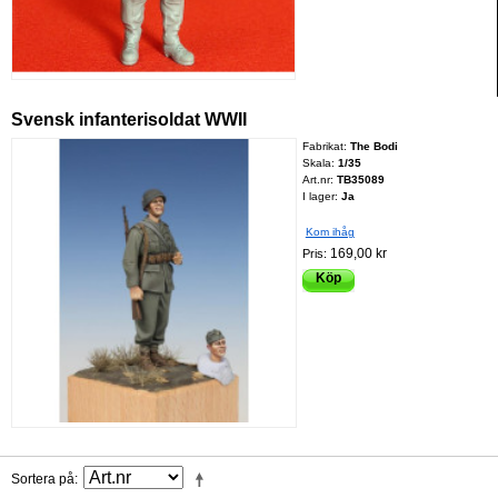
Svensk infanterisoldat WWII
Fabrikat:
The Bodi
Skala:
1/35
Art.nr:
TB35089
I lager:
Ja
Kom ihåg
169,00 kr
Pris:
Köp
Sortera på