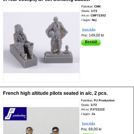
Fabrikat:
CMK
Skala:
1/72
Art.nr:
CMF72352
I lager:
Nej
Kom ihåg
149,00 kr
Pris:
Beställ
French high altitude pilots seated in a/c, 2 pcs.
Fabrikat:
PJ Production
Skala:
1/72
Art.nr:
PJ721122
I lager:
Ja
Kom ihåg
69,00 kr
Pris: