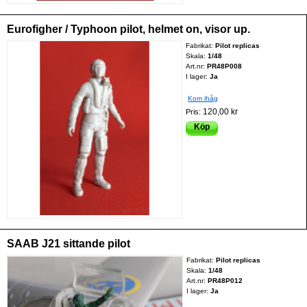
Eurofigher / Typhoon pilot, helmet on, visor up.
Fabrikat:
Pilot replicas
Skala:
1/48
Art.nr:
PR48P008
I lager:
Ja
Kom ihåg
120,00 kr
Pris:
Köp
SAAB J21 sittande pilot
Fabrikat:
Pilot replicas
Skala:
1/48
Art.nr:
PR48P012
I lager:
Ja