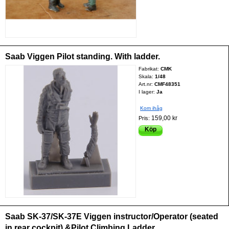
Saab Viggen Pilot standing. With ladder.
Fabrikat:
CMK
Skala:
1/48
Art.nr:
CMF48351
I lager:
Ja
Kom ihåg
159,00 kr
Pris:
Köp
Saab SK-37/SK-37E Viggen instructor/Operator (seated
in rear cockpit) &Pilot Climbing Ladder