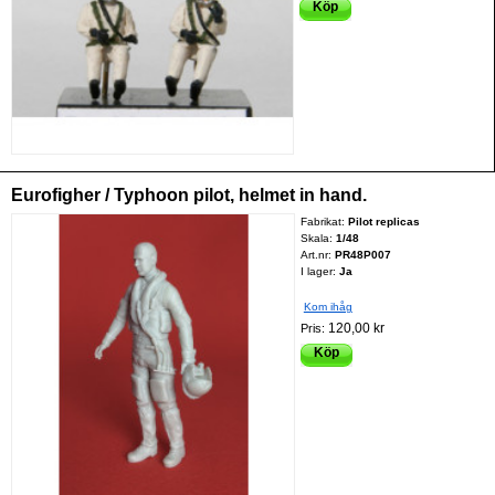
Köp
Eurofigher / Typhoon pilot, helmet in hand.
Fabrikat:
Pilot replicas
Skala:
1/48
Art.nr:
PR48P007
I lager:
Ja
Kom ihåg
120,00 kr
Pris:
Köp