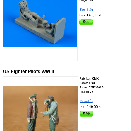
I lager:
Ja
Kom ihåg
149,00 kr
Pris:
Köp
US Fighter Pilots WW II
Fabrikat:
CMK
Skala:
1/48
Art.nr:
CMF48023
I lager:
Ja
Kom ihåg
149,00 kr
Pris:
Köp