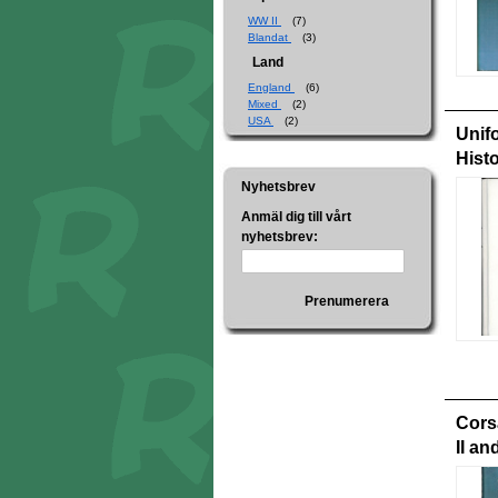
WW II
(7)
Blandat
(3)
Land
England
(6)
Mixed
(2)
USA
(2)
Unif
Hist
Nyhetsbrev
Anmäl dig till vårt
nyhetsbrev:
Prenumerera
Cors
II an