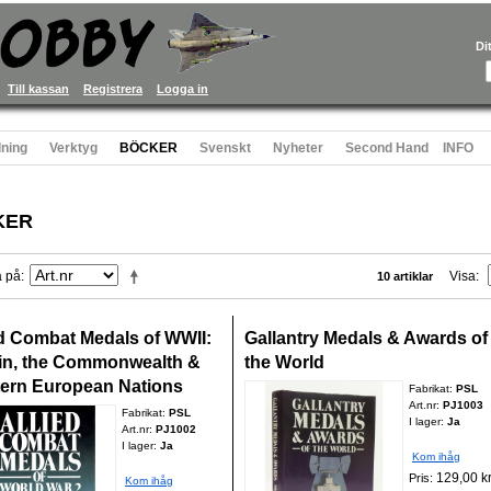
Di
Till kassan
Registrera
Logga in
ning
Verktyg
BÖCKER
Svenskt
Nyheter
Second Hand
INFO
KER
a på
Visa
10 artiklar
ed Combat Medals of WWII:
Gallantry Medals & Awards of
ain, the Commonwealth &
the World
ern European Nations
Fabrikat:
PSL
Art.nr:
PJ1003
Fabrikat:
PSL
I lager:
Ja
Art.nr:
PJ1002
I lager:
Ja
Kom ihåg
129,00 k
Pris:
Kom ihåg