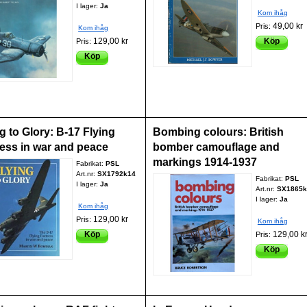
I lager:
Ja
Kom ihåg
49,00 kr
Pris:
Kom ihåg
129,00 kr
Köp
Pris:
Köp
g to Glory: B-17 Flying
Bombing colours: British
ress in war and peace
bomber camouflage and
markings 1914-1937
Fabrikat:
PSL
Art.nr:
SX1792k14
Fabrikat:
PSL
I lager:
Ja
Art.nr:
SX1865k
I lager:
Ja
Kom ihåg
129,00 kr
Pris:
Kom ihåg
Köp
129,00 k
Pris:
Köp