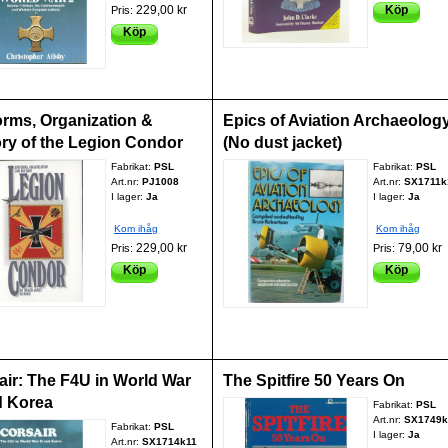
229,00 kr
Köp
Pris:
Köp
orms, Organization &
Epics of Aviation Archaeolog
ory of the Legion Condor
(No dust jacket)
Fabrikat:
PSL
Fabrikat:
PSL
Art.nr:
PJ1008
Art.nr:
SX1711k
I lager:
Ja
I lager:
Ja
Kom ihåg
Kom ihåg
229,00 kr
79,00 kr
Pris:
Pris:
Köp
Köp
air: The F4U in World War
The Spitfire 50 Years On
d Korea
Fabrikat:
PSL
Art.nr:
SX1749k
Fabrikat:
PSL
I lager:
Ja
Art.nr:
SX1714k11