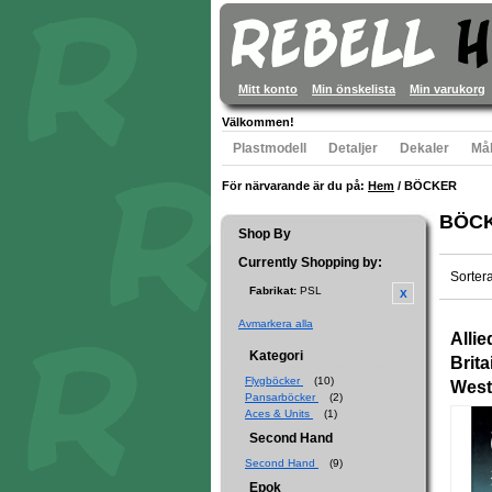
Mitt konto
Min önskelista
Min varukorg
Välkommen!
Plastmodell
Detaljer
Dekaler
Mål
För närvarande är du på:
Hem
/
BÖCKER
BÖC
Shop By
Currently Shopping by:
Sorter
Fabrikat:
PSL
Avmarkera alla
Alli
Kategori
Brit
Flygböcker
(10)
West
Pansarböcker
(2)
Aces & Units
(1)
Second Hand
Second Hand
(9)
Epok