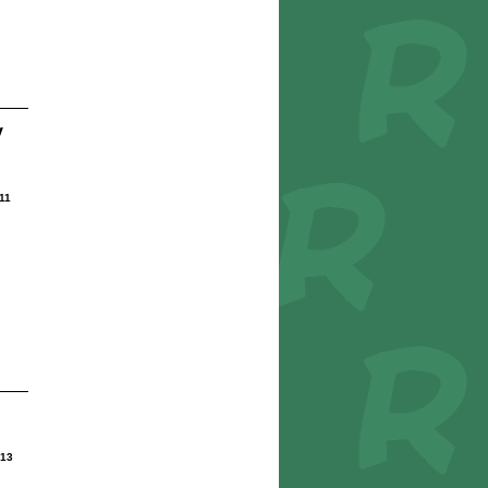
y
11
13