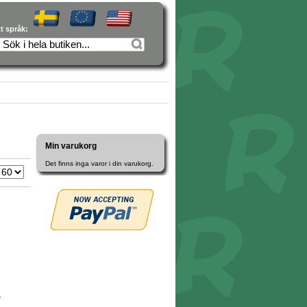
tt språk:
Min varukorg
Det finns inga varor i din varukorg.
r