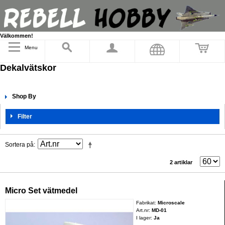
Välkommen!
Menu
Dekalvätskor
Shop By
Filter
Sortera på
2 artiklar
Micro Set vätmedel
Fabrikat:
Microscale
Art.nr:
MD-01
I lager:
Ja