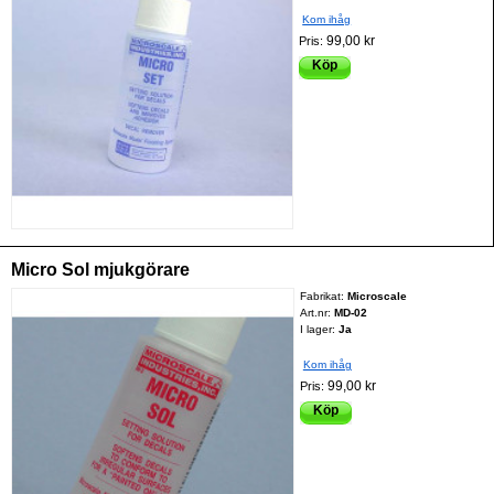
Kom ihåg
99,00 kr
Pris:
Köp
Micro Sol mjukgörare
Fabrikat:
Microscale
Art.nr:
MD-02
I lager:
Ja
Kom ihåg
99,00 kr
Pris:
Köp