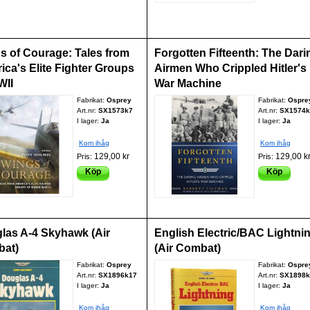
s of Courage: Tales from
Forgotten Fifteenth: The Dari
ica's Elite Fighter Groups
Airmen Who Crippled Hitler's
WII
War Machine
Fabrikat:
Osprey
Fabrikat:
Ospre
Art.nr:
SX1573k7
Art.nr:
SX1574k
I lager:
Ja
I lager:
Ja
Kom ihåg
Kom ihåg
129,00 kr
129,00 k
Pris:
Pris:
Köp
Köp
las A-4 Skyhawk (Air
English Electric/BAC Lightni
at)
(Air Combat)
Fabrikat:
Osprey
Fabrikat:
Ospre
Art.nr:
SX1896k17
Art.nr:
SX1898k
I lager:
Ja
I lager:
Ja
Kom ihåg
Kom ihåg