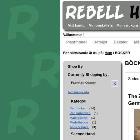
Mitt konto
Min önskelista
Min varukorg
Välkommen!
Plastmodell
Detaljer
Dekaler
Mål
För närvarande är du på:
Hem
/
BÖCKER
BÖC
Shop By
Currently Shopping by:
Sorter
Fabrikat:
Osprey
Avmarkera alla
The 
Kategori
Germ
Flygböcker
(14)
Pansarböcker
(5)
Marinböcker
(1)
Modellbygge
(1)
Aces & Units
(3)
Second Hand