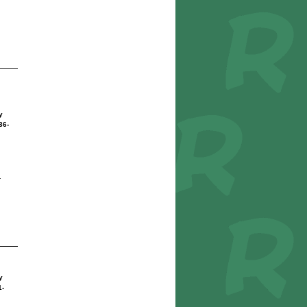
y
36-
r
y
-