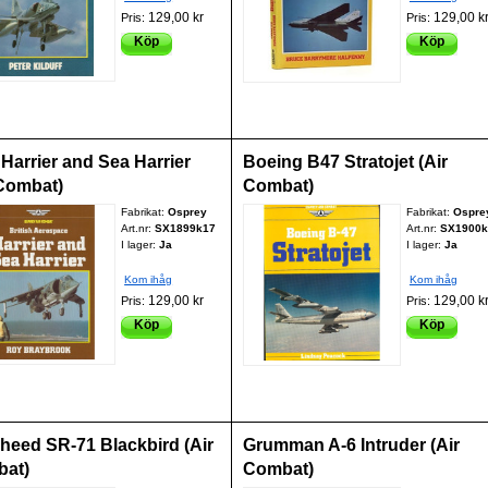
129,00 kr
129,00 k
Pris:
Pris:
Köp
Köp
Harrier and Sea Harrier
Boeing B47 Stratojet (Air
 Combat)
Combat)
Fabrikat:
Osprey
Fabrikat:
Ospre
Art.nr:
SX1899k17
Art.nr:
SX1900k
I lager:
Ja
I lager:
Ja
Kom ihåg
Kom ihåg
129,00 kr
129,00 k
Pris:
Pris:
Köp
Köp
heed SR-71 Blackbird (Air
Grumman A-6 Intruder (Air
at)
Combat)