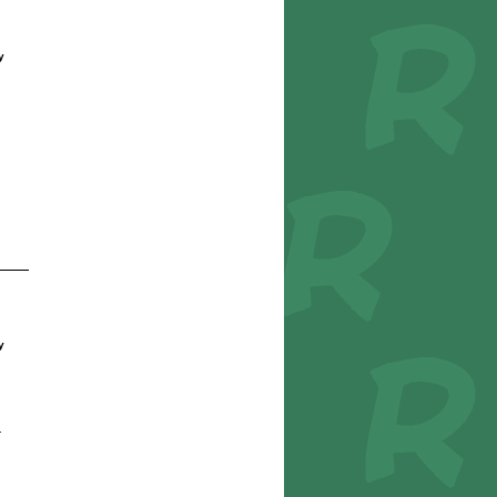
y
y
r