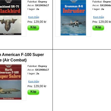
Fabrikat:
Osprey
Fabrikat:
Ospre
Art.nr:
SX1903k17
Art.nr:
SX1904k
I lager:
Ja
I lager:
Ja
Kom ihåg
Kom ihåg
129,00 kr
129,00 k
Pris:
Pris:
Köp
Köp
h American F-100 Super
e (Air Combat)
Fabrikat:
Osprey
Art.nr:
SX1906k17
I lager:
Ja
Kom ihåg
129,00 kr
Pris:
Köp