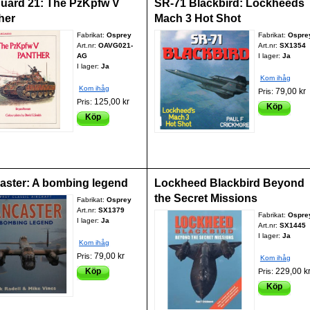
uard 21: The PzKpfw V
SR-71 Blackbird: Lockheeds
her
Mach 3 Hot Shot
Fabrikat:
Osprey
Fabrikat:
Ospre
Art.nr:
OAVG021-
Art.nr:
SX1354
AG
I lager:
Ja
I lager:
Ja
Kom ihåg
Kom ihåg
79,00 kr
Pris:
125,00 kr
Pris:
Köp
Köp
aster: A bombing legend
Lockheed Blackbird Beyond
the Secret Missions
Fabrikat:
Osprey
Art.nr:
SX1379
Fabrikat:
Ospre
I lager:
Ja
Art.nr:
SX1445
I lager:
Ja
Kom ihåg
79,00 kr
Pris:
Kom ihåg
Köp
229,00 k
Pris:
Köp