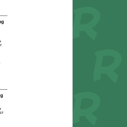
ng
y
7
r
ng
y
17