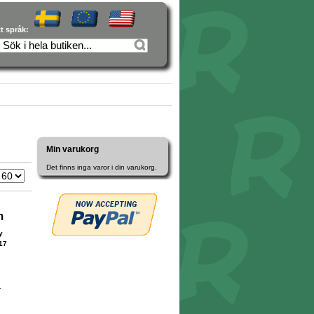
tt språk:
Min varukorg
Det finns inga varor i din varukorg.
m
y
17
r