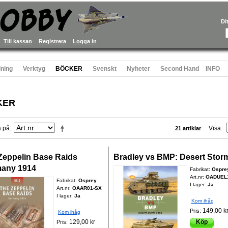
Di
Till kassan
Registrera
Logga in
ning
Verktyg
BÖCKER
Svenskt
Nyheter
Second Hand
INFO
KER
a på
Visa
21 artiklar
Zeppelin Base Raids
Bradley vs BMP: Desert Stor
any 1914
Fabrikat:
Ospre
Art.nr:
OADUEL
Fabrikat:
Osprey
I lager:
Ja
Art.nr:
OAAR01-SX
I lager:
Ja
Kom ihåg
149,00 k
Pris:
Kom ihåg
129,00 kr
Köp
Pris: