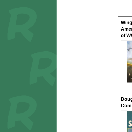
Wing
Amer
of W
Doug
Comb