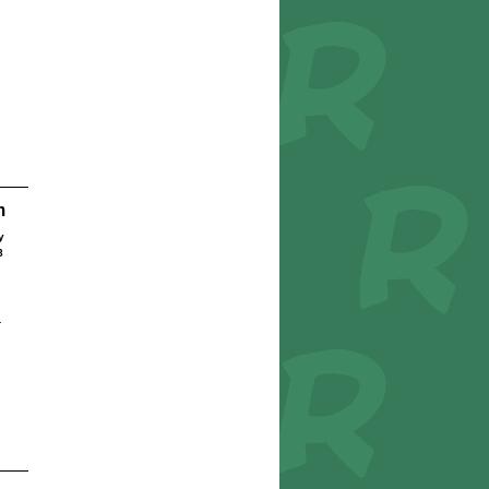
m
y
8
r