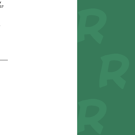
y
17
r