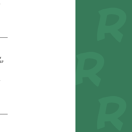
r
y
17
r