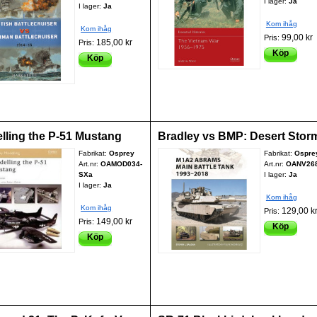
I lager:
Ja
I lager:
Ja
Kom ihåg
Kom ihåg
99,00 kr
Pris:
185,00 kr
Pris:
Köp
Köp
lling the P-51 Mustang
Bradley vs BMP: Desert Stor
Fabrikat:
Osprey
Fabrikat:
Ospre
Art.nr:
OAMOD034-
Art.nr:
OANV26
SXa
I lager:
Ja
I lager:
Ja
Kom ihåg
Kom ihåg
129,00 k
Pris:
149,00 kr
Pris:
Köp
Köp