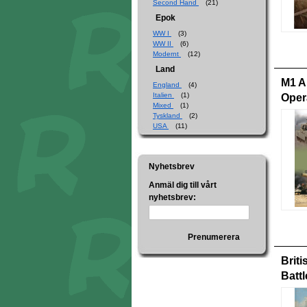
Second Hand
(21)
Epok
WW I
(3)
WW II
(6)
Modernt
(12)
Land
M1 A
England
(4)
Italien
(1)
Oper
Mixed
(1)
Tyskland
(2)
USA
(11)
Nyhetsbrev
Anmäl dig till vårt
nyhetsbrev:
Prenumerera
Brit
Batt