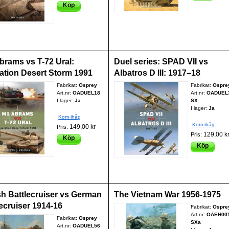
Köp
brams vs T-72 Ural:
Duel series: SPAD VII vs
ation Desert Storm 1991
Albatros D III: 1917–18
Fabrikat:
Osprey
Fabrikat:
Ospre
Art.nr:
OADUEL18
Art.nr:
OADUEL
I lager:
Ja
SX
I lager:
Ja
Kom ihåg
Kom ihåg
149,00 kr
Pris:
129,00 k
Pris:
Köp
Köp
ish Battlecruiser vs German
The Vietnam War 1956-1975
lecruiser 1914-16
Fabrikat:
Ospre
Art.nr:
OAEH001
Fabrikat:
Osprey
SXa
Art.nr:
OADUEL56