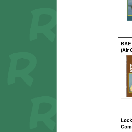
BAE 
(Air
Lock
Comb