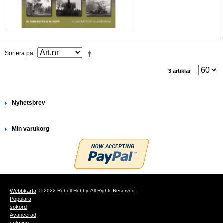
Sortera på
3 artiklar
Nyhetsbrev
Min varukorg
Webbkarta
© 2022 Rebell Hobby. All Rights Reserved.
Populära
sökord
Avancerad
sökning