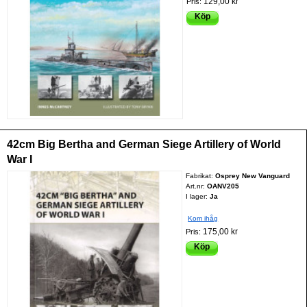
129,00 kr
Pris:
Köp
42cm Big Bertha and German Siege Artillery of World
War I
Fabrikat:
Osprey New Vanguard
Art.nr:
OANV205
I lager:
Ja
Kom ihåg
175,00 kr
Pris:
Köp