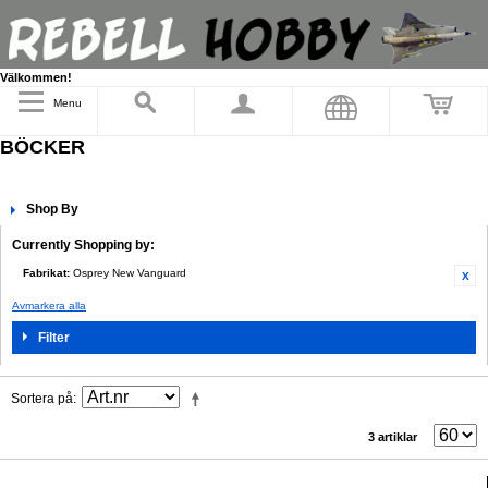
Välkommen!
Menu
BÖCKER
Shop By
Currently Shopping by:
Fabrikat:
Osprey New Vanguard
Avmarkera alla
Filter
Sortera på
3 artiklar