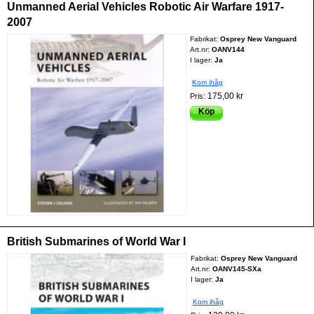
Unmanned Aerial Vehicles Robotic Air Warfare 1917-
2007
Fabrikat:
Osprey New Vanguard
Art.nr:
OANV144
I lager:
Ja
Kom ihåg
175,00 kr
Pris:
Köp
British Submarines of World War I
Fabrikat:
Osprey New Vanguard
Art.nr:
OANV145-SXa
I lager:
Ja
Kom ihåg