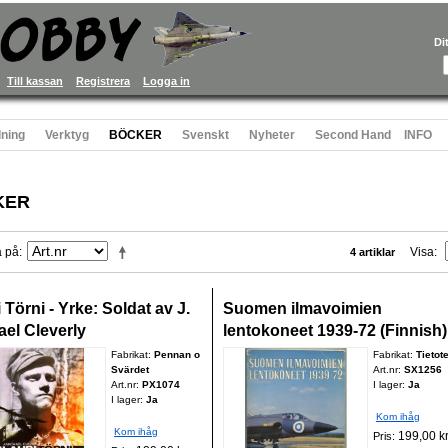
Di
Till kassan
Registrera
Logga in
ning
Verktyg
BÖCKER
Svenskt
Nyheter
Second Hand
INFO
KER
a på
Visa
4 artiklar
 Törni - Yrke: Soldat av J.
Suomen ilmavoimien
ael Cleverly
lentokoneet 1939-72 (Finnish)
Fabrikat:
Pennan o
Fabrikat:
Tietot
Svärdet
Art.nr:
SX1256
Art.nr:
PX1074
I lager:
Ja
I lager:
Ja
Kom ihåg
Kom ihåg
199,00 k
Pris: