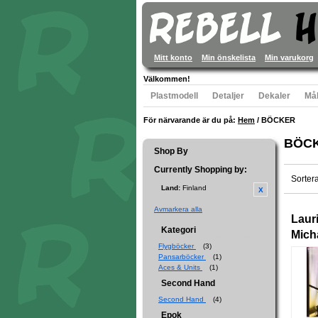
Mitt konto
Min önskelista
Min varukorg
Välkommen!
Plastmodell
Detaljer
Dekaler
Mål
För närvarande är du på:
Hem
/
BÖCKER
BÖC
Shop By
Currently Shopping by:
Sorter
Land:
Finland
Avmarkera alla
Lauri
Kategori
Mich
Flygböcker
(3)
Pansarböcker
(1)
Aces & Units
(1)
Second Hand
Second Hand
(4)
Epok