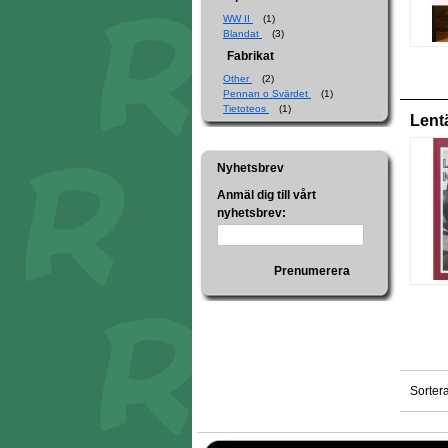
WW II
(1)
Blandat
(3)
Fabrikat
Other
(2)
Pennan o Svärdet
(1)
Tietoteos
(1)
Lent
Nyhetsbrev
Anmäl dig till vårt
nyhetsbrev:
Prenumerera
Sorter