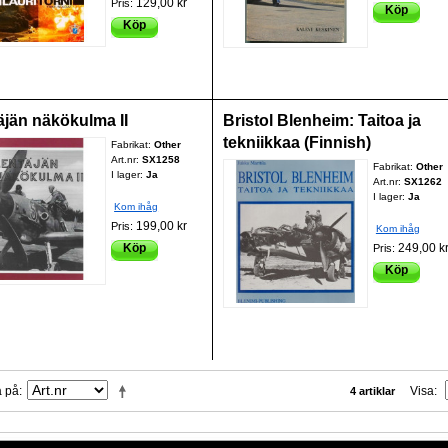
129,00 kr
Pris:
Köp
Köp
äjän näkökulma II
Bristol Blenheim: Taitoa ja
tekniikkaa (Finnish)
Fabrikat:
Other
Art.nr:
SX1258
Fabrikat:
Other
I lager:
Ja
Art.nr:
SX1262
I lager:
Ja
Kom ihåg
199,00 kr
Pris:
Kom ihåg
Köp
249,00 k
Pris:
Köp
a på
Visa
4 artiklar