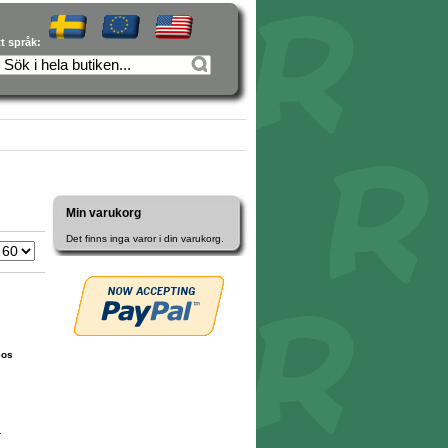
tt språk:
Min varukorg
Det finns inga varor i din varukorg.
eos
r