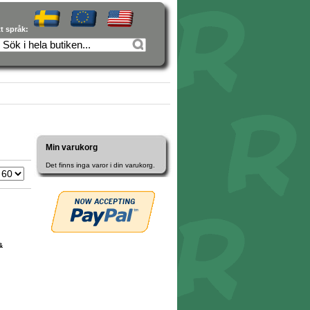
tt språk:
Min varukorg
Det finns inga varor i din varukorg.
&