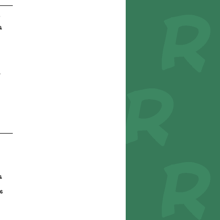
o
&
r
&
6