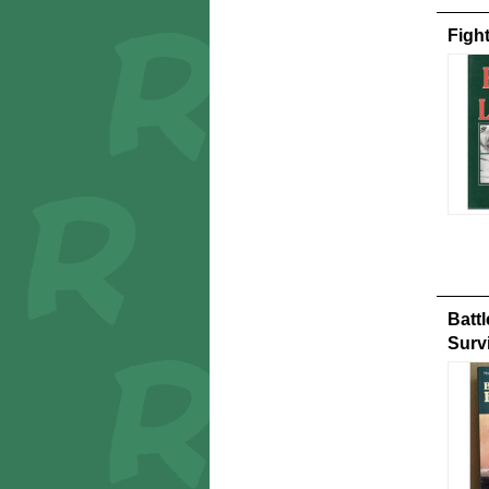
Fight
Batt
Surv