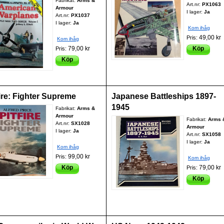
Fabrikat:
Arms &
Art.nr:
PX1063
Armour
I lager:
Ja
Art.nr:
PX1037
I lager:
Ja
Kom ihåg
49,00 kr
Pris:
Kom ihåg
79,00 kr
Köp
Pris:
Köp
ire: Fighter Supreme
Japanese Battleships 1897-
1945
Fabrikat:
Arms &
Armour
Fabrikat:
Arms 
Art.nr:
SX1028
Armour
I lager:
Ja
Art.nr:
SX1058
I lager:
Ja
Kom ihåg
99,00 kr
Pris:
Kom ihåg
Köp
79,00 kr
Pris:
Köp