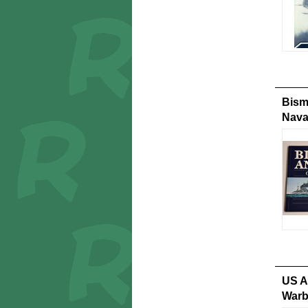
Bism
Nava
US Ar
Warbi