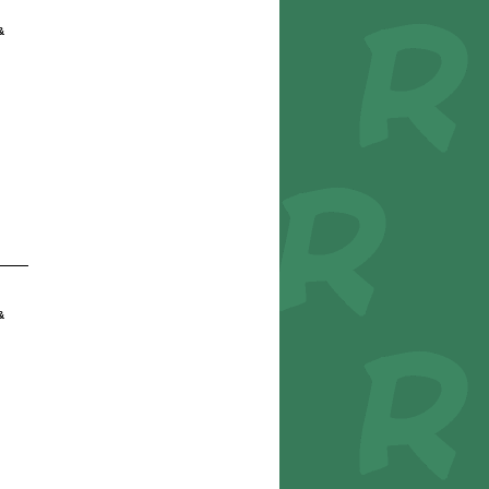
&
6
&