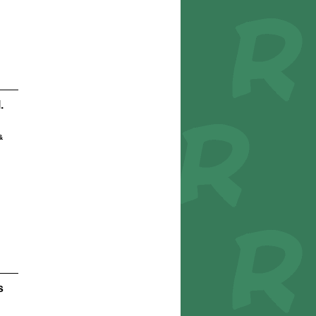
.
&
s