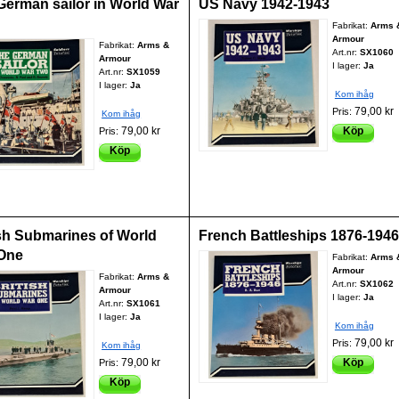
German sailor in World War
US Navy 1942-1943
Fabrikat:
Arms 
Armour
Fabrikat:
Arms &
Art.nr:
SX1060
Armour
I lager:
Ja
Art.nr:
SX1059
I lager:
Ja
Kom ihåg
79,00 kr
Pris:
Kom ihåg
79,00 kr
Köp
Pris:
Köp
ish Submarines of World
French Battleships 1876-194
One
Fabrikat:
Arms 
Armour
Fabrikat:
Arms &
Art.nr:
SX1062
Armour
I lager:
Ja
Art.nr:
SX1061
I lager:
Ja
Kom ihåg
79,00 kr
Pris:
Kom ihåg
79,00 kr
Köp
Pris:
Köp