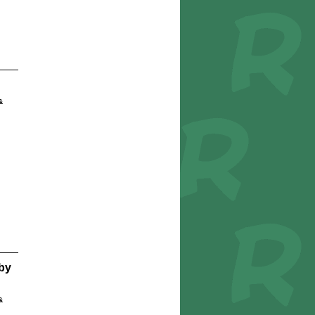
&
by
&