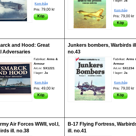
I lager:
Ja
Kom ihåg
79,00 kr
Pris:
Kom ihåg
Köp
79,00 kr
Pris:
Köp
arck and Hood: Great
Junkers bombers, Warbirds ill
l Adversaries
no.43
Fabrikat:
Arms &
Fabrikat:
Arms 
Armour
Armour
Art.nr:
SX1221
Art.nr:
SX1234
I lager:
Ja
I lager:
Ja
Kom ihåg
Kom ihåg
49,00 kr
79,00 kr
Pris:
Pris:
Köp
Köp
my Air Forces WWII, vol.I,
B-17 Flying Fortress, Warbird
rds ill. no.38
ill. no.41