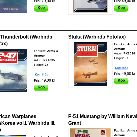
79,00 kr
49,00 kr
Pris:
Pris:
Köp
Köp
 Thunderbolt (Warbirds
Stuka (Warbirds Fotofax)
fax)
Fabrikat:
Arms 
Armour
Fabrikat:
Arms &
Art.nr:
PX1036
Armour
I lager:
Ja
Art.nr:
PX1035
I lager:
Ja
Kom ihåg
49,00 kr
Pris:
Kom ihåg
49,00 kr
Köp
Pris:
Köp
ican Warplanes
P-51 Mustang by William New
Korea vol.I, Warbirds ill.
Grant
5
Fabrikat:
Arms 
Armour