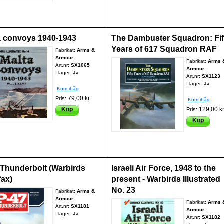
a convoys 1940-1943
The Dambuster Squadron: Fif
Years of 617 Squadron RAF
Fabrikat:
Arms &
Armour
Fabrikat:
Arms 
Art.nr:
SX1065
Armour
I lager:
Ja
Art.nr:
SX1123
I lager:
Ja
Kom ihåg
79,00 kr
Pris:
Kom ihåg
Köp
129,00 k
Pris:
Köp
 Thunderbolt (Warbirds
Israeli Air Force, 1948 to the
fax)
present - Warbirds Illustrated
No. 23
Fabrikat:
Arms &
Armour
Fabrikat:
Arms 
Art.nr:
SX1181
Armour
I lager:
Ja
Art.nr:
SX1182