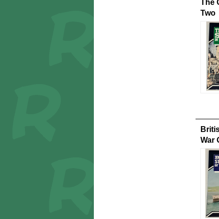
The 
Two
Brit
War 