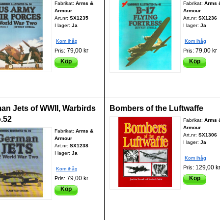
Fabrikat:
Arms &
Fabrikat:
Arms 
Armour
Armour
Art.nr:
SX1235
Art.nr:
SX1236
I lager:
Ja
I lager:
Ja
Kom ihåg
Kom ihåg
79,00 kr
79,00 kr
Pris:
Pris:
Köp
Köp
an Jets of WWII, Warbirds
Bombers of the Luftwaffe
o.52
Fabrikat:
Arms 
Armour
Fabrikat:
Arms &
Art.nr:
SX1306
Armour
I lager:
Ja
Art.nr:
SX1238
I lager:
Ja
Kom ihåg
129,00 k
Pris:
Kom ihåg
79,00 kr
Köp
Pris:
Köp