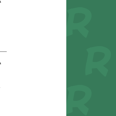
&
&
r