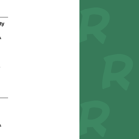
ty
&
r
&