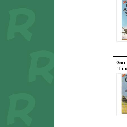
Germ
ill. n