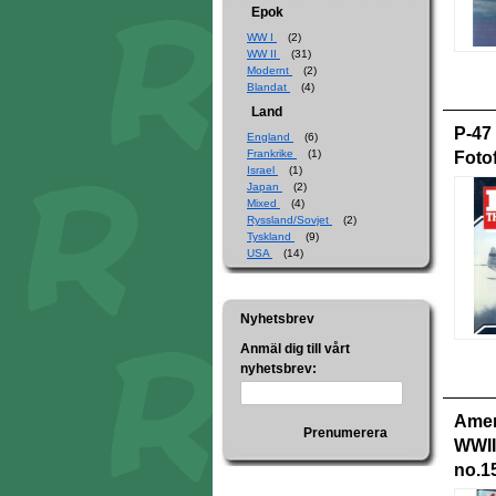
Epok
WW I
(2)
WW II
(31)
Modernt
(2)
Blandat
(4)
Land
P-47
England
(6)
Frankrike
(1)
Foto
Israel
(1)
Japan
(2)
Mixed
(4)
Ryssland/Sovjet
(2)
Tyskland
(9)
USA
(14)
Nyhetsbrev
Anmäl dig till vårt
nyhetsbrev:
Amer
Prenumerera
WWII/
no.1