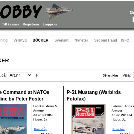
Di
Till kassan
Registrera
Logga in
ning
Verktyg
BÖCKER
Svenskt
Nyheter
Second Hand
INFO
KER
a på
Visa
39 artiklar
ke Command at NATOs
P-51 Mustang (Warbirds
line by Peter Foster
Fotofax)
Fabrikat:
Arms &
Fabrikat:
Arms 
Armour
Armour
Art.nr:
PJ1050
Art.nr:
PX1034
I lager:
Ja
I lager:
Ja
Kom ihåg
Kom ihåg