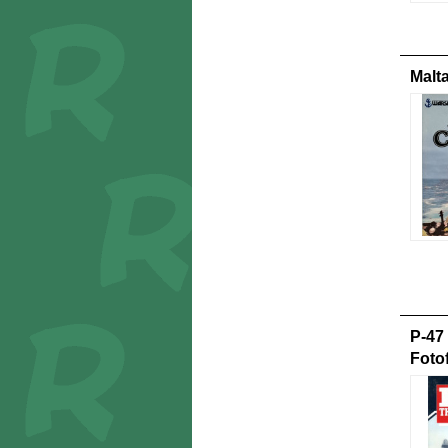
Malt
P-47
Foto