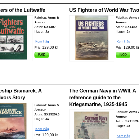
ers of the Luftwaffe
US Fighters of World War Tw
Fabrikat:
Arms &
Fabrikat:
Arms 
Armour
Armour
Art.nr:
SX1307
Art.nr:
SX1482
I lager:
Ja
I lager:
Ja
Kom ihåg
Kom ihåg
129,00 kr
129,00 k
Pris:
Pris:
Köp
Köp
leship Bismarck: A
The German Navy in WWII: A
ivors Story
reference guide to the
Kriegsmarine, 1935-1945
Fabrikat:
Arms &
Armour
Fabrikat:
Arms 
Art.nr:
SX1529k5
Armour
I lager:
Ja
Art.nr:
SX1552k
I lager:
Ja
Kom ihåg
129,00 kr
Pris:
Kom ihåg