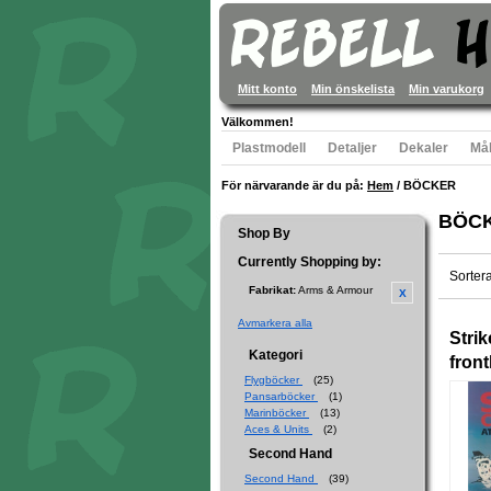
Mitt konto
Min önskelista
Min varukorg
Välkommen!
Plastmodell
Detaljer
Dekaler
Mål
För närvarande är du på:
Hem
/
BÖCKER
BÖC
Shop By
Currently Shopping by:
Sorter
Fabrikat:
Arms & Armour
Avmarkera alla
Stri
Kategori
front
Flygböcker
(25)
Pansarböcker
(1)
Marinböcker
(13)
Aces & Units
(2)
Second Hand
Second Hand
(39)