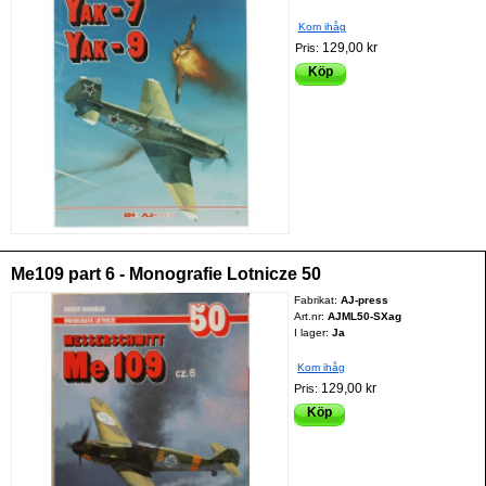
Kom ihåg
129,00 kr
Pris:
Köp
Me109 part 6 - Monografie Lotnicze 50
Fabrikat:
AJ-press
Art.nr:
AJML50-SXag
I lager:
Ja
Kom ihåg
129,00 kr
Pris:
Köp