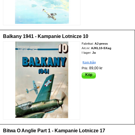
Balkany 1941 - Kampanie Lotnicze 10
Fabrikat:
AJ-press
Art.nr:
AJKL10-SXag
I lager:
Ja
Kom ihåg
89,00 kr
Pris:
Köp
Bitwa O Anglie Part 1 - Kampanie Lotnicze 17