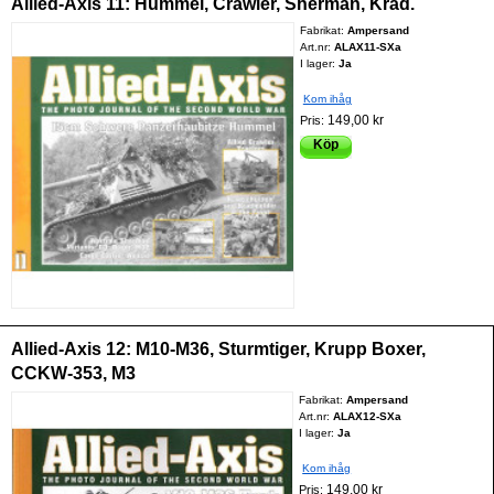
Allied-Axis 11: Hummel, Crawler, Sherman, Krad.
Fabrikat:
Ampersand
Art.nr:
ALAX11-SXa
I lager:
Ja
Kom ihåg
149,00 kr
Pris:
Köp
Allied-Axis 12: M10-M36, Sturmtiger, Krupp Boxer,
CCKW-353, M3
Fabrikat:
Ampersand
Art.nr:
ALAX12-SXa
I lager:
Ja
Kom ihåg
149,00 kr
Pris: