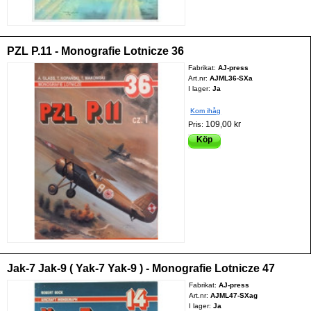
PZL P.11 - Monografie Lotnicze 36
Fabrikat:
AJ-press
Art.nr:
AJML36-SXa
I lager:
Ja
Kom ihåg
109,00 kr
Pris:
Köp
Jak-7 Jak-9 ( Yak-7 Yak-9 ) - Monografie Lotnicze 47
Fabrikat:
AJ-press
Art.nr:
AJML47-SXag
I lager:
Ja