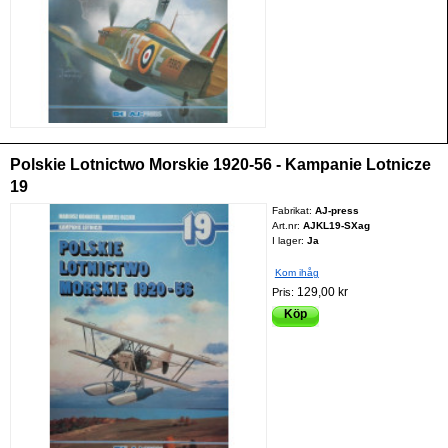
Polskie Lotnictwo Morskie 1920-56 - Kampanie Lotnicze
19
Fabrikat:
AJ-press
Art.nr:
AJKL19-SXag
I lager:
Ja
Kom ihåg
129,00 kr
Pris:
Köp