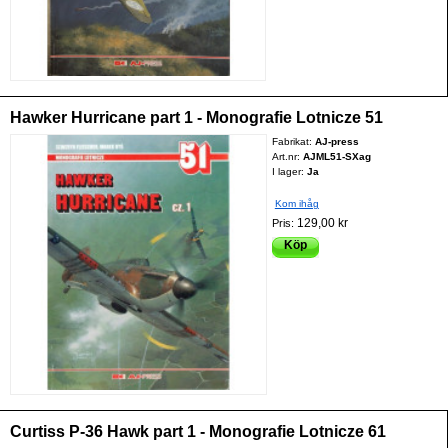
Hawker Hurricane part 1 - Monografie Lotnicze 51
Fabrikat:
AJ-press
Art.nr:
AJML51-SXag
I lager:
Ja
Kom ihåg
129,00 kr
Pris:
Köp
Curtiss P-36 Hawk part 1 - Monografie Lotnicze 61