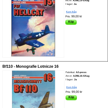
Art.nr:
AJML15-SXag
I lager:
Ja
Kom ihåg
99,00 kr
Pris:
Köp
Bf110 - Monografie Lotnicze 16
Fabrikat:
AJ-press
Art.nr:
AJML16-SXag
I lager:
Ja
Kom ihåg
99,00 kr
Pris:
Köp