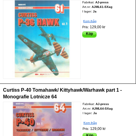
Fabrikat:
AJ-press
Art.nr:
AJML61-SXag
I lager:
Ja
Kom ihåg
129,00 kr
Pris:
Köp
Curtiss P-40 Tomahawk/ Kittyhawk/Warhawk part 1 -
Monografie Lotnicze 64
Fabrikat:
AJ-press
Art.nr:
AJML64-SXag
I lager:
Ja
Kom ihåg
129,00 kr
Pris:
Köp