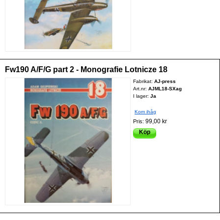
Fw190 A/F/G part 2 - Monografie Lotnicze 18
Fabrikat:
AJ-press
Art.nr:
AJML18-SXag
I lager:
Ja
Kom ihåg
99,00 kr
Pris:
Köp