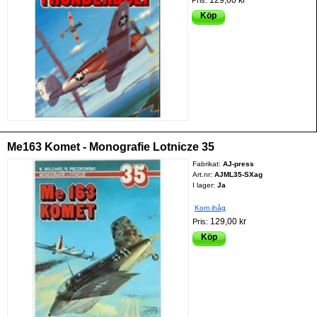
Köp
Me163 Komet - Monografie Lotnicze 35
Fabrikat:
AJ-press
Art.nr:
AJML35-SXag
I lager:
Ja
Kom ihåg
129,00 kr
Pris:
Köp