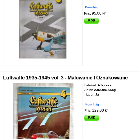
Kom ihåg
95,00 kr
Pris:
Köp
Luftwaffe 1935-1945 vol. 3 - Malowanie I Oznakowanie
Fabrikat:
AJ-press
Art.nr:
AJMO04-SXag
I lager:
Ja
Kom ihåg
129,00 kr
Pris:
Köp