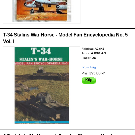
T-34 Stalins War Horse - Model Fan Encyclopedia No. 5
Vol. I
Fabrikat:
AJaKS
Art.nr:
AJX01-AG
I lager:
Ja
Kom ihåg
395,00 kr
Pris:
Köp