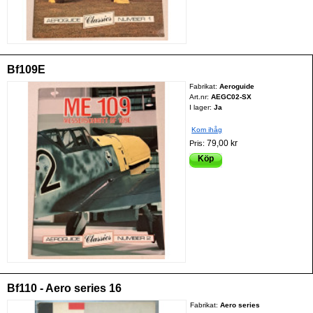
Bf109E
Fabrikat:
Aeroguide
Art.nr:
AEGC02-SX
I lager:
Ja
Kom ihåg
79,00 kr
Pris:
Köp
Bf110 - Aero series 16
Fabrikat:
Aero series