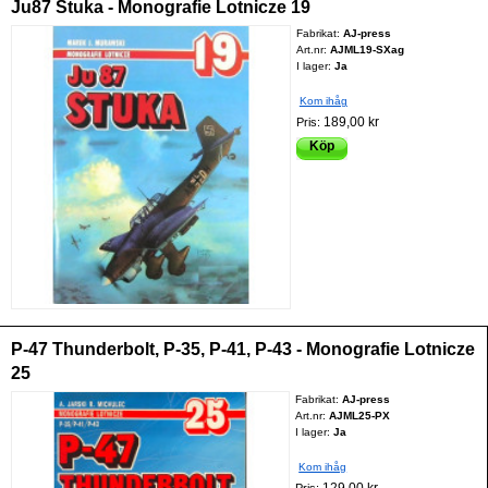
Ju87 Stuka - Monografie Lotnicze 19
Fabrikat:
AJ-press
Art.nr:
AJML19-SXag
I lager:
Ja
Kom ihåg
189,00 kr
Pris:
Köp
P-47 Thunderbolt, P-35, P-41, P-43 - Monografie Lotnicze
25
Fabrikat:
AJ-press
Art.nr:
AJML25-PX
I lager:
Ja
Kom ihåg
129,00 kr
Pris: