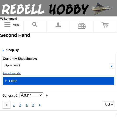
Välkommen!
Menu
Second Hand
Shop By
Currently Shopping by:
Epok:
WW II
Avmarkera alla
Filter
Sortera på
1
2
3
4
5