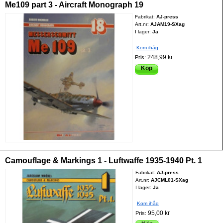
Me109 part 3 - Aircraft Monograph 19
Fabrikat:
AJ-press
Art.nr:
AJAM19-SXag
I lager:
Ja
Kom ihåg
248,99 kr
Pris:
Köp
Camouflage & Markings 1 - Luftwaffe 1935-1940 Pt. 1
Fabrikat:
AJ-press
Art.nr:
AJCML01-SXag
I lager:
Ja
Kom ihåg
95,00 kr
Pris: