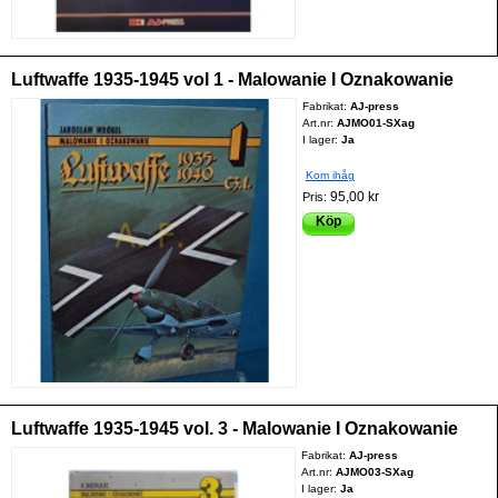
Luftwaffe 1935-1945 vol 1 - Malowanie I Oznakowanie
Fabrikat:
AJ-press
Art.nr:
AJMO01-SXag
I lager:
Ja
Kom ihåg
95,00 kr
Pris:
Köp
Luftwaffe 1935-1945 vol. 3 - Malowanie I Oznakowanie
Fabrikat:
AJ-press
Art.nr:
AJMO03-SXag
I lager:
Ja