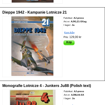
Dieppe 1942 - Kampanie Lotnicze 21
Fabrikat:
AJ-press
Art.nr:
AJKL21-SXag
I lager:
Ja
Kom ihåg
129,00 kr
Pris:
Köp
Monografie Lotnicze 4 - Junkers Ju88 (Polish text)
Fabrikat:
AJ-press
Art.nr:
AJML04-SX
I lager:
Ja