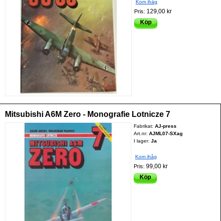
Kom ihåg
129,00 kr
Pris:
Köp
Mitsubishi A6M Zero - Monografie Lotnicze 7
Fabrikat:
AJ-press
Art.nr:
AJML07-SXag
I lager:
Ja
Kom ihåg
99,00 kr
Pris:
Köp