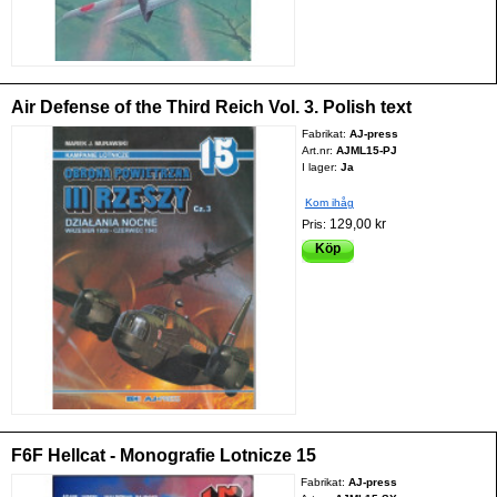
Air Defense of the Third Reich Vol. 3. Polish text
Fabrikat:
AJ-press
Art.nr:
AJML15-PJ
I lager:
Ja
Kom ihåg
129,00 kr
Pris:
Köp
F6F Hellcat - Monografie Lotnicze 15
Fabrikat:
AJ-press