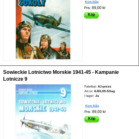
Kom ihåg
89,00 kr
Pris:
Köp
Sowieckie Lotnictwo Morskie 1941-45 - Kampanie
Lotnicze 9
Fabrikat:
AJ-press
Art.nr:
AJKL09-SXag
I lager:
Ja
Kom ihåg
89,00 kr
Pris:
Köp