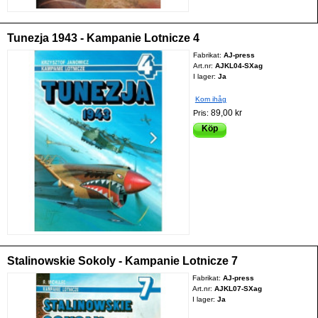
Tunezja 1943 - Kampanie Lotnicze 4
Fabrikat:
AJ-press
Art.nr:
AJKL04-SXag
I lager:
Ja
Kom ihåg
89,00 kr
Pris:
Köp
Stalinowskie Sokoly - Kampanie Lotnicze 7
Fabrikat:
AJ-press
Art.nr:
AJKL07-SXag
I lager:
Ja