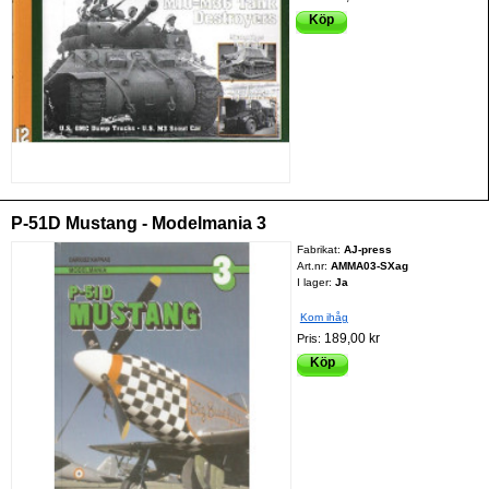
Köp
P-51D Mustang - Modelmania 3
Fabrikat:
AJ-press
Art.nr:
AMMA03-SXag
I lager:
Ja
Kom ihåg
189,00 kr
Pris:
Köp