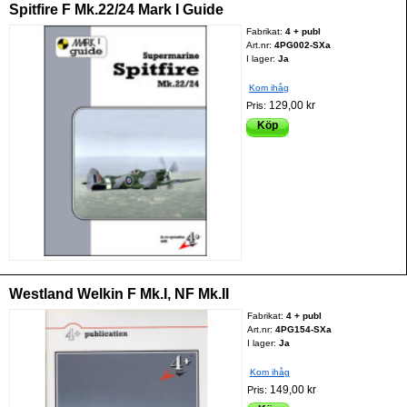
Spitfire F Mk.22/24 Mark I Guide
Fabrikat:
4 + publ
Art.nr:
4PG002-SXa
I lager:
Ja
Kom ihåg
129,00 kr
Pris:
Köp
Westland Welkin F Mk.I, NF Mk.II
Fabrikat:
4 + publ
Art.nr:
4PG154-SXa
I lager:
Ja
Kom ihåg
149,00 kr
Pris: