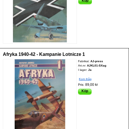
Köp
Afryka 1940-42 - Kampanie Lotnicze 1
Fabrikat:
AJ-press
Art.nr:
AJKL01-SXag
I lager:
Ja
Kom ihåg
89,00 kr
Pris:
Köp