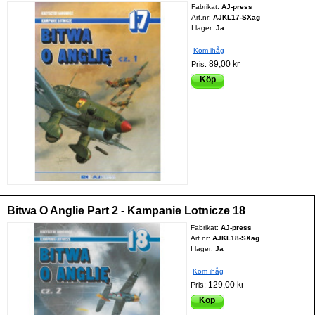
Fabrikat:
AJ-press
Art.nr:
AJKL17-SXag
I lager:
Ja
Kom ihåg
89,00 kr
Pris:
Köp
Bitwa O Anglie Part 2 - Kampanie Lotnicze 18
Fabrikat:
AJ-press
Art.nr:
AJKL18-SXag
I lager:
Ja
Kom ihåg
129,00 kr
Pris:
Köp