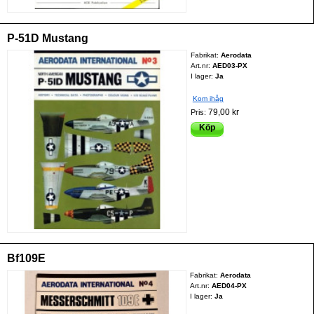
P-51D Mustang
Fabrikat:
Aerodata
Art.nr:
AED03-PX
I lager:
Ja
Kom ihåg
79,00 kr
Pris:
Köp
Bf109E
Fabrikat:
Aerodata
Art.nr:
AED04-PX
I lager:
Ja