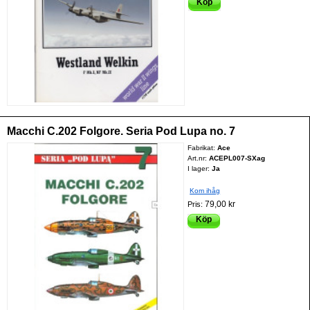
Köp
Macchi C.202 Folgore. Seria Pod Lupa no. 7
Fabrikat:
Ace
Art.nr:
ACEPL007-SXag
I lager:
Ja
Kom ihåg
79,00 kr
Pris:
Köp