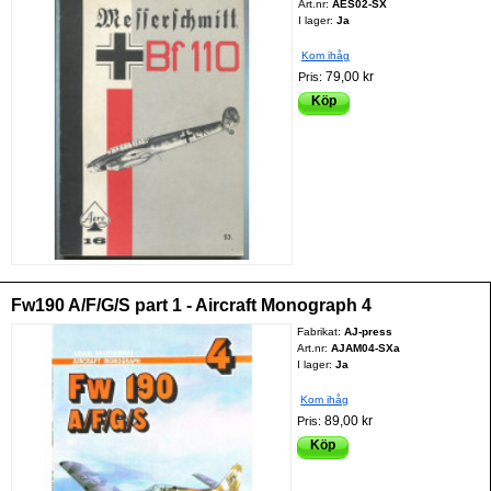
Art.nr:
AES02-SX
I lager:
Ja
Kom ihåg
79,00 kr
Pris:
Köp
Fw190 A/F/G/S part 1 - Aircraft Monograph 4
Fabrikat:
AJ-press
Art.nr:
AJAM04-SXa
I lager:
Ja
Kom ihåg
89,00 kr
Pris:
Köp