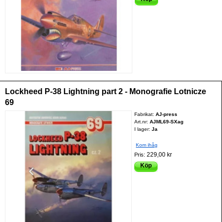
Lockheed P-38 Lightning part 2 - Monografie Lotnicze
69
Fabrikat:
AJ-press
Art.nr:
AJML69-SXag
I lager:
Ja
Kom ihåg
229,00 kr
Pris:
Köp