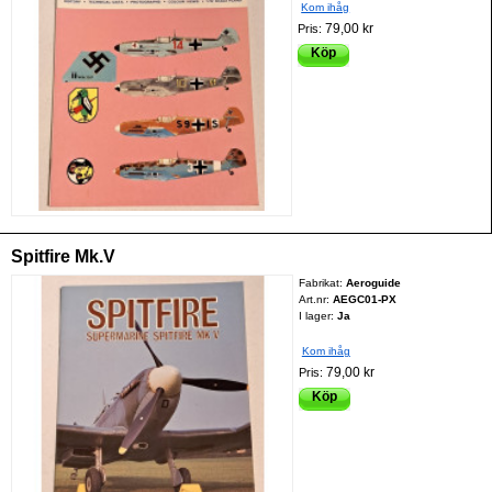
Kom ihåg
79,00 kr
Pris:
Köp
Spitfire Mk.V
Fabrikat:
Aeroguide
Art.nr:
AEGC01-PX
I lager:
Ja
Kom ihåg
79,00 kr
Pris:
Köp