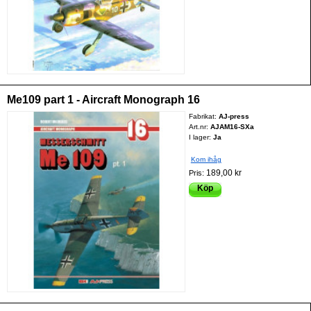
Me109 part 1 - Aircraft Monograph 16
Fabrikat:
AJ-press
Art.nr:
AJAM16-SXa
I lager:
Ja
Kom ihåg
189,00 kr
Pris:
Köp