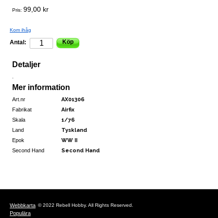
99,00 kr
Pris:
Kom ihåg
Köp
Antal:
Detaljer
.
Mer information
Art.nr
AX01306
Fabrikat
Airfix
Skala
1/76
Land
Tyskland
Epok
WW II
Second Hand
Second Hand
Webbkarta
© 2022 Rebell Hobby. All Rights Reserved.
Populära