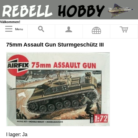
Välkommen!
Menu
75mm Assault Gun Sturmgeschütz III
I lager:
Ja