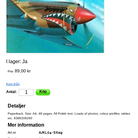
I lager:
Ja
89,00 kr
Pris:
Kom ihåg
Köp
Antal:
Detaljer
Paperback. Size: A4, 48 pages. All Polish text. Loads of photos, colour profiles, tables
etc. 8386208260
Mer information
Art.nr
AJKL04-SXag