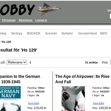
Di
Till kassan
Registrera
Logga in
ning
Verktyg
BÖCKER
Svenskt
Nyheter
Second Hand
INFO
: 'Hs 129'
sultat för 'Hs 129'
a på
Visa
51 artiklar
anion to the German
The Age of Airpower: Its Rise
 1939-1945
And Fall
Fabrikat:
Other
Fabrikat:
Other
Art.nr:
SX2242
Art.nr:
SX2207
I lager:
Ja
I lager:
Ja
Kom ihåg
Kom ihåg
129,00 kr
149,00 k
Pris:
Pris: