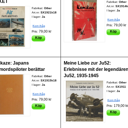
KET
Fabrikat:
Other
Art.nr:
SX1914k
Fabrikat:
Other
I lager:
Ja
Art.nr:
SX1921k18
I lager:
Ja
Kom ihåg
79,00 kr
Pris:
Kom ihåg
79,00 kr
Köp
Pris:
Köp
kaze: Japans
Meine Liebe zur Ju52:
mordspiloter berättar
Erlebnisse mit der legendäre
Ju52, 1935-1945
Fabrikat:
Other
Art.nr:
SX1915k18
Fabrikat:
Other
I lager:
Ja
Art.nr:
SX1911
I lager:
Ja
Kom ihåg
79,00 kr
Pris:
Kom ihåg
Köp
179,00 k
Pris:
Köp