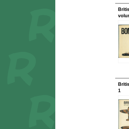
Brit
volu
Brit
1