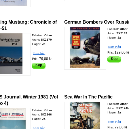
ting Mustang: Chronicle of
German Bombers Over Russi
P-51
Fabrikat:
Other
Art.nr:
SX2167
Fabrikat:
Other
I lager:
Ja
Art.nr:
SX2170
I lager:
Ja
Kom ihåg
129,00 k
Pris:
Kom ihåg
79,00 kr
Köp
Pris:
Köp
 Journal, Winter 1981 (Vol
Sea War In The Pacific
o 4)
Fabrikat:
Other
Art.nr:
SX2124k
Fabrikat:
Other
I lager:
Ja
Art.nr:
SX2166
I lager:
Ja
Kom ihåg
79,00 kr
Pris:
Kom ihåg