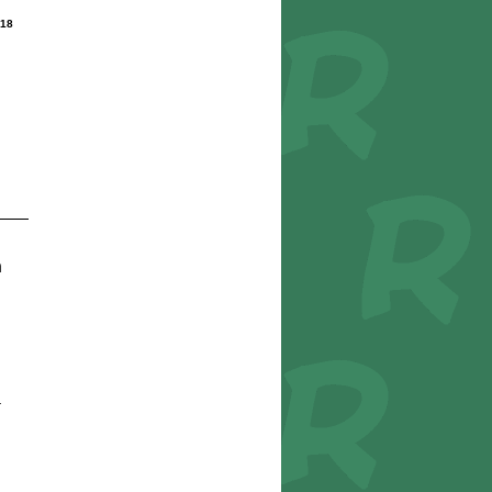
18
n
r