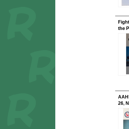
Figh
the 
AAHS
26, N