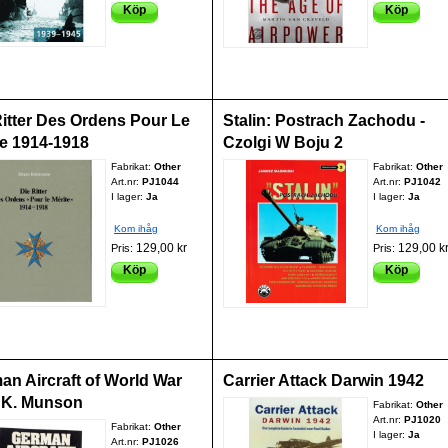
Köp
Köp
Ritter Des Ordens Pour Le
Stalin: Postrach Zachodu -
te 1914-1918
Czolgi W Boju 2
Fabrikat:
Other
Fabrikat:
Other
Art.nr:
PJ1044
Art.nr:
PJ1042
I lager:
Ja
I lager:
Ja
Kom ihåg
Kom ihåg
129,00 kr
129,00 k
Pris:
Pris:
Köp
Köp
an Aircraft of World War
Carrier Attack Darwin 1942
 K. Munson
Fabrikat:
Other
Art.nr:
PJ1020
Fabrikat:
Other
I lager:
Ja
Art.nr:
PJ1026