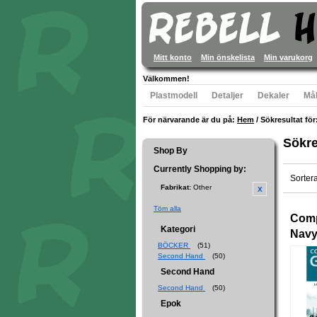
Mitt konto
Min önskelista
Min varukorg
Välkommen!
Plastmodell
Detaljer
Dekaler
Mål
För närvarande är du på:
Hem
/
Sökresultat för
Sökre
Shop By
Currently Shopping by:
Sorter
Fabrikat:
Other
Töm alla
Comp
Kategori
Navy
BÖCKER
(51)
Second Hand
(50)
Second Hand
Second Hand
(50)
Epok