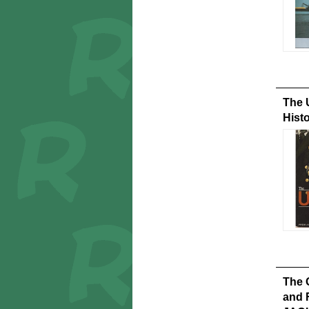
The 
Hist
The 
and 