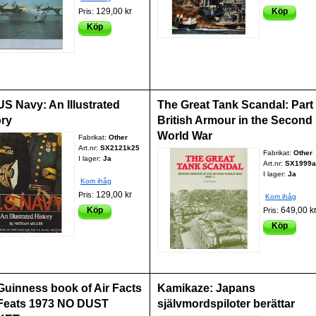
129,00 kr
Köp
Pris:
Köp
US Navy: An Illustrated
The Great Tank Scandal: Part 
ory
British Armour in the Second
World War
Fabrikat:
Other
Art.nr:
SX2121k25
Fabrikat:
Other
I lager:
Ja
Art.nr:
SX1999a
I lager:
Ja
Kom ihåg
129,00 kr
Pris:
Kom ihåg
Köp
649,00 k
Pris:
Köp
Guinness book of Air Facts
Kamikaze: Japans
Feats 1973 NO DUST
självmordspiloter berättar