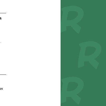
a
r
25