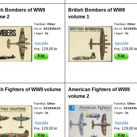
ish Bombers of WWII
British Bombers of WWII
me 2
volume 1
Fabrikat:
Other
Fabrikat:
Other
Art.nr:
SX1836k15
Art.nr:
SX1835k
I lager:
Ja
I lager:
Ja
Kom ihåg
Kom ihåg
129,00 kr
129,00 k
Pris:
Pris:
Köp
Köp
ish Fighters of WWII volume
American Fighters of WWII
volume 2
Fabrikat:
Other
Fabrikat:
Other
Art.nr:
SX1834k15
Art.nr:
SX1833k
I lager:
Ja
I lager:
Ja
Kom ihåg
Kom ihåg
129,00 kr
129,00 k
Pris:
Pris:
Köp
Köp