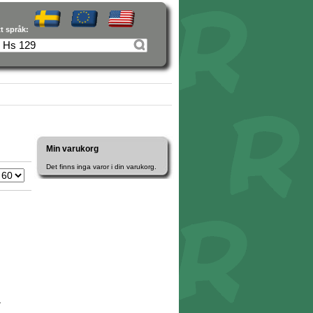
tt språk:
Min varukorg
Det finns inga varor i din varukorg.
r