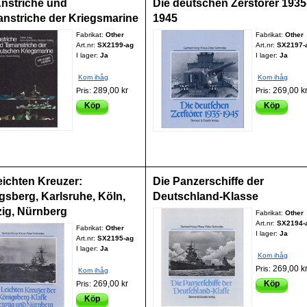
Anstriche und
Die deutschen Zerstörer 1935
anstriche der Kriegsmarine
1945
Fabrikat:
Other
Fabrikat:
Other
Art.nr:
SX2199-ag
Art.nr:
SX2197-
I lager:
Ja
I lager:
Ja
Kom ihåg
Kom ihåg
289,00 kr
269,00 k
Pris:
Pris:
Köp
Köp
eichten Kreuzer:
Die Panzerschiffe der
gsberg, Karlsruhe, Köln,
Deutschland-Klasse
ig, Nürnberg
Fabrikat:
Other
Art.nr:
SX2194-
Fabrikat:
Other
I lager:
Ja
Art.nr:
SX2195-ag
I lager:
Ja
Kom ihåg
269,00 k
Pris:
Kom ihåg
269,00 kr
Köp
Pris:
Köp