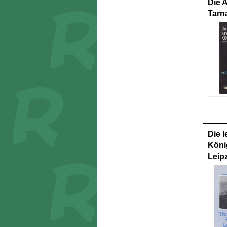
Die 
Tarn
Die l
Köni
Leipz