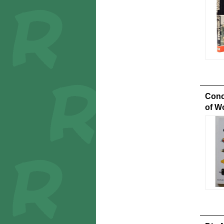
Conci
of Wo