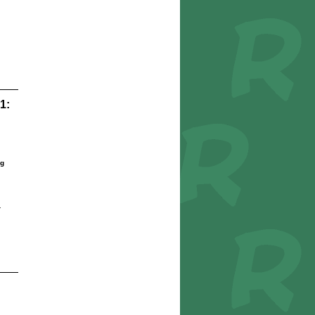
1:
g
r