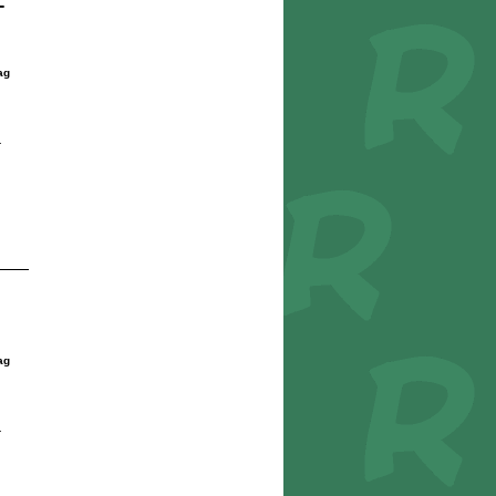
-
ag
r
ag
r