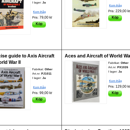
I lager:
Ja
Kom ihåg
229,00 k
Pris:
Kom ihåg
79,00 kr
Köp
Pris:
Köp
se guide to Axis Aircraft
Aces and Aircraft of World Wa
rld War II
Fabrikat:
Other
Art.nr:
PX1026
Fabrikat:
Other
I lager:
Ja
Art.nr:
PJ1011
I lager:
Ja
Kom ihåg
129,00 k
Pris:
Kom ihåg
99,00 kr
Köp
Pris:
Köp