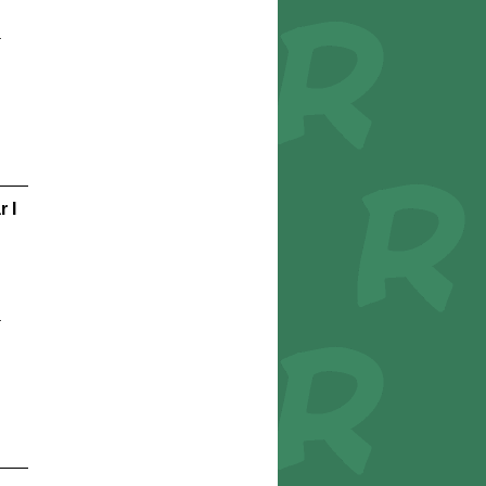
r
r I
r