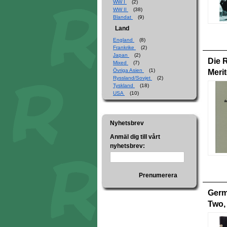
WW I
(2)
WW II
(38)
Blandat
(9)
Land
England
(8)
Frankrike
(2)
Japan
(2)
Die 
Mixed
(7)
Övriga Asien
(1)
Meri
Ryssland/Sovjet
(2)
Tyskland
(18)
USA
(10)
Nyhetsbrev
Anmäl dig till vårt
nyhetsbrev:
Prenumerera
Germ
Two,