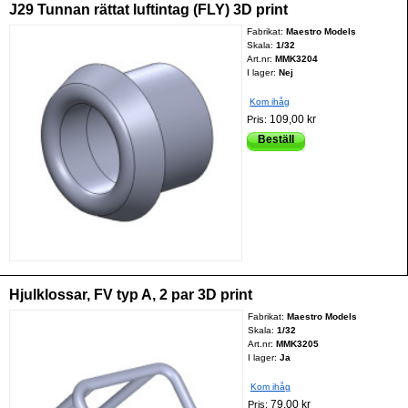
J29 Tunnan rättat luftintag (FLY) 3D print
Fabrikat:
Maestro Models
Skala:
1/32
Art.nr:
MMK3204
I lager:
Nej
Kom ihåg
109,00 kr
Pris:
Beställ
Hjulklossar, FV typ A, 2 par 3D print
Fabrikat:
Maestro Models
Skala:
1/32
Art.nr:
MMK3205
I lager:
Ja
Kom ihåg
79,00 kr
Pris: