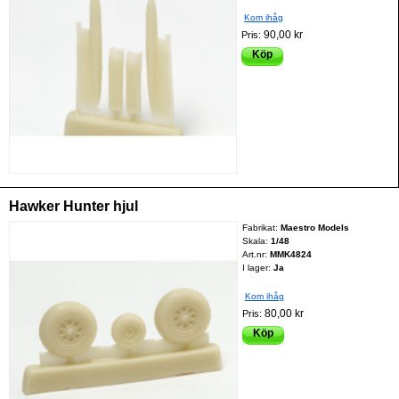
Kom ihåg
90,00 kr
Pris:
Köp
Hawker Hunter hjul
Fabrikat:
Maestro Models
Skala:
1/48
Art.nr:
MMK4824
I lager:
Ja
Kom ihåg
80,00 kr
Pris:
Köp