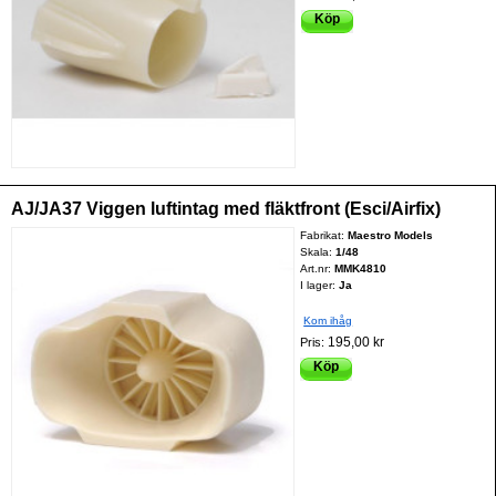
Köp
AJ/JA37 Viggen luftintag med fläktfront (Esci/Airfix)
Fabrikat:
Maestro Models
Skala:
1/48
Art.nr:
MMK4810
I lager:
Ja
Kom ihåg
195,00 kr
Pris:
Köp