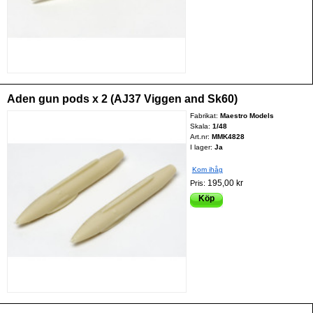
Aden gun pods x 2 (AJ37 Viggen and Sk60)
Fabrikat:
Maestro Models
Skala:
1/48
Art.nr:
MMK4828
I lager:
Ja
Kom ihåg
195,00 kr
Pris:
Köp