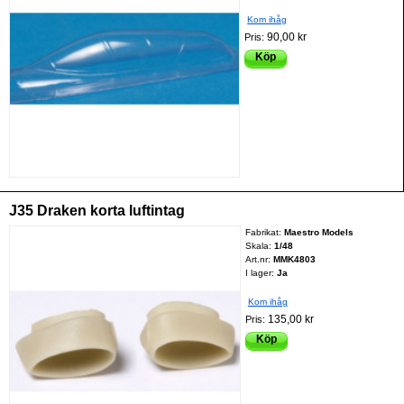
Kom ihåg
90,00 kr
Pris:
Köp
J35 Draken korta luftintag
Fabrikat:
Maestro Models
Skala:
1/48
Art.nr:
MMK4803
I lager:
Ja
Kom ihåg
135,00 kr
Pris:
Köp