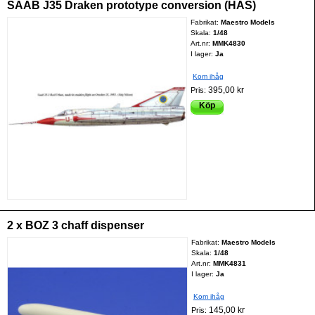
SAAB J35 Draken prototype conversion (HAS)
Fabrikat:
Maestro Models
Skala:
1/48
Art.nr:
MMK4830
I lager:
Ja
Kom ihåg
395,00 kr
Pris:
Köp
2 x BOZ 3 chaff dispenser
Fabrikat:
Maestro Models
Skala:
1/48
Art.nr:
MMK4831
I lager:
Ja
Kom ihåg
145,00 kr
Pris: