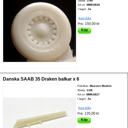
Skala:
1/48
Art.nr:
MMK4826
I lager:
Ja
Kom ihåg
150,00 kr
Pris:
Köp
Danska SAAB 35 Draken balkar x 6
Fabrikat:
Maestro Models
Skala:
1/48
Art.nr:
MMK4827
I lager:
Ja
Kom ihåg
135,00 kr
Pris:
Köp