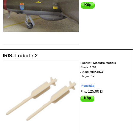
Köp
IRIS-T robot x 2
Fabrikat:
Maestro Models
Skala:
1/48
Art.nr:
MMK4819
I lager:
Ja
Kom ihåg
125,00 kr
Pris:
Köp