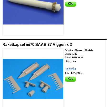
Köp
Raketkapsel m/70 SAAB 37 Viggen x 2
Fabrikat:
Maestro Models
Skala:
1/48
Art.nr:
MMK4832
I lager:
Ja
Kom ihåg
165,00 kr
Pris:
Köp