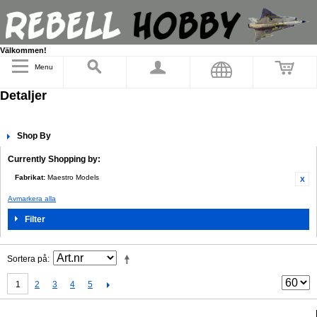
Välkommen!
Menu
Detaljer
Shop By
Currently Shopping by:
Fabrikat:
Maestro Models
Avmarkera alla
Filter
Sortera på
1
2
3
4
5