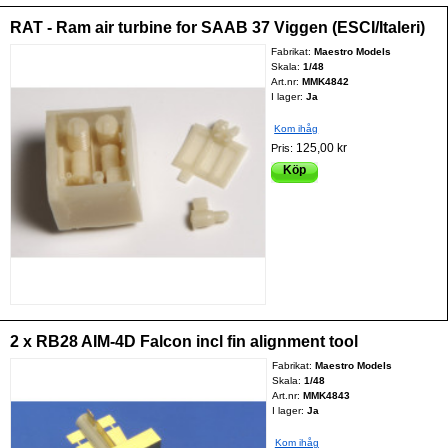
RAT - Ram air turbine for SAAB 37 Viggen (ESCI/Italeri)
Fabrikat:
Maestro Models
Skala:
1/48
Art.nr:
MMK4842
I lager:
Ja
Kom ihåg
125,00 kr
Pris:
Köp
2 x RB28 AIM-4D Falcon incl fin alignment tool
Fabrikat:
Maestro Models
Skala:
1/48
Art.nr:
MMK4843
I lager:
Ja
Kom ihåg