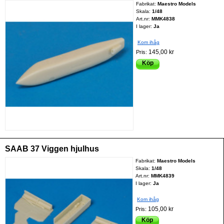
Fabrikat:
Maestro Models
Skala:
1/48
Art.nr:
MMK4838
I lager:
Ja
Kom ihåg
145,00 kr
Pris:
Köp
SAAB 37 Viggen hjulhus
Fabrikat:
Maestro Models
Skala:
1/48
Art.nr:
MMK4839
I lager:
Ja
Kom ihåg
105,00 kr
Pris:
Köp