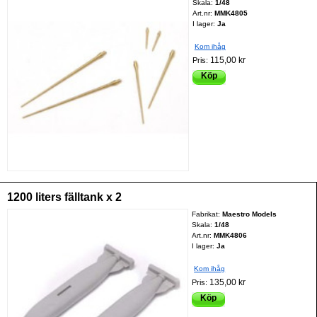
Skala:
1/48
Art.nr:
MMK4805
I lager:
Ja
Kom ihåg
115,00 kr
Pris:
Köp
1200 liters fälltank x 2
Fabrikat:
Maestro Models
Skala:
1/48
Art.nr:
MMK4806
I lager:
Ja
Kom ihåg
135,00 kr
Pris:
Köp