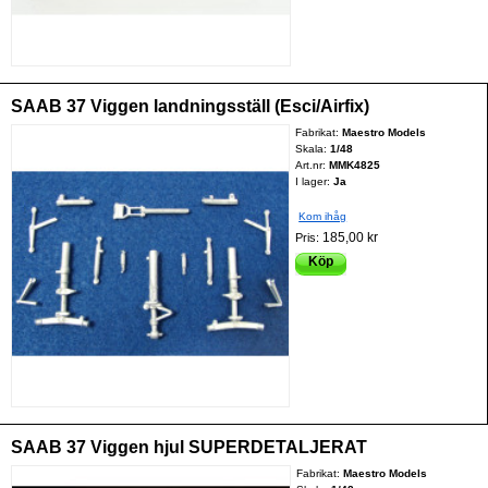
SAAB 37 Viggen landningsställ (Esci/Airfix)
Fabrikat:
Maestro Models
Skala:
1/48
Art.nr:
MMK4825
I lager:
Ja
Kom ihåg
185,00 kr
Pris:
Köp
SAAB 37 Viggen hjul SUPERDETALJERAT
Fabrikat:
Maestro Models