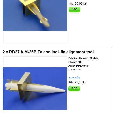
95,00 kr
Pris:
Köp
2 x RB27 AIM-26B Falcon incl. fin alignment tool
Fabrikat:
Maestro Models
Skala:
1/48
Art.nr:
MMK4844
I lager:
Ja
Kom ihåg
95,00 kr
Pris:
Köp