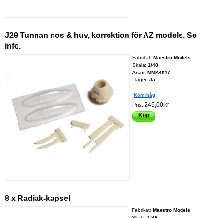
J29 Tunnan nos & huv, korrektion för AZ models. Se
info.
Fabrikat:
Maestro Models
Skala:
1/48
Art.nr:
MMK4847
I lager:
Ja
Kom ihåg
245,00 kr
Pris:
Köp
8 x Radiak-kapsel
Fabrikat:
Maestro Models
Skala:
1/48