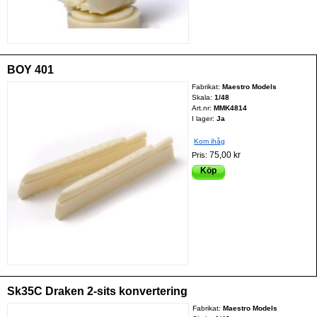
BOY 401
Fabrikat:
Maestro Models
Skala:
1/48
Art.nr:
MMK4814
I lager:
Ja
Kom ihåg
75,00 kr
Pris:
Köp
Sk35C Draken 2-sits konvertering
Fabrikat:
Maestro Models