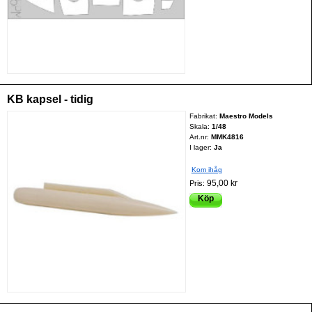
KB kapsel - tidig
Fabrikat:
Maestro Models
Skala:
1/48
Art.nr:
MMK4816
I lager:
Ja
Kom ihåg
95,00 kr
Pris:
Köp