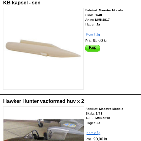
KB kapsel - sen
Fabrikat:
Maestro Models
Skala:
1/48
Art.nr:
MMK4817
I lager:
Ja
Kom ihåg
95,00 kr
Pris:
Köp
Hawker Hunter vacformad huv x 2
Fabrikat:
Maestro Models
Skala:
1/48
Art.nr:
MMK4818
I lager:
Ja
Kom ihåg
90,00 kr
Pris: