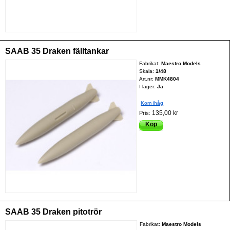
SAAB 35 Draken fälltankar
Fabrikat:
Maestro Models
Skala:
1/48
Art.nr:
MMK4804
I lager:
Ja
Kom ihåg
135,00 kr
Pris:
Köp
SAAB 35 Draken pitotrör
Fabrikat:
Maestro Models