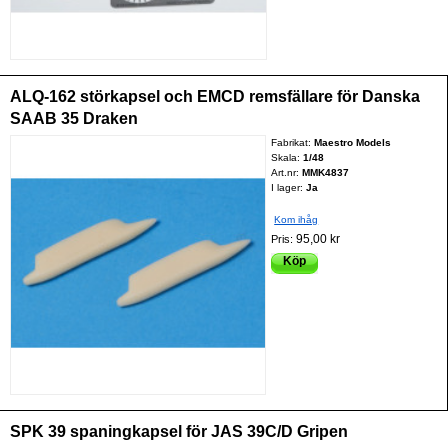
ALQ-162 störkapsel och EMCD remsfällare för Danska
SAAB 35 Draken
Fabrikat:
Maestro Models
Skala:
1/48
Art.nr:
MMK4837
I lager:
Ja
Kom ihåg
95,00 kr
Pris:
Köp
SPK 39 spaningkapsel för JAS 39C/D Gripen