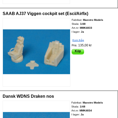
SAAB AJ37 Viggen cockpit set (Esci/Airfix)
Fabrikat:
Maestro Models
Skala:
1/48
Art.nr:
MMK4833
I lager:
Ja
Kom ihåg
135,00 kr
Pris:
Köp
Dansk WDNS Draken nos
Fabrikat:
Maestro Models
Skala:
1/48
Art.nr:
MMK4834
I lager:
Ja