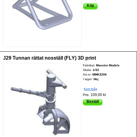
Köp
J29 Tunnan rättat nosställ (FLY) 3D print
Fabrikat:
Maestro Models
Skala:
1/32
Art.nr:
MMK3206
I lager:
Nej
Kom ihåg
109,00 kr
Pris:
Beställ