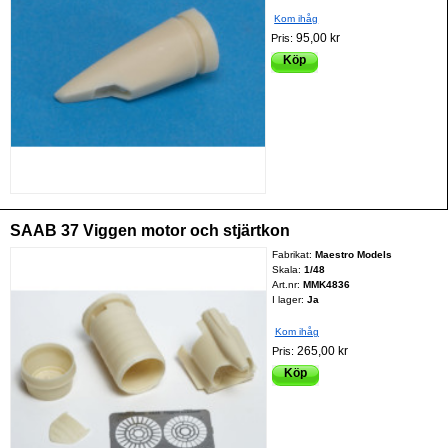
Kom ihåg
95,00 kr
Pris:
Köp
SAAB 37 Viggen motor och stjärtkon
Fabrikat:
Maestro Models
Skala:
1/48
Art.nr:
MMK4836
I lager:
Ja
Kom ihåg
265,00 kr
Pris:
Köp