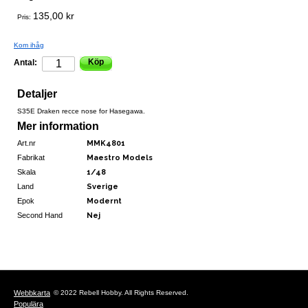
135,00 kr
Pris:
Kom ihåg
Köp
Antal:
Detaljer
S35E Draken recce nose for Hasegawa.
Mer information
Art.nr
MMK4801
Fabrikat
Maestro Models
Skala
1/48
Land
Sverige
Epok
Modernt
Second Hand
Nej
Webbkarta
© 2022 Rebell Hobby. All Rights Reserved.
Populära