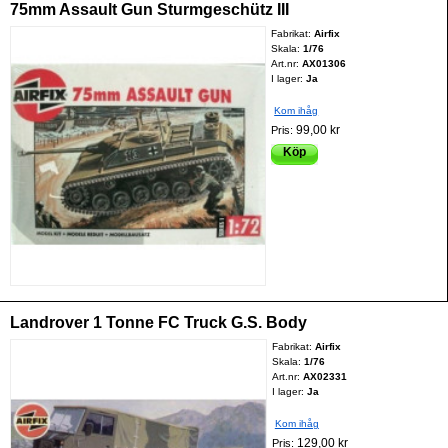
75mm Assault Gun Sturmgeschütz III
Fabrikat:
Airfix
Skala:
1/76
Art.nr:
AX01306
I lager:
Ja
Kom ihåg
99,00 kr
Pris:
Köp
Landrover 1 Tonne FC Truck G.S. Body
Fabrikat:
Airfix
Skala:
1/76
Art.nr:
AX02331
I lager:
Ja
Kom ihåg
129,00 kr
Pris: