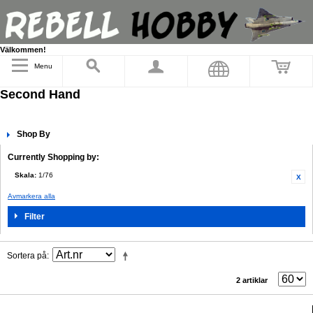
Välkommen!
Menu
Second Hand
Shop By
Currently Shopping by:
Skala:
1/76
Avmarkera alla
Filter
Sortera på
2 artiklar