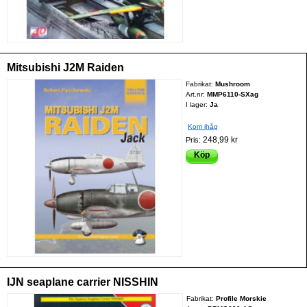
Mitsubishi J2M Raiden
Fabrikat:
Mushroom
Art.nr:
MMP6110-SXag
I lager:
Ja
Kom ihåg
248,99 kr
Pris:
Köp
IJN seaplane carrier NISSHIN
Fabrikat:
Profile Morskie