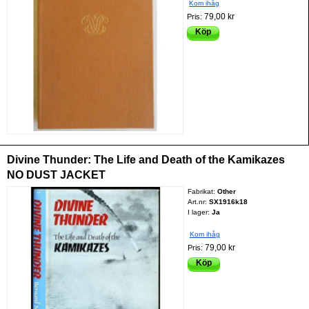
Kom ihåg
79,00 kr
Pris:
Köp
Divine Thunder: The Life and Death of the Kamikazes
NO DUST JACKET
Fabrikat:
Other
Art.nr:
SX1916k18
I lager:
Ja
Kom ihåg
79,00 kr
Pris:
Köp