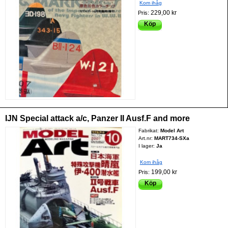
Kom ihåg
229,00 kr
Pris:
Köp
IJN Special attack a/c, Panzer II Ausf.F and more
Fabrikat:
Model Art
Art.nr:
MART734-SXa
I lager:
Ja
Kom ihåg
199,00 kr
Pris:
Köp