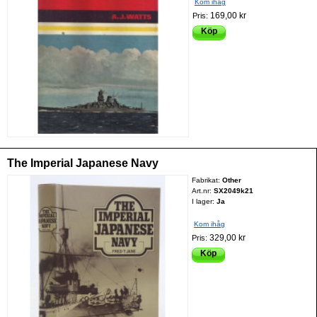
Kom ihåg
169,00 kr
Pris:
Köp
The Imperial Japanese Navy
Fabrikat:
Other
Art.nr:
SX2049k21
I lager:
Ja
Kom ihåg
329,00 kr
Pris:
Köp