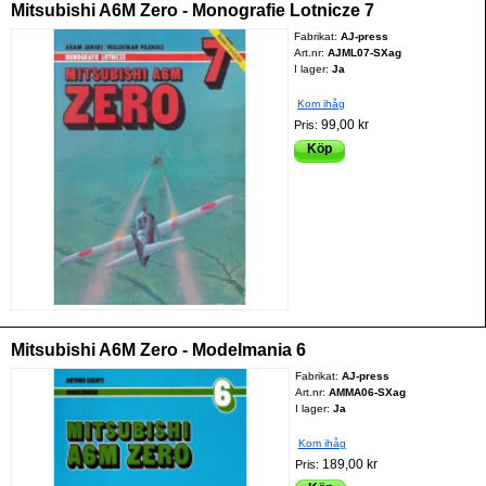
Mitsubishi A6M Zero - Monografie Lotnicze 7
Fabrikat:
AJ-press
Art.nr:
AJML07-SXag
I lager:
Ja
Kom ihåg
99,00 kr
Pris:
Köp
Mitsubishi A6M Zero - Modelmania 6
Fabrikat:
AJ-press
Art.nr:
AMMA06-SXag
I lager:
Ja
Kom ihåg
189,00 kr
Pris: