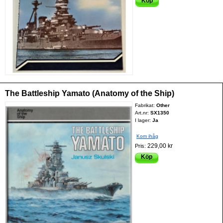
Köp
The Battleship Yamato (Anatomy of the Ship)
Fabrikat:
Other
Art.nr:
SX1350
I lager:
Ja
Kom ihåg
229,00 kr
Pris:
Köp