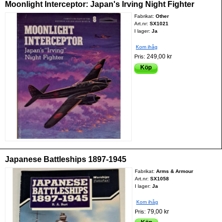
Moonlight Interceptor: Japan's Irving Night Fighter
Fabrikat:
Other
Art.nr:
SX1021
I lager:
Ja
Kom ihåg
249,00 kr
Pris:
Köp
Japanese Battleships 1897-1945
Fabrikat:
Arms & Armour
Art.nr:
SX1058
I lager:
Ja
Kom ihåg
79,00 kr
Pris: