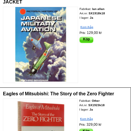
JACKET
Fabrikat:
Ian allan
Art.nr:
SX1918k18
I lager:
Ja
Kom ihåg
129,00 kr
Pris:
Köp
Eagles of Mitsubishi: The Story of the Zero Fighter
Fabrikat:
Other
Art.nr:
SX1923k18
I lager:
Ja
Kom ihåg
329,00 kr
Pris:
Köp