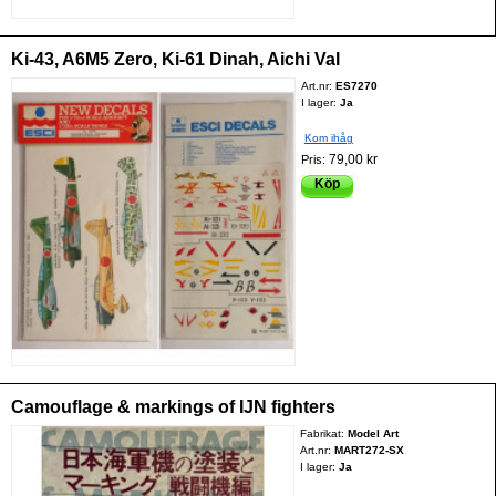
Ki-43, A6M5 Zero, Ki-61 Dinah, Aichi Val
Art.nr:
ES7270
I lager:
Ja
Kom ihåg
79,00 kr
Pris:
Köp
Camouflage & markings of IJN fighters
Fabrikat:
Model Art
Art.nr:
MART272-SX
I lager:
Ja