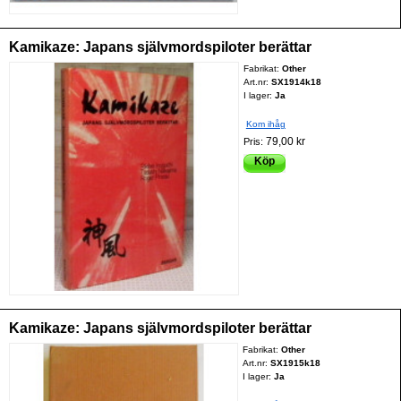
Kamikaze: Japans självmordspiloter berättar
Fabrikat:
Other
Art.nr:
SX1914k18
I lager:
Ja
Kom ihåg
79,00 kr
Pris:
Köp
Kamikaze: Japans självmordspiloter berättar
Fabrikat:
Other
Art.nr:
SX1915k18
I lager:
Ja