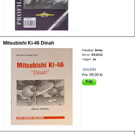
Mitsubishi Ki-46 Dinah
Fabrikat:
Delta
Art.nr:
SX1012
I lager:
Ja
Kom ihåg
99,00 kr
Pris:
Köp