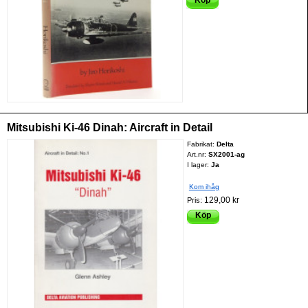
Mitsubishi Ki-46 Dinah: Aircraft in Detail
Fabrikat:
Delta
Art.nr:
SX2001-ag
I lager:
Ja
Kom ihåg
129,00 kr
Pris:
Köp