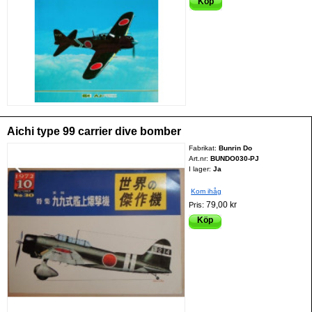
Köp
Aichi type 99 carrier dive bomber
Fabrikat:
Bunrin Do
Art.nr:
BUNDO030-PJ
I lager:
Ja
Kom ihåg
79,00 kr
Pris:
Köp