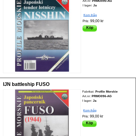
Art.nr:
PRMO090-AG
I lager:
Ja
Kom ihåg
99,00 kr
Pris:
Köp
IJN battleship FUSO
Fabrikat:
Profile Morskie
Art.nr:
PRMO096-AG
I lager:
Ja
Kom ihåg
99,00 kr
Pris:
Köp