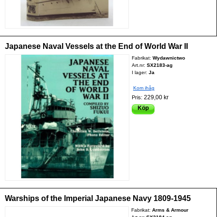
Japanese Naval Vessels at the End of World War II
Fabrikat:
Wydawnictwo
Art.nr:
SX2183-ag
I lager:
Ja
Kom ihåg
229,00 kr
Pris:
Köp
Warships of the Imperial Japanese Navy 1809-1945
Fabrikat:
Arms & Armour