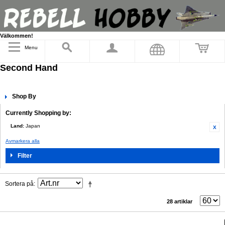
Välkommen!
Menu
Second Hand
Shop By
Currently Shopping by:
Land:
Japan
Avmarkera alla
Filter
Sortera på
28 artiklar