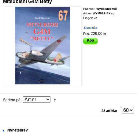
Mitsubishi G4M Betty
Fabrikat:
Wydawnictwo
Art.nr:
WYM067-SXag
I lager:
Ja
Kom ihåg
229,00 kr
Pris:
Köp
Sortera på
28 artiklar
Nyhetsbrev