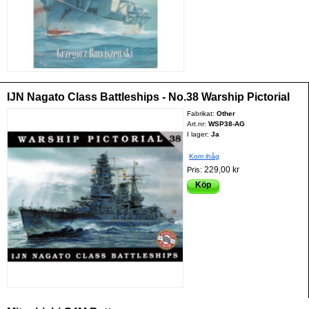
IJN Nagato Class Battleships - No.38 Warship Pictorial
Fabrikat:
Other
Art.nr:
WSP38-AG
I lager:
Ja
Kom ihåg
229,00 kr
Pris:
Köp