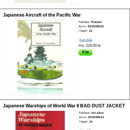
Japanese Aircraft of the Pacific War
Fabrikat:
Putnam
Art.nr:
SX2038k22
I lager:
Ja
Kom ihåg
229,00 kr
Pris:
Köp
Japanese Warships of World War II BAD DUST JACKET
Fabrikat:
Ian allan
Art.nr:
SX2048k21
I lager:
Ja