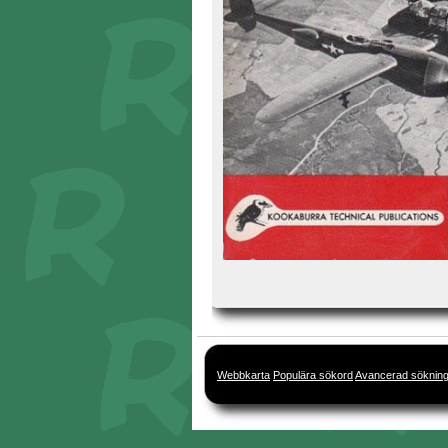
Webbkarta
Populära sökord
Avancerad söknin