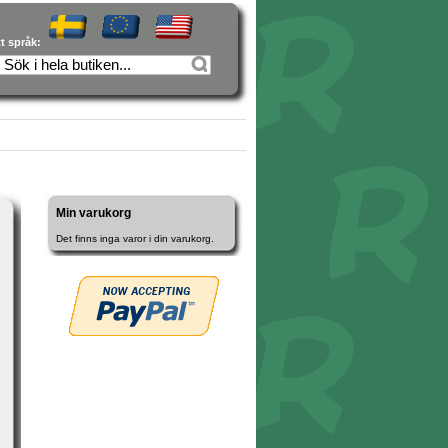
tt språk:
Min varukorg
Det finns inga varor i din varukorg.