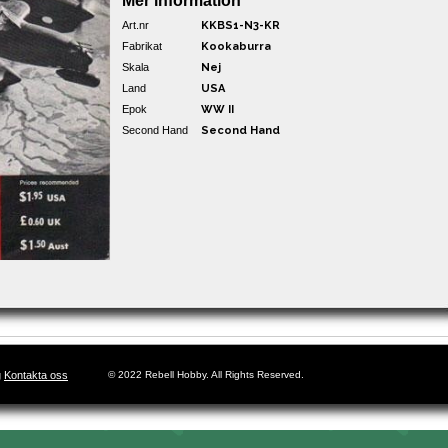
Mer information
Art.nr
KKBS1-N3-KR
Fabrikat
Kookaburra
Skala
Nej
Land
USA
Epok
WW II
Second Hand
Second Hand
g
Kontakta oss
© 2022 Rebell Hobby. All Rights Reserved.