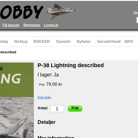
Di
Till kassan
Registrera
Logga in
ning
Verktyg
BÖCKER
Svenskt
Nyheter
Second Hand
INFO
 described
P-38 Lightning described
I lager:
Ja
79,00 kr
Pris:
Kom ihåg
Köp
Antal:
Detaljer
.