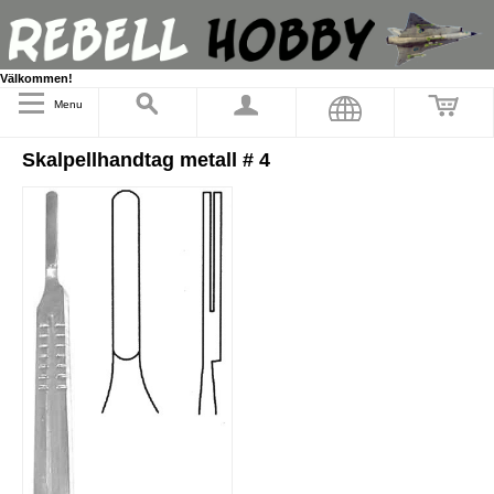
Välkommen!
Menu
Skalpellhandtag metall # 4