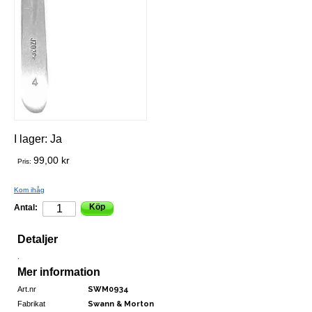
I lager:
Ja
99,00 kr
Pris:
Kom ihåg
Köp
Antal:
Detaljer
.
Mer information
Art.nr
SWM0934
Fabrikat
Swann & Morton