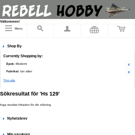
Välkommen!
Menu
Shop By
Currently Shopping by:
Epok:
Modernt
Fabrikat:
Ian allan
Töm alla
Sökresultat för 'Hs 129'
Inga resultat hittades för din sökning.
Nyhetsbrev
Min varukorg