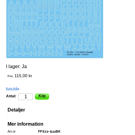
I lager:
Ja
115,00 kr
Pris:
Kom ihåg
Köp
Antal:
Detaljer
.
Mer information
Art.nr
FPS72-922BK