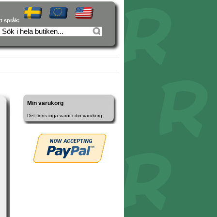
tt språk:
Min varukorg
Det finns inga varor i din varukorg.