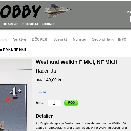
Di
Till kassan
Registrera
Logga in
ning
Verktyg
BÖCKER
Svenskt
Nyheter
Second Hand
INFO
 F Mk.I, NF Mk.II
Westland Welkin F Mk.I, NF Mk.II
I lager:
Ja
149,00 kr
Pris:
Kom ihåg
Köp
Antal:
Detaljer
An English-language "walkaround" book devoted to the Welkin. 30
pages of photographs and drawings show the Welkin in action, and