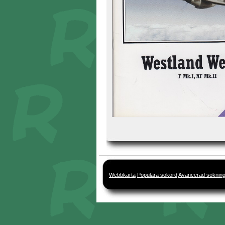
Webbkarta
Populära sökord
Avancerad söknin