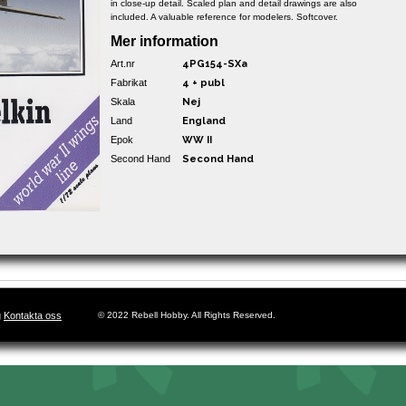
in close-up detail. Scaled plan and detail drawings are also
included. A valuable reference for modelers. Softcover.
Mer information
Art.nr
4PG154-SXa
Fabrikat
4 + publ
Skala
Nej
Land
England
Epok
WW II
Second Hand
Second Hand
g
Kontakta oss
© 2022 Rebell Hobby. All Rights Reserved.