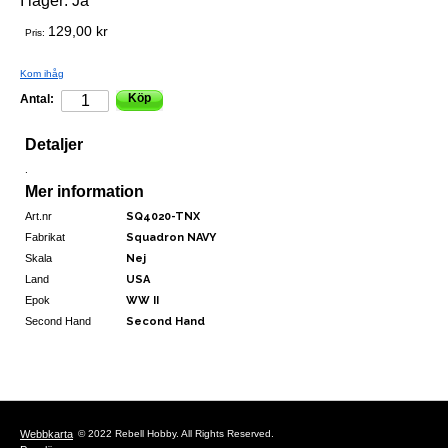
I lager:
Ja
129,00 kr
Pris:
Kom ihåg
Köp
Antal:
Detaljer
.
Mer information
Art.nr
SQ4020-TNX
Fabrikat
Squadron NAVY
Skala
Nej
Land
USA
Epok
WW II
Second Hand
Second Hand
Webbkarta
© 2022 Rebell Hobby. All Rights Reserved.