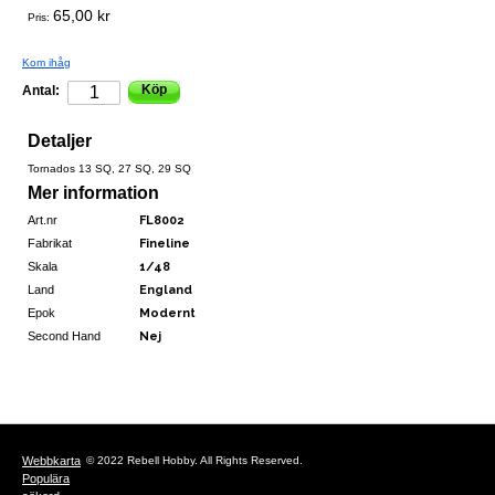
65,00 kr
Pris:
Kom ihåg
Köp
Antal:
Detaljer
Tornados 13 SQ, 27 SQ, 29 SQ
Mer information
Art.nr
FL8002
Fabrikat
Fineline
Skala
1/48
Land
England
Epok
Modernt
Second Hand
Nej
Webbkarta
© 2022 Rebell Hobby. All Rights Reserved.
Populära