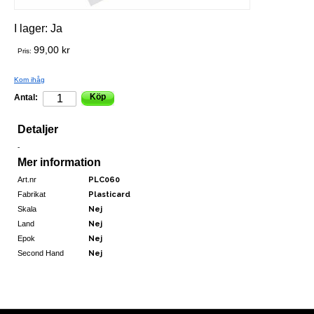
I lager:
Ja
99,00 kr
Pris:
Kom ihåg
Köp
Antal:
Detaljer
-
Mer information
Art.nr
PLC060
Fabrikat
Plasticard
Skala
Nej
Land
Nej
Epok
Nej
Second Hand
Nej