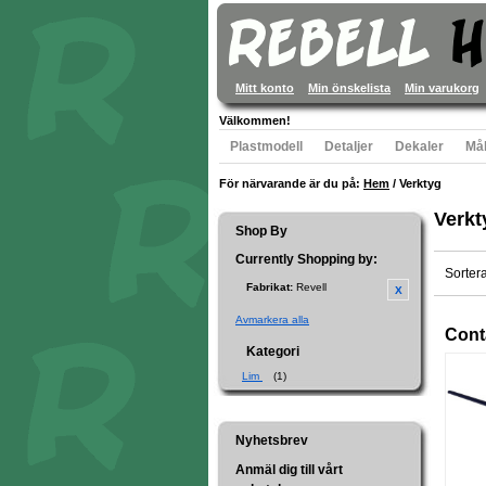
Mitt konto
Min önskelista
Min varukorg
Välkommen!
Plastmodell
Detaljer
Dekaler
Mål
För närvarande är du på:
Hem
/
Verktyg
Verkt
Shop By
Currently Shopping by:
Sorter
Fabrikat:
Revell
Avmarkera alla
Conta
Kategori
Lim
(1)
Nyhetsbrev
Anmäl dig till vårt