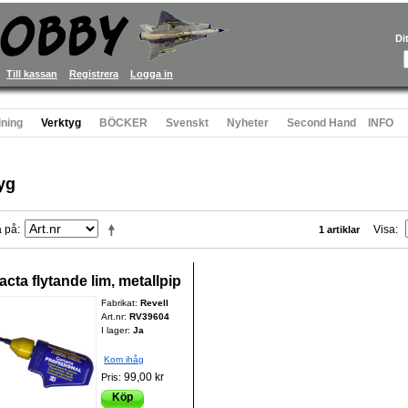
Di
Till kassan
Registrera
Logga in
ning
Verktyg
BÖCKER
Svenskt
Nyheter
Second Hand
INFO
yg
a på
Visa
1 artiklar
cta flytande lim, metallpip
Fabrikat:
Revell
Art.nr:
RV39604
I lager:
Ja
Kom ihåg
99,00 kr
Pris:
Köp