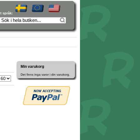
tt språk:
Min varukorg
Det finns inga varor i din varukorg.