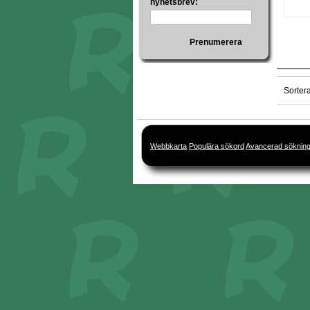
nyhetsbrev:
Prenumerera
Sorter
Webbkarta
Populära sökord
Avancerad söknin