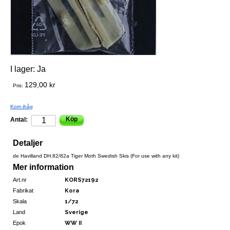
I lager:
Ja
129,00 kr
Pris:
Kom ihåg
Köp
Antal:
Detaljer
de Havilland DH.82/82a Tiger Moth Swedish Skis (For use with any kit)
Mer information
Art.nr
KORS72192
Fabrikat
Kora
Skala
1/72
Land
Sverige
Epok
WW II