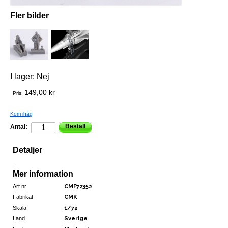
Fler bilder
I lager:
Nej
149,00 kr
Pris:
Kom ihåg
Beställ
Antal:
Detaljer
.
Mer information
Art.nr
CMF72352
Fabrikat
CMK
Skala
1/72
Land
Sverige