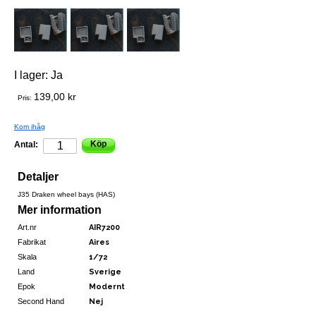
I lager:
Ja
139,00 kr
Pris:
Kom ihåg
Köp
Antal:
Detaljer
J35 Draken wheel bays (HAS)
Mer information
Art.nr
AIR7200
Fabrikat
Aires
Skala
1/72
Land
Sverige
Epok
Modernt
Second Hand
Nej