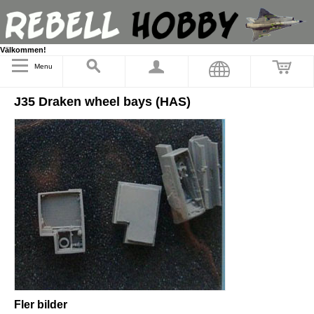
Välkommen!
Menu
J35 Draken wheel bays (HAS)
Fler bilder