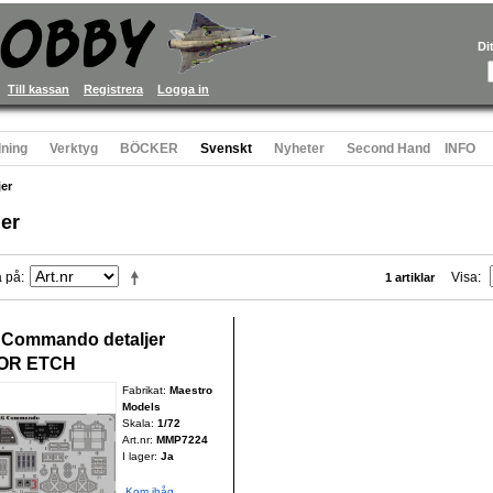
Di
Till kassan
Registrera
Logga in
ning
Verktyg
BÖCKER
Svenskt
Nyheter
Second Hand
INFO
jer
jer
a på
Visa
1 artiklar
 Commando detaljer
OR ETCH
Fabrikat:
Maestro
Models
Skala:
1/72
Art.nr:
MMP7224
I lager:
Ja
Kom ihåg