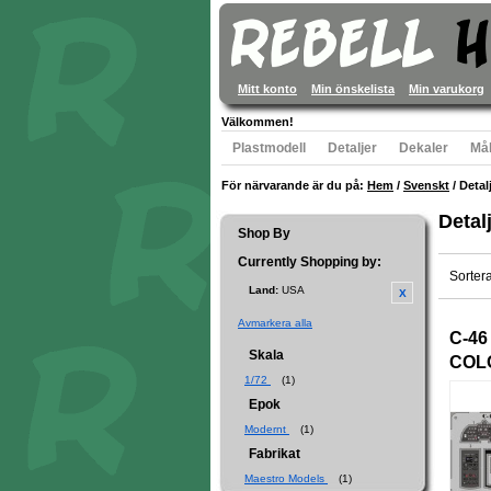
Mitt konto
Min önskelista
Min varukorg
Välkommen!
Plastmodell
Detaljer
Dekaler
Mål
För närvarande är du på:
Hem
/
Svenskt
/
Detal
Detal
Shop By
Currently Shopping by:
Sorter
Land:
USA
Avmarkera alla
C-46
Skala
COL
1/72
(1)
Epok
Modernt
(1)
Fabrikat
Maestro Models
(1)