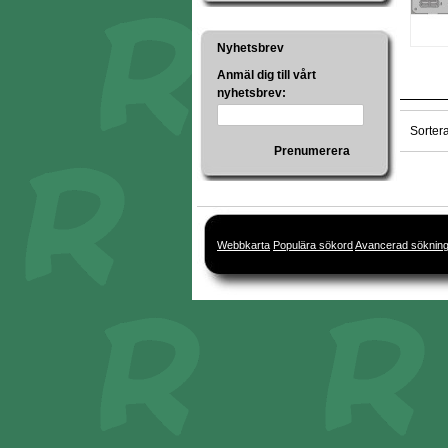
Nyhetsbrev
Anmäl dig till vårt
nyhetsbrev:
Sorter
Prenumerera
Webbkarta
Populära sökord
Avancerad söknin