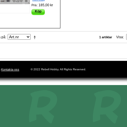
185,00 kr
Pris:
Köp
a på
Visa
1 artiklar
g
Kontakta oss
© 2022 Rebell Hobby. All Rights Reserved.