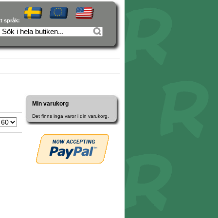
tt språk:
Min varukorg
Det finns inga varor i din varukorg.