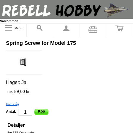
Välkommen!
Menu
Spring Screw for Model 175
I lager:
Ja
59,00 kr
Pris:
Kom ihåg
Köp
Antal:
Detaljer
For 175 Crescendo