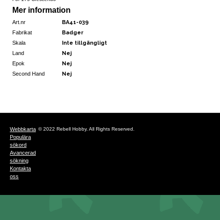
Mer information
Art.nr
BA41-039
Fabrikat
Badger
Skala
Inte tillgängligt
Land
Nej
Epok
Nej
Second Hand
Nej
Webbkarta
© 2022 Rebell Hobby. All Rights Reserved.
Populära
sökord
Avancerad
sökning
Kontakta
oss