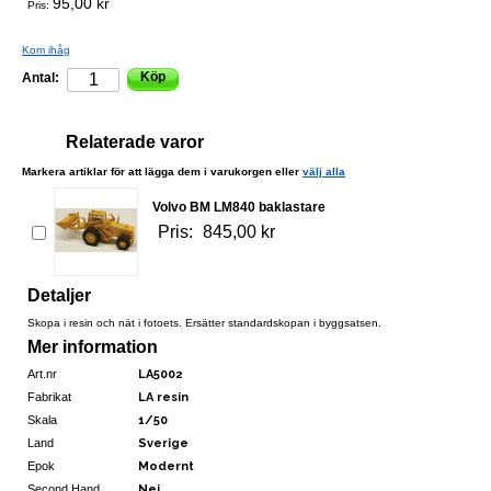
95,00 kr
Pris:
Kom ihåg
Köp
Antal:
Relaterade varor
Markera artiklar för att lägga dem i varukorgen eller
välj alla
Volvo BM LM840 baklastare
Pris:
845,00 kr
Detaljer
Skopa i resin och nät i fotoets. Ersätter standardskopan i byggsatsen.
Mer information
Art.nr
LA5002
Fabrikat
LA resin
Skala
1/50
Land
Sverige
Epok
Modernt
Second Hand
Nej