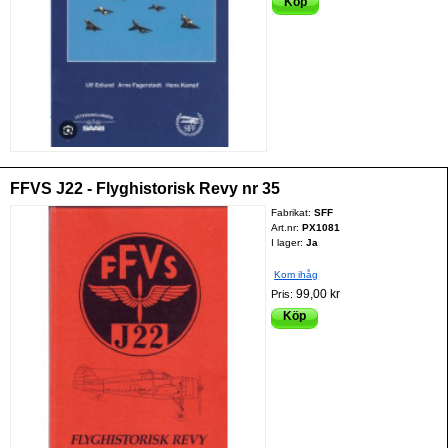
Köp
FFVS J22 - Flyghistorisk Revy nr 35
Fabrikat:
SFF
Art.nr:
PX1081
I lager:
Ja
Kom ihåg
99,00 kr
Pris:
Köp