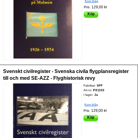
Kom ihåg
129,00 kr
Pris:
Köp
Svenskt civilregister - Svenska civila flygplansregister
till och med SE-AZZ - Flyghistorisk revy
Fabrikat:
SFF
Art.nr:
PX1102
I lager:
Ja
Kom ihåg
129,00 kr
Pris:
Köp