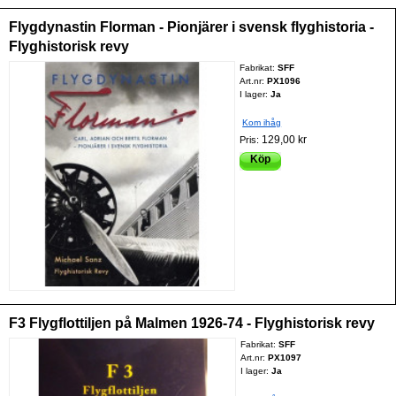
Flygdynastin Florman - Pionjärer i svensk flyghistoria -
Flyghistorisk revy
Fabrikat:
SFF
Art.nr:
PX1096
I lager:
Ja
Kom ihåg
129,00 kr
Pris:
Köp
F3 Flygflottiljen på Malmen 1926-74 - Flyghistorisk revy
Fabrikat:
SFF
Art.nr:
PX1097
I lager:
Ja