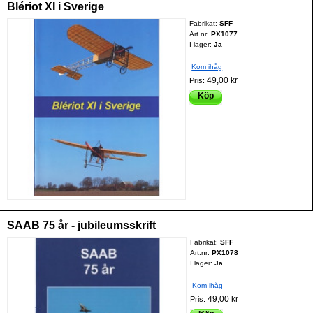
Blériot XI i Sverige
Fabrikat:
SFF
Art.nr:
PX1077
I lager:
Ja
Kom ihåg
49,00 kr
Pris:
Köp
SAAB 75 år - jubileumsskrift
Fabrikat:
SFF
Art.nr:
PX1078
I lager:
Ja
Kom ihåg
49,00 kr
Pris: