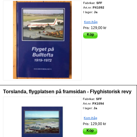
Fabrikat:
SFF
Art.nr:
PX1092
I lager:
Ja
Kom ihåg
129,00 kr
Pris:
Köp
Torslanda, flygplatsen på framsidan - Flyghistorisk revy
Fabrikat:
SFF
Art.nr:
PX1094
I lager:
Ja
Kom ihåg
129,00 kr
Pris:
Köp