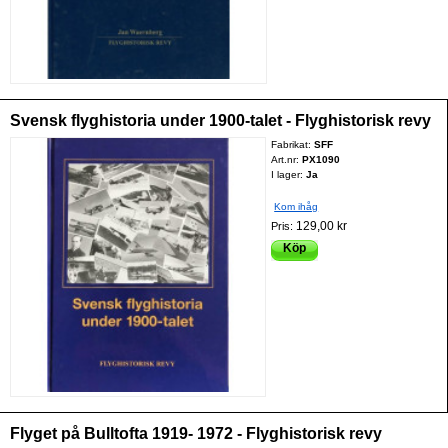
Svensk flyghistoria under 1900-talet - Flyghistorisk revy
Fabrikat:
SFF
Art.nr:
PX1090
I lager:
Ja
Kom ihåg
129,00 kr
Pris:
Köp
Flyget på Bulltofta 1919- 1972 - Flyghistorisk revy