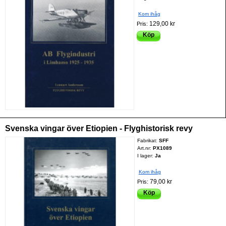
Kom ihåg
129,00 kr
Pris:
Köp
Svenska vingar över Etiopien - Flyghistorisk revy
Fabrikat:
SFF
Art.nr:
PX1089
I lager:
Ja
Kom ihåg
79,00 kr
Pris:
Köp