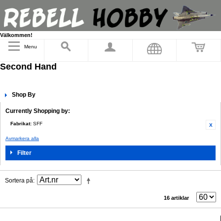
Välkommen!
Menu
Second Hand
Shop By
Currently Shopping by:
Fabrikat:
SFF
Avmarkera alla
Filter
Sortera på
16 artiklar