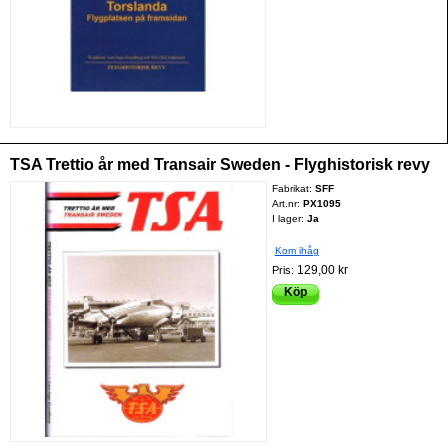
TSA Trettio år med Transair Sweden - Flyghistorisk revy
Fabrikat:
SFF
Art.nr:
PX1095
I lager:
Ja
Kom ihåg
129,00 kr
Pris:
Köp