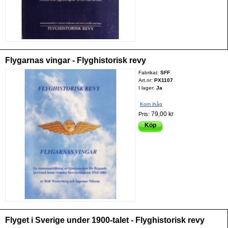
Flygarnas vingar - Flyghistorisk revy
Fabrikat:
SFF
Art.nr:
PX1107
I lager:
Ja
Kom ihåg
79,00 kr
Pris:
Köp
Flyget i Sverige under 1900-talet - Flyghistorisk revy