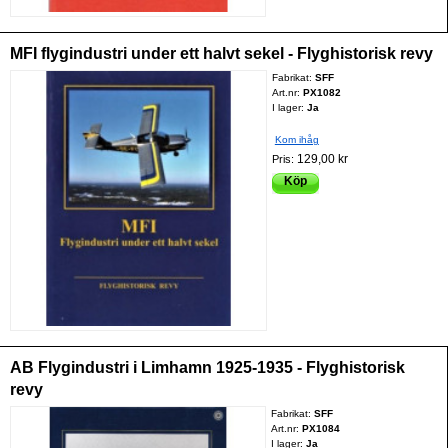
MFI flygindustri under ett halvt sekel - Flyghistorisk revy
Fabrikat:
SFF
Art.nr:
PX1082
I lager:
Ja
Kom ihåg
129,00 kr
Pris:
Köp
AB Flygindustri i Limhamn 1925-1935 - Flyghistorisk
revy
Fabrikat:
SFF
Art.nr:
PX1084
I lager:
Ja