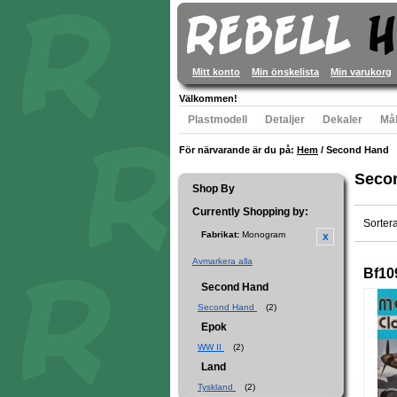
Mitt konto
Min önskelista
Min varukorg
Välkommen!
Plastmodell
Detaljer
Dekaler
Mål
För närvarande är du på:
Hem
/
Second Hand
Seco
Shop By
Currently Shopping by:
Sorter
Fabrikat:
Monogram
Avmarkera alla
Bf10
Second Hand
Second Hand
(2)
Epok
WW II
(2)
Land
Tyskland
(2)