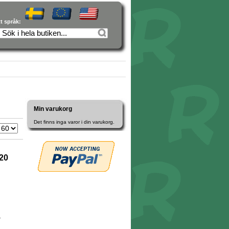
tt språk:
Min varukorg
Det finns inga varor i din varukorg.
20
r