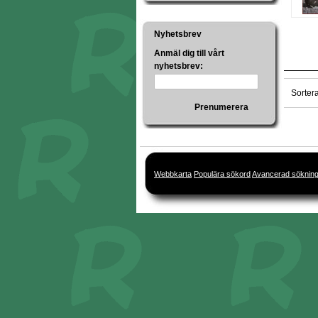
Nyhetsbrev
Anmäl dig till vårt
nyhetsbrev:
Sorter
Prenumerera
Webbkarta
Populära sökord
Avancerad söknin