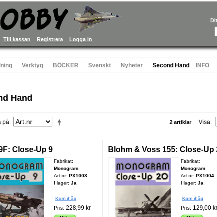
Di
Till kassan
Registrera
Logga in
ning
Verktyg
BÖCKER
Svenskt
Nyheter
Second Hand
INFO
nd Hand
a på
Visa
2 artiklar
9F: Close-Up 9
Blohm & Voss 155: Close-Up 
Fabrikat:
Fabrikat:
Monogram
Monogram
Art.nr:
PX1003
Art.nr:
PX1004
I lager:
Ja
I lager:
Ja
Kom ihåg
Kom ihåg
228,99 kr
129,00 k
Pris:
Pris: