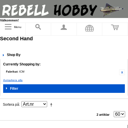
Välkommen!
Menu
Second Hand
Shop By
Currently Shopping by:
Fabrikat:
ICM
Avmarkera alla
Filter
Sortera på
2 artiklar