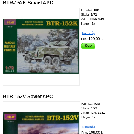
BTR-152K Soviet APC
Fabrikat:
ICM
Skala:
1/72
Art.nr:
ICM72521
I lager:
Ja
Kom ihåg
109,00 kr
Pris:
Köp
BTR-152V Soviet APC
Fabrikat:
ICM
Skala:
1/72
Art.nr:
ICM72531
I lager:
Ja
Kom ihåg
109,00 kr
Pris: