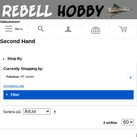
Välkommen!
Menu
Second Hand
Shop By
Currently Shopping by:
Fabrikat:
HT model
Avmarkera alla
Filter
Sortera på
2 artiklar