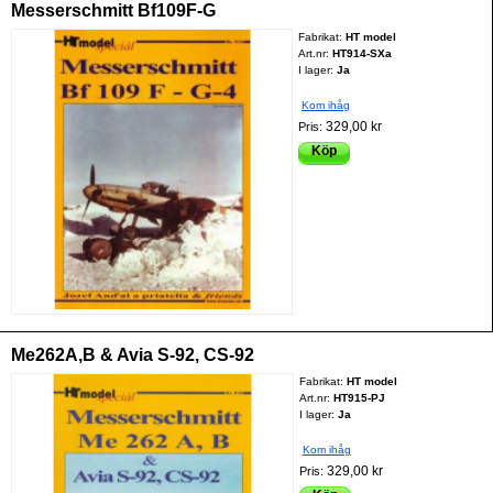
Messerschmitt Bf109F-G
Fabrikat:
HT model
Art.nr:
HT914-SXa
I lager:
Ja
Kom ihåg
329,00 kr
Pris:
Köp
Me262A,B & Avia S-92, CS-92
Fabrikat:
HT model
Art.nr:
HT915-PJ
I lager:
Ja
Kom ihåg
329,00 kr
Pris: