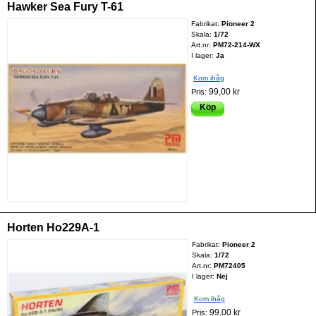
Hawker Sea Fury T-61
Fabrikat:
Pioneer 2
Skala:
1/72
Art.nr:
PM72-214-WX
I lager:
Ja
Kom ihåg
99,00 kr
Pris:
Köp
Horten Ho229A-1
Fabrikat:
Pioneer 2
Skala:
1/72
Art.nr:
PM72405
I lager:
Nej
Kom ihåg
99,00 kr
Pris: