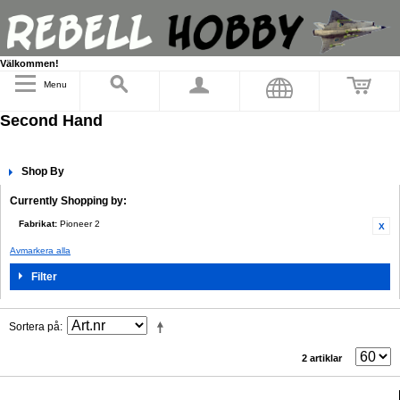
Välkommen!
Menu
Second Hand
Shop By
Currently Shopping by:
Fabrikat:
Pioneer 2
Avmarkera alla
Filter
Sortera på
2 artiklar