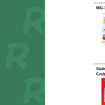
MiG-
Stal
Czol