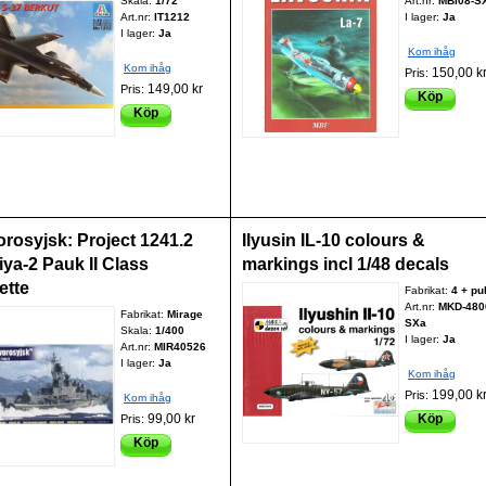
Skala:
1/72
Art.nr:
MBI08-S
Art.nr:
IT1212
I lager:
Ja
I lager:
Ja
Kom ihåg
Kom ihåg
150,00 k
Pris:
149,00 kr
Pris:
Köp
Köp
rosyjsk: Project 1241.2
Ilyusin IL-10 colours &
iya-2 Pauk II Class
markings incl 1/48 decals
ette
Fabrikat:
4 + pu
Art.nr:
MKD-480
Fabrikat:
Mirage
SXa
Skala:
1/400
I lager:
Ja
Art.nr:
MIR40526
I lager:
Ja
Kom ihåg
199,00 k
Pris:
Kom ihåg
99,00 kr
Köp
Pris:
Köp