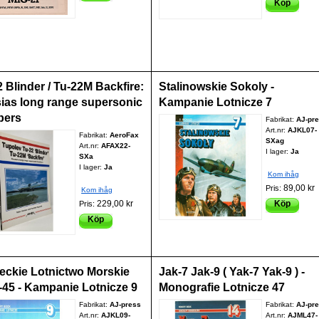
Köp
 Blinder / Tu-22M Backfire:
Stalinowskie Sokoly -
ias long range supersonic
Kampanie Lotnicze 7
bers
Fabrikat:
AJ-pr
Art.nr:
AJKL07-
Fabrikat:
AeroFax
SXag
Art.nr:
AFAX22-
I lager:
Ja
SXa
I lager:
Ja
Kom ihåg
89,00 kr
Pris:
Kom ihåg
229,00 kr
Köp
Pris:
Köp
eckie Lotnictwo Morskie
Jak-7 Jak-9 ( Yak-7 Yak-9 ) -
-45 - Kampanie Lotnicze 9
Monografie Lotnicze 47
Fabrikat:
AJ-press
Fabrikat:
AJ-pr
Art.nr:
AJKL09-
Art.nr:
AJML47-