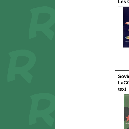
Les 
Sovi
LaGG
text