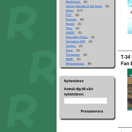
Mushroom
(1)
Osprey Aircraft of the Aces
(1)
Other
(17)
PST
(2)
Putnam
(4)
Revell
(1)
Siga
(1)
SMER
(1)
Speciality Press
(1)
Squadron AIR
(1)
Tamiya
(1)
Toga
(1)
Trumpeter
(2)
T-34
WWP
(1)
Fan E
Wydawnictwo
(6)
Nyhetsbrev
Anmäl dig till vårt
nyhetsbrev:
Prenumerera