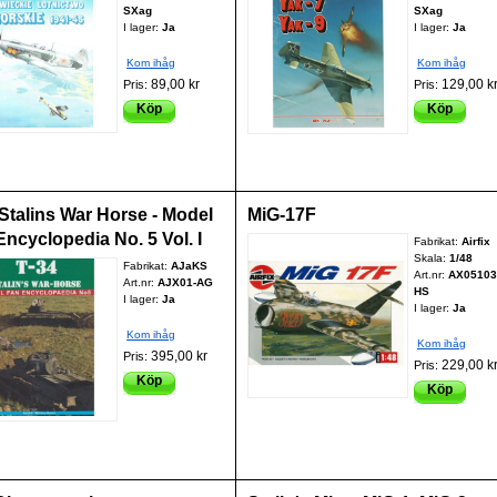
SXag
SXag
I lager:
Ja
I lager:
Ja
Kom ihåg
Kom ihåg
89,00 kr
129,00 k
Pris:
Pris:
Köp
Köp
 Stalins War Horse - Model
MiG-17F
ncyclopedia No. 5 Vol. I
Fabrikat:
Airfix
Skala:
1/48
Fabrikat:
AJaKS
Art.nr:
AX05103
Art.nr:
AJX01-AG
HS
I lager:
Ja
I lager:
Ja
Kom ihåg
Kom ihåg
395,00 kr
Pris:
229,00 k
Pris:
Köp
Köp