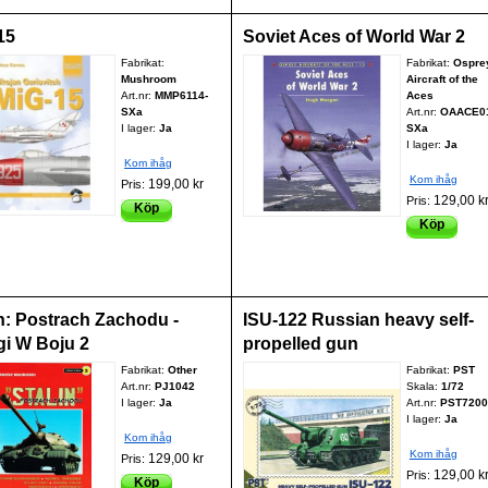
15
Soviet Aces of World War 2
Fabrikat:
Fabrikat:
Ospre
Mushroom
Aircraft of the
Art.nr:
MMP6114-
Aces
SXa
Art.nr:
OAACE0
I lager:
Ja
SXa
I lager:
Ja
Kom ihåg
Kom ihåg
199,00 kr
Pris:
129,00 k
Pris:
Köp
Köp
in: Postrach Zachodu -
ISU-122 Russian heavy self-
gi W Boju 2
propelled gun
Fabrikat:
Other
Fabrikat:
PST
Art.nr:
PJ1042
Skala:
1/72
I lager:
Ja
Art.nr:
PST7200
I lager:
Ja
Kom ihåg
Kom ihåg
129,00 kr
Pris:
129,00 k
Pris:
Köp