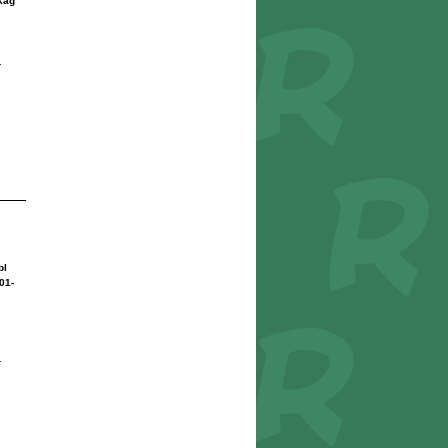
Xag
r
bl
01-
r