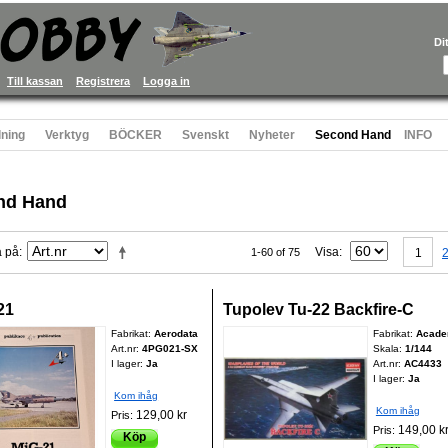
Di
Till kassan
Registrera
Logga in
ning
Verktyg
BÖCKER
Svenskt
Nyheter
Second Hand
INFO
nd Hand
a på
Visa
1-60 of 75
1
21
Tupolev Tu-22 Backfire-C
Fabrikat:
Aerodata
Fabrikat:
Acad
Art.nr:
4PG021-SX
Skala:
1/144
I lager:
Ja
Art.nr:
AC4433
I lager:
Ja
Kom ihåg
Kom ihåg
129,00 kr
Pris:
149,00 k
Pris:
Köp