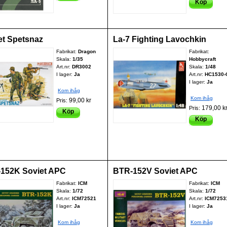
Köp
et Spetsnaz
La-7 Fighting Lavochkin
Fabrikat:
Dragon
Fabrikat:
Skala:
1/35
Hobbycraft
Art.nr:
DR3002
Skala:
1/48
I lager:
Ja
Art.nr:
HC1530-
I lager:
Ja
Kom ihåg
Kom ihåg
99,00 kr
Pris:
179,00 k
Pris:
Köp
Köp
152K Soviet APC
BTR-152V Soviet APC
Fabrikat:
ICM
Fabrikat:
ICM
Skala:
1/72
Skala:
1/72
Art.nr:
ICM72521
Art.nr:
ICM7253
I lager:
Ja
I lager:
Ja
Kom ihåg
Kom ihåg