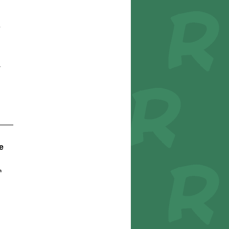
S
J
r
e
n