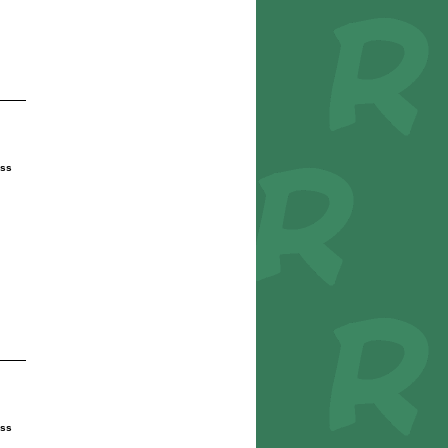
ess
ess