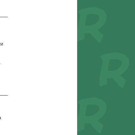
CZ
r
1