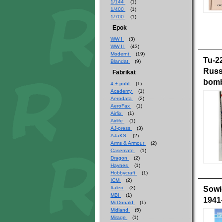
1/144
(1)
1/400
(1)
1/700
(1)
Epok
WW I
(3)
WW II
(43)
Modernt
(19)
Tu-22
Blandat
(9)
Russ
Fabrikat
bom
4 + publ
(1)
Academy
(1)
Aerodata
(2)
AeroFax
(1)
Airfix
(1)
Airlife
(1)
AJ-press
(3)
AJaKS
(2)
Arms & Armour
(2)
Casemate
(1)
Dragon
(2)
Haynes
(1)
Hobbycraft
(1)
ICM
(2)
Italeri
(3)
Sowi
MBI
(1)
1941
McDonald
(1)
Midland
(5)
Mirage
(1)