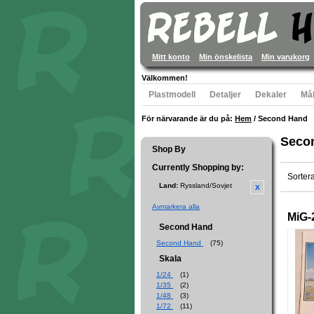
Mitt konto
Min önskelista
Min varukorg
Välkommen!
Plastmodell
Detaljer
Dekaler
Mål
För närvarande är du på:
Hem
/
Second Hand
Seco
Shop By
Currently Shopping by:
Sorter
Land:
Ryssland/Sovjet
Avmarkera alla
MiG-
Second Hand
Second Hand
(75)
Skala
1/24
(1)
1/35
(2)
1/48
(3)
1/72
(11)