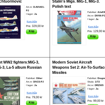
Chtuormovic
Stalin's Migs. MiG-1, MiG-3.
Polish text
Art.nr:
D-AVIA01-
PJ
Fabrikat:
AJaK
I lager:
Ja
Art.nr:
DIV06-P
I lager:
Ja
Kom ihåg
329,00 kr
Pris:
Kom ihåg
Köp
129,00 k
Pris:
Köp
et WW2 fighters:MiG-3,
Modern Soviet Aircraft
-3, La-5 album Russian
Weapons Set 2: Air-To-Surfac
Missiles
Fabrikat:
Other
Fabrikat:
Drago
Art.nr:
DIV23-PJ
Skala:
1/72
I lager:
Ja
Art.nr:
DR2505
I lager:
Ja
Kom ihåg
Kom ihåg
79,00 kr
Pris:
99,00 kr
Pris:
Köp