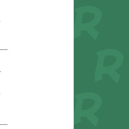
r
-
r