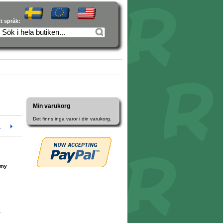
tt språk:
Min varukorg
Det finns inga varor i din varukorg.
2
emy
r