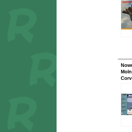
Nowo
Moln
Corv