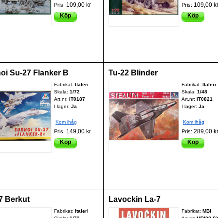
109,00 kr
109,00 k
Pris:
Pris:
Köp
Köp
oi Su-27 Flanker B
Tu-22 Blinder
Fabrikat:
Italeri
Fabrikat:
Italeri
Skala:
1/72
Skala:
1/48
Art.nr:
IT0187
Art.nr:
IT0821
I lager:
Ja
I lager:
Ja
Kom ihåg
Kom ihåg
149,00 kr
289,00 k
Pris:
Pris:
Köp
Köp
7 Berkut
Lavockin La-7
Fabrikat:
Italeri
Fabrikat:
MBI