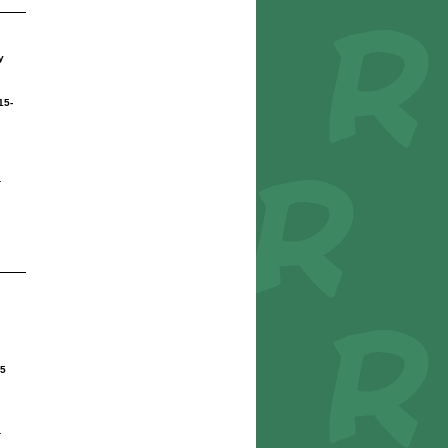
y
15-
r
5
r