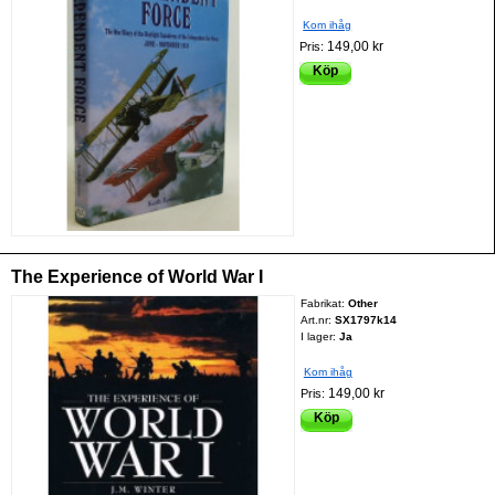
Kom ihåg
149,00 kr
Pris:
Köp
The Experience of World War I
Fabrikat:
Other
Art.nr:
SX1797k14
I lager:
Ja
Kom ihåg
149,00 kr
Pris:
Köp