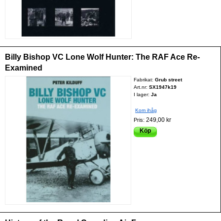
Billy Bishop VC Lone Wolf Hunter: The RAF Ace Re-
Examined
Fabrikat:
Grub street
Art.nr:
SX1947k19
I lager:
Ja
Kom ihåg
249,00 kr
Pris:
Köp