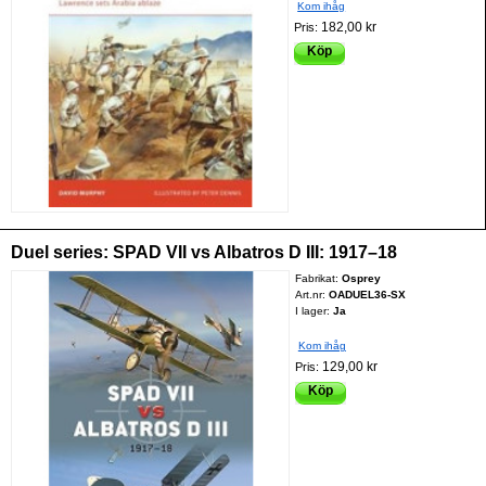
Kom ihåg
182,00 kr
Pris:
Köp
Duel series: SPAD VII vs Albatros D III: 1917–18
Fabrikat:
Osprey
Art.nr:
OADUEL36-SX
I lager:
Ja
Kom ihåg
129,00 kr
Pris:
Köp