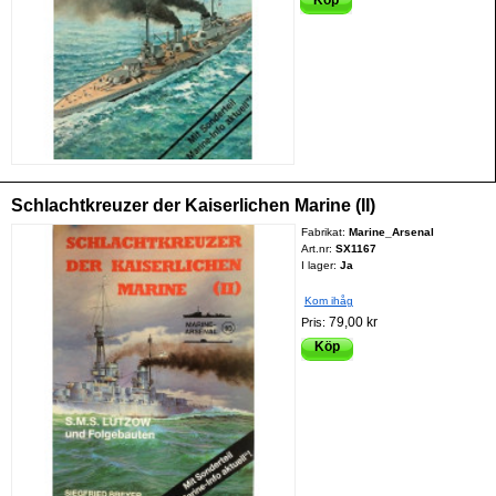
Schlachtkreuzer der Kaiserlichen Marine (II)
Fabrikat:
Marine_Arsenal
Art.nr:
SX1167
I lager:
Ja
Kom ihåg
79,00 kr
Pris:
Köp