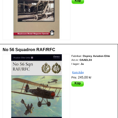
Köp
No 56 Squadron RAF/RFC
Fabrikat:
Osprey Aviation Elite
Art.nr:
OAAEL33
I lager:
Ja
Kom ihåg
245,00 kr
Pris:
Köp