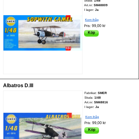
Skala:
1/48
Art.nr:
SM48809
I lager:
Ja
Kom ihåg
99,00 kr
Pris:
Köp
Albatros D.III
Fabrikat:
SMER
Skala:
1/48
Art.nr:
SM48816
I lager:
Ja
Kom ihåg
99,00 kr
Pris:
Köp