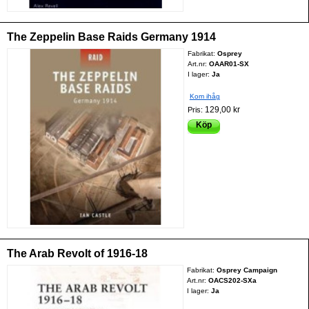
The Zeppelin Base Raids Germany 1914
Fabrikat:
Osprey
Art.nr:
OAAR01-SX
I lager:
Ja
Kom ihåg
129,00 kr
Pris:
Köp
The Arab Revolt of 1916-18
Fabrikat:
Osprey Campaign
Art.nr:
OACS202-SXa
I lager:
Ja