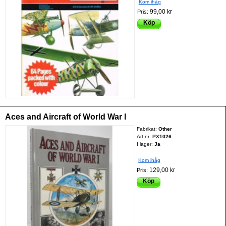
Kom ihåg
99,00 kr
Pris:
Köp
Aces and Aircraft of World War I
Fabrikat:
Other
Art.nr:
PX1026
I lager:
Ja
Kom ihåg
129,00 kr
Pris:
Köp