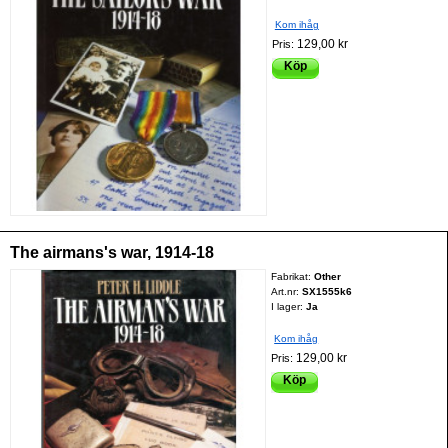
Kom ihåg
129,00 kr
Pris:
Köp
The airmans's war, 1914-18
Fabrikat:
Other
Art.nr:
SX1555k6
I lager:
Ja
Kom ihåg
129,00 kr
Pris:
Köp