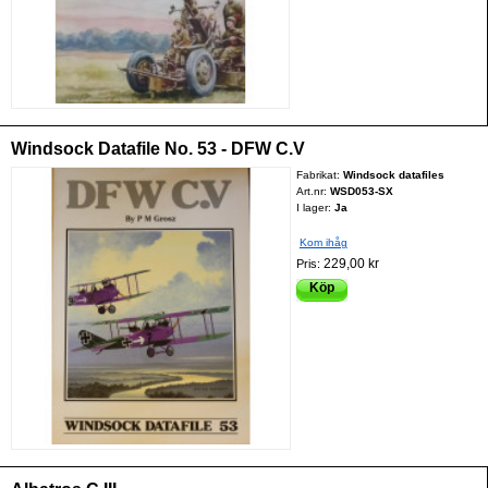
Windsock Datafile No. 53 - DFW C.V
Fabrikat:
Windsock datafiles
Art.nr:
WSD053-SX
I lager:
Ja
Kom ihåg
229,00 kr
Pris:
Köp