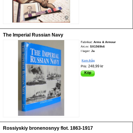
The Imperial Russian Navy
Fabrikat:
Arms & Armour
Art.nr:
SX1569k6
I lager:
Ja
Kom ihåg
248,99 kr
Pris:
Köp
Rossiyskiy bronenosnyy flot. 1863-1917