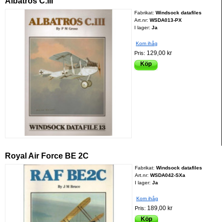
Albatros C.III
Fabrikat:
Windsock datafiles
Art.nr:
WSDA013-PX
I lager:
Ja
Kom ihåg
129,00 kr
Pris:
Köp
Royal Air Force BE 2C
Fabrikat:
Windsock datafiles
Art.nr:
WSDA042-SXa
I lager:
Ja
Kom ihåg
189,00 kr
Pris:
Köp