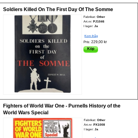
Soldiers Killed On The First Day Of The Somme
Fabrikat:
Other
Art.nr:
PJ1046
I lager:
Ja
Kom ihåg
229,00 kr
Pris:
Köp
Fighters of World War One - Purnells History of the
World Wars Special
Fabrikat:
Other
Art.nr:
PX1008
I lager:
Ja