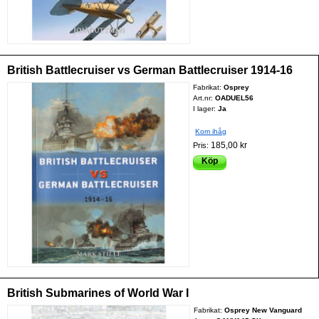
British Battlecruiser vs German Battlecruiser 1914-16
Fabrikat:
Osprey
Art.nr:
OADUEL56
I lager:
Ja
Kom ihåg
185,00 kr
Pris:
Köp
British Submarines of World War I
Fabrikat:
Osprey New Vanguard