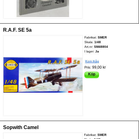
R.A.F. SE 5a
Fabrikat:
SMER
Skala:
1/48
Art.nr:
SM48804
I lager:
Ja
Kom ihåg
99,00 kr
Pris:
Köp
Sopwith Camel
Fabrikat:
SMER