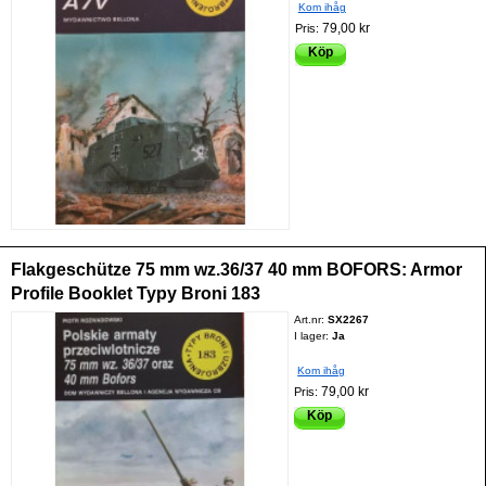
Kom ihåg
79,00 kr
Pris:
Köp
Flakgeschütze 75 mm wz.36/37 40 mm BOFORS: Armor
Profile Booklet Typy Broni 183
Art.nr:
SX2267
I lager:
Ja
Kom ihåg
79,00 kr
Pris:
Köp