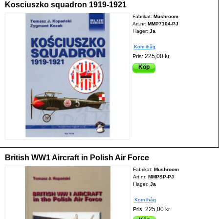
Kosciuszko squadron 1919-1921
Fabrikat:
Mushroom
Art.nr:
MMP7104-PJ
I lager:
Ja
Kom ihåg
225,00 kr
Pris:
Köp
British WW1 Aircraft in Polish Air Force
Fabrikat:
Mushroom
Art.nr:
MMPSP-PJ
I lager:
Ja
Kom ihåg
225,00 kr
Pris: