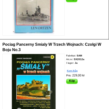
Pociag Pancerny Smialy W Trzech Wojnach: Czolgi W
Boju No.3
Fabrikat:
SAM
Art.nr:
SX2012a
I lager:
Ja
Kom ihåg
229,00 kr
Pris:
Köp