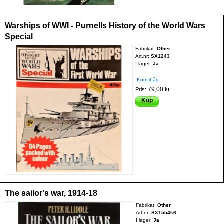
Warships of WWI - Purnells History of the World Wars
Special
Fabrikat:
Other
Art.nr:
SX1243
I lager:
Ja
Kom ihåg
79,00 kr
Pris:
Köp
The sailor's war, 1914-18
Fabrikat:
Other
Art.nr:
SX1554k6
I lager:
Ja