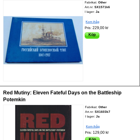
Fabrikat:
Other
Art.nr:
SX1571k6
I lager:
Ja
Kom ihåg
229,00 kr
Pris:
Köp
Red Mutiny: Eleven Fateful Days on the Battleship
Potemkin
Fabrikat:
Other
Art.nr:
SX1603k7
I lager:
Ja
Kom ihåg
129,00 kr
Pris:
Köp