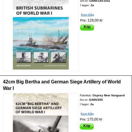
Art.nr:
OANV145-SXa
I lager:
Ja
Kom ihåg
129,00 kr
Pris:
Köp
42cm Big Bertha and German Siege Artillery of World
War I
Fabrikat:
Osprey New Vanguard
Art.nr:
OANV205
I lager:
Ja
Kom ihåg
175,00 kr
Pris:
Köp