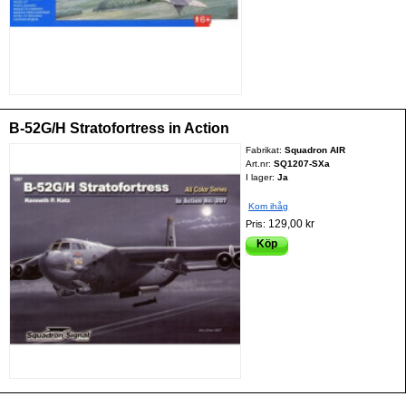
B-52G/H Stratofortress in Action
Fabrikat:
Squadron AIR
Art.nr:
SQ1207-SXa
I lager:
Ja
Kom ihåg
129,00 kr
Pris:
Köp