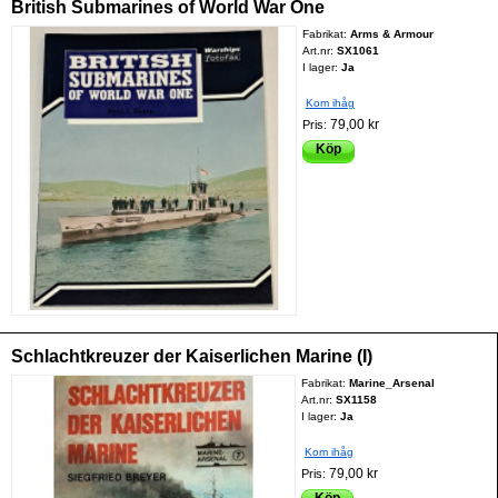
British Submarines of World War One
Fabrikat:
Arms & Armour
Art.nr:
SX1061
I lager:
Ja
Kom ihåg
79,00 kr
Pris:
Köp
Schlachtkreuzer der Kaiserlichen Marine (I)
Fabrikat:
Marine_Arsenal
Art.nr:
SX1158
I lager:
Ja
Kom ihåg
79,00 kr
Pris:
Köp