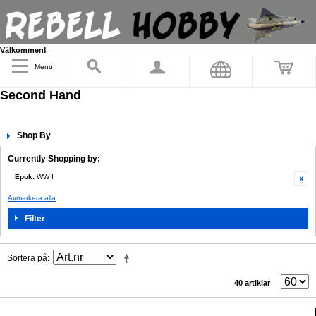
Välkommen!
Menu
Second Hand
Shop By
Currently Shopping by:
Epok:
WW I
Avmarkera alla
Filter
Sortera på
40 artiklar