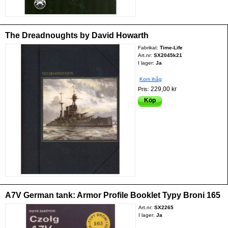
The Dreadnoughts by David Howarth
Fabrikat:
Time-Life
Art.nr:
SX2045k21
I lager:
Ja
Kom ihåg
229,00 kr
Pris:
Köp
A7V German tank: Armor Profile Booklet Typy Broni 165
Art.nr:
SX2265
I lager:
Ja