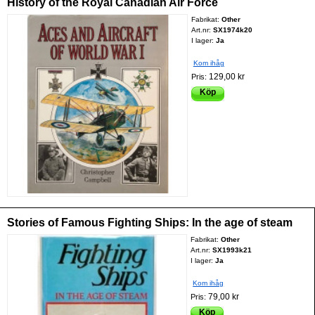
History of the Royal Canadian Air Force
Fabrikat:
Other
Art.nr:
SX1974k20
I lager:
Ja
Kom ihåg
129,00 kr
Pris:
Köp
Stories of Famous Fighting Ships: In the age of steam
Fabrikat:
Other
Art.nr:
SX1993k21
I lager:
Ja
Kom ihåg
79,00 kr
Pris:
Köp