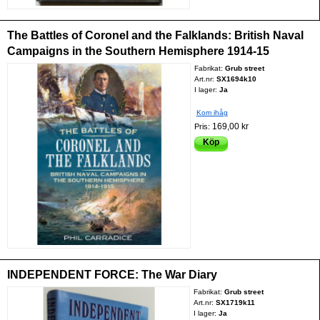
The Battles of Coronel and the Falklands: British Naval
Campaigns in the Southern Hemisphere 1914-15
Fabrikat:
Grub street
Art.nr:
SX1694k10
I lager:
Ja
Kom ihåg
169,00 kr
Pris:
Köp
INDEPENDENT FORCE: The War Diary
Fabrikat:
Grub street
Art.nr:
SX1719k11
I lager:
Ja