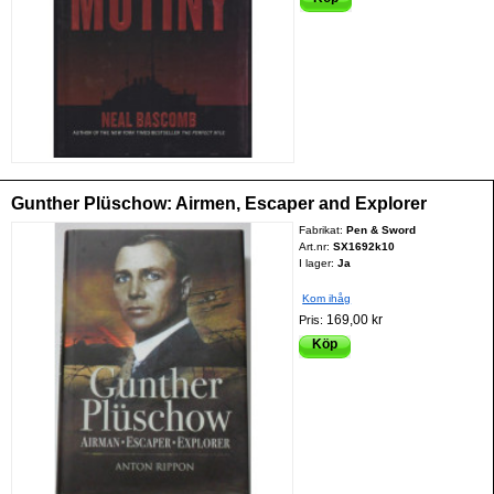
Gunther Plüschow: Airmen, Escaper and Explorer
Fabrikat:
Pen & Sword
Art.nr:
SX1692k10
I lager:
Ja
Kom ihåg
169,00 kr
Pris:
Köp