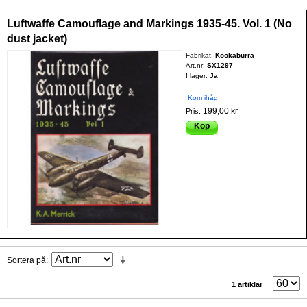
Luftwaffe Camouflage and Markings 1935-45. Vol. 1 (No
dust jacket)
Fabrikat:
Kookaburra
Art.nr:
SX1297
I lager:
Ja
Kom ihåg
199,00 kr
Pris:
Köp
Sortera på
1 artiklar