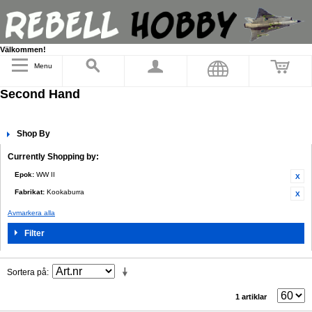
Välkommen!
Menu
Second Hand
Shop By
Currently Shopping by:
Epok:
WW II
Fabrikat:
Kookaburra
Avmarkera alla
Filter
Sortera på
1 artiklar