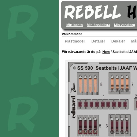
Mitt konto
Min önskelista
Min varukorg
Välkommen!
Plastmodell
Detaljer
Dekaler
Mål
För närvarande är du på:
Hem
/
Seatbelts IJA