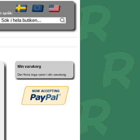
tt språk:
Min varukorg
Det finns inga varor i din varukorg.