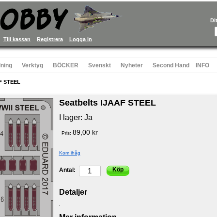
Di
Till kassan
Registrera
Logga in
ning
Verktyg
BÖCKER
Svenskt
Nyheter
Second Hand
INFO
AF STEEL
Seatbelts IJAAF STEEL
I lager:
Ja
89,00 kr
Pris:
Kom ihåg
Köp
Antal:
Detaljer
.