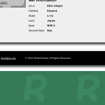
Mer information
Art.nr
EDU-SS590
Fabrikat
Eduard
Skala
1/72
Land
Japan
Epok
WW II
Second Hand
Nej
g
Kontakta oss
© 2022 Rebell Hobby. All Rights Reserved.