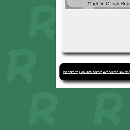
Webbkarta
Populära sökord
Avancerad söknin