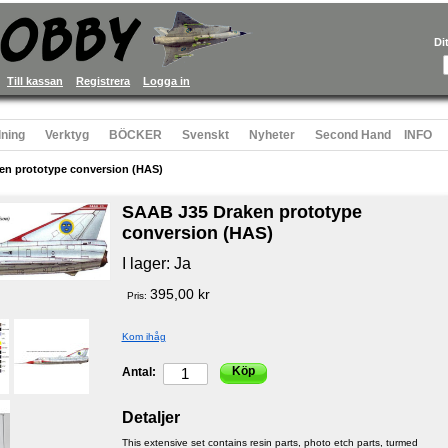
Di
Till kassan
Registrera
Logga in
ning
Verktyg
BÖCKER
Svenskt
Nyheter
Second Hand
INFO
en prototype conversion (HAS)
SAAB J35 Draken prototype
conversion (HAS)
I lager:
Ja
395,00 kr
Pris:
Kom ihåg
Köp
Antal:
Detaljer
This extensive set contains resin parts, photo etch parts, turmed