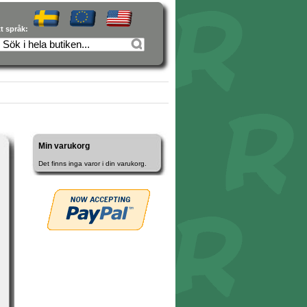
tt språk:
Min varukorg
Det finns inga varor i din varukorg.