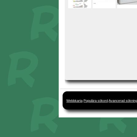
Webbkarta
Populära sökord
Avancerad söknin