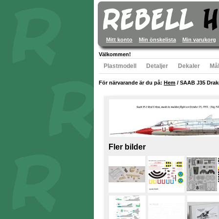
Mitt konto
Min önskelista
Min varukorg
Välkommen!
Plastmodell
Detaljer
Dekaler
Mål
För närvarande är du på:
Hem
/
SAAB J35 Drak
Fler bilder