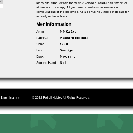
brass pitot tube, decals for multiple versions, kabuki paint mask for
air frame and canopy. All you need to make most versions and
configurations of the prototype. As a bonus, you also get decals for
an early air force livery.
Mer information
Art.nr
MMK4830
Fabrikat
Maestro Models
Skala
1/48
Land
Sverige
Epok
Modernt
Second Hand
Nej
g
Kontakta oss
© 2022 Rebell Hobby. All Rights Reserved.