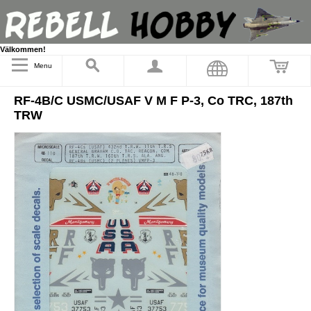
Välkommen!
Menu
RF-4B/C USMC/USAF V M F P-3, Co TRC, 187th
TRW