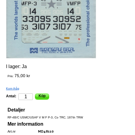
I lager:
Ja
75,00 kr
Pris:
Kom ihåg
Köp
Antal:
Detaljer
RF-4B/C USMC/USAF V M F P-3, Co TRC, 187th TRW
Mer information
Art.nr
MD48110