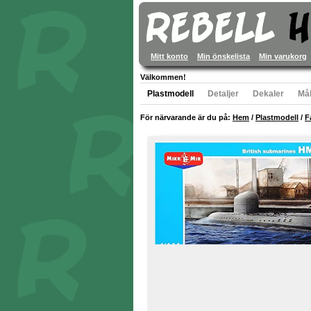
Mitt konto
Min önskelista
Min varukorg
Välkommen!
Plastmodell
Detaljer
Dekaler
Mål
För närvarande är du på:
Hem
/
Plastmodell
/
F