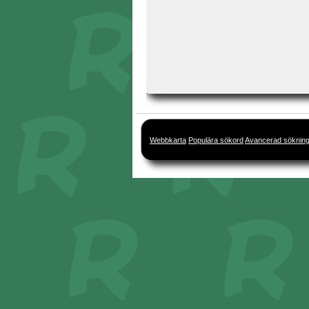
Webbkarta
Populära sökord
Avancerad söknin