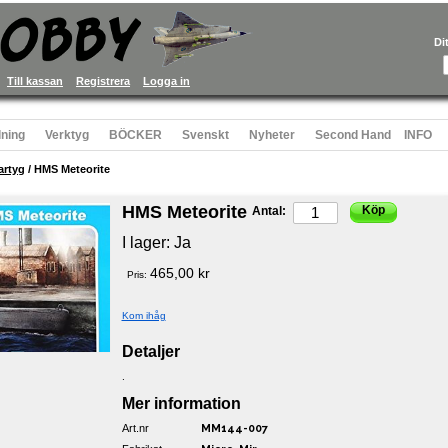
Di
Till kassan
Registrera
Logga in
ning
Verktyg
BÖCKER
Svenskt
Nyheter
Second Hand
INFO
artyg
/
HMS Meteorite
HMS Meteorite
Köp
Antal:
I lager:
Ja
465,00 kr
Pris:
Kom ihåg
Detaljer
.
Mer information
Art.nr
MM144-007