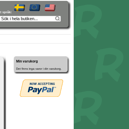
tt språk:
Min varukorg
Det finns inga varor i din varukorg.