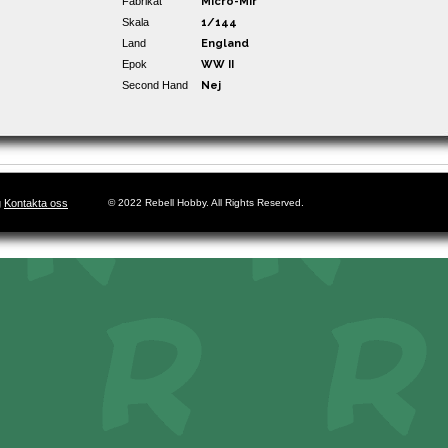
Fabrikat
Micro-Mir
Skala
1/144
Land
England
Epok
WW II
Second Hand
Nej
g
Kontakta oss
© 2022 Rebell Hobby. All Rights Reserved.