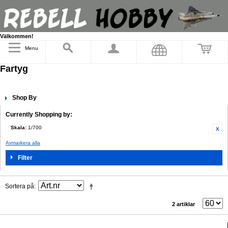
Välkommen!
Menu
Fartyg
Shop By
Currently Shopping by:
Skala:
1/700
Avmarkera alla
Filter
Sortera på
2 artiklar