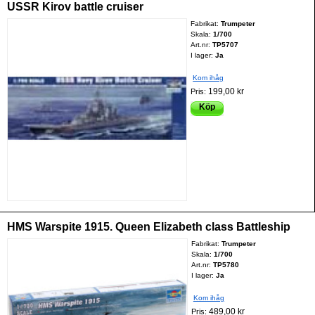
USSR Kirov battle cruiser
Fabrikat:
Trumpeter
Skala:
1/700
Art.nr:
TP5707
I lager:
Ja
Kom ihåg
199,00 kr
Pris:
Köp
HMS Warspite 1915. Queen Elizabeth class Battleship
Fabrikat:
Trumpeter
Skala:
1/700
Art.nr:
TP5780
I lager:
Ja
Kom ihåg
489,00 kr
Pris: