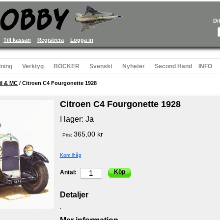
Di
Till kassan
Registrera
Logga in
ning
Verktyg
BÖCKER
Svenskt
Nyheter
Second Hand
INFO
il & MC
/
Citroen C4 Fourgonette 1928
Citroen C4 Fourgonette 1928
I lager:
Ja
365,00 kr
Pris:
Kom ihåg
Köp
Antal:
Detaljer
.