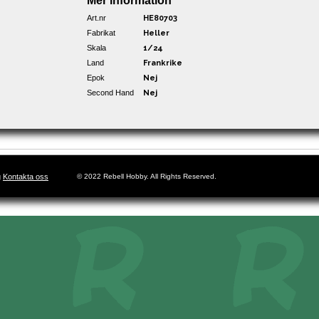
Mer information
Art.nr
HE80703
Fabrikat
Heller
Skala
1/24
Land
Frankrike
Epok
Nej
Second Hand
Nej
g
Kontakta oss
© 2022 Rebell Hobby. All Rights Reserved.