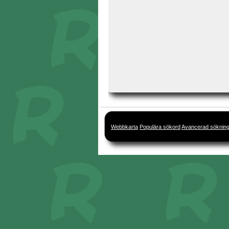
Webbkarta
Populära sökord
Avancerad söknin