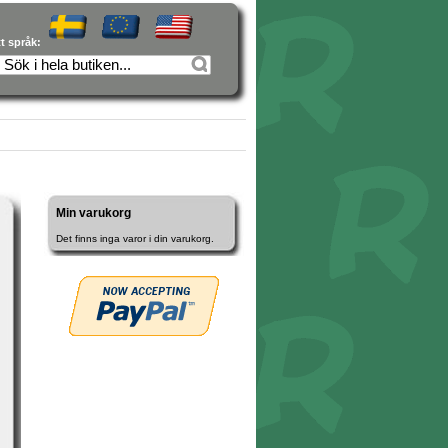
tt språk:
Min varukorg
Det finns inga varor i din varukorg.